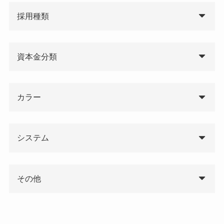
採用種類
資本金分類
カラー
システム
その他