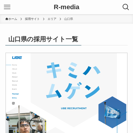
R-media
ホーム
採用サイト
エリア
山口県
山口県の採用サイト一覧