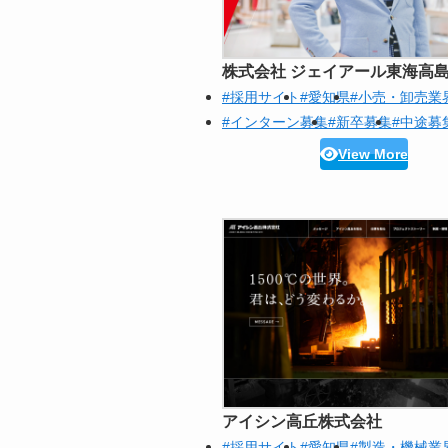
株式会社 ジェイアール東海高
#採用サイト
#愛知県
#小売・卸売業
#インターン募集
#新卒募集
#中途募
View More
アイシン高丘株式会社
#採用サイト
#愛知県
#製造・機械業