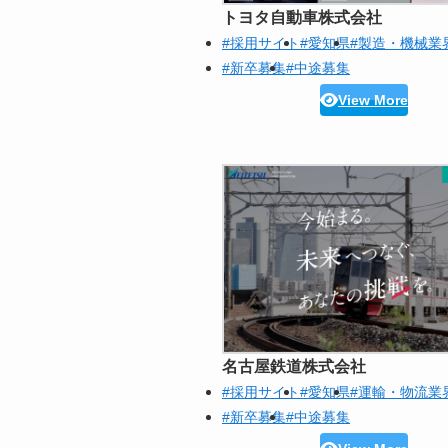
トヨタ自動車株式会社
#採用サイト
#愛知県
#製造・機械業
#新卒募集
#中途募集
View More
名古屋鉄道株式会社
#採用サイト
#愛知県
#運輸・物流業
#新卒募集
#中途募集