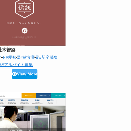
社木曽路
イト
#愛知県
#飲食業界
#新卒募集
集
#アルバイト募集
View More