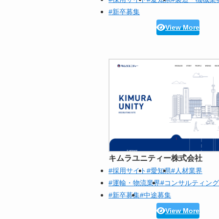
#新卒募集
View More
キムラユニティー株式会社
#採用サイト
#愛知県
#人材業界
#運輸・物流業界
#コンサルティン
#新卒募集
#中途募集
View More