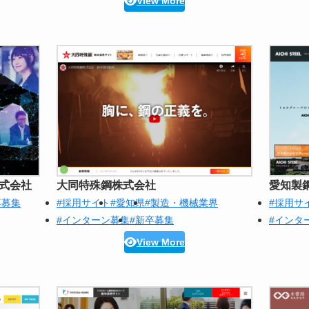
View More
式会社
大同特殊鋼株式会社
愛知製
卒募集
#採用サイト
#愛知県
#製造・機械業界
#採用サ
#インターン募集
#新卒募集
#インタ
View More