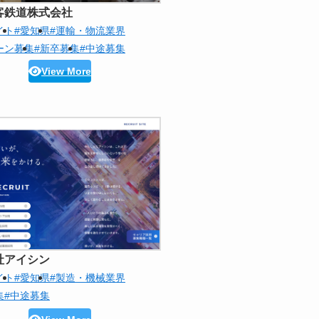
客鉄道株式会社
イト
#愛知県
#運輸・物流業界
ーン募集
#新卒募集
#中途募集
View More
社アイシン
イト
#愛知県
#製造・機械業界
集
#中途募集