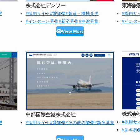
株式会社デンソー
東海旅
界
#採用サイト
#愛知県
#製造・機械業界
#採用サ
#インターン募集
#新卒募集
#中途募集
#インタ
View More
株式会
中部国際空港株式会社
#採用サ
界
#採用サイト
#愛知県
#その他の業界
#新卒募集
#新卒募