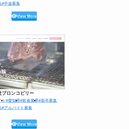
集
#中途募集
View More
社ブロンコビリー
イト
#愛知県
#飲食業界
#新卒募集
集
#アルバイト募集
View More