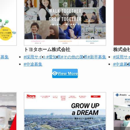
トヨタホーム株式会社
株式会
卒募集
#採用サイト
#愛知県
#その他の業界
#新卒募集
#採用サ
#中途募集
#中途募
View More