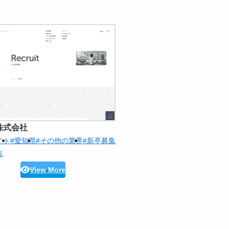
株式会社
イト
#愛知県
#その他の業界
#新卒募集
集
View More