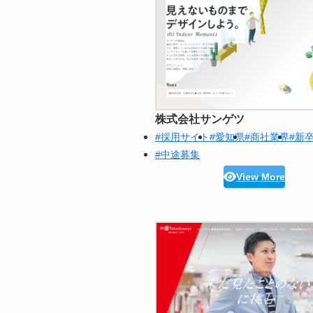
株式会社サンゲツ
#採用サイト
#愛知県
#商社業界
#新
#中途募集
View More