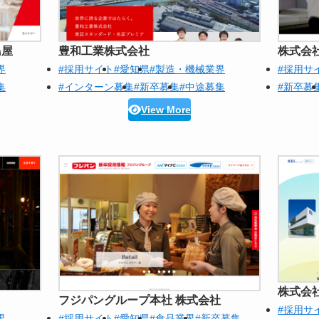
島屋
豊和工業株式会社
株式会
界
#採用サイト
#愛知県
#製造・機械業界
#採用サ
集
#インターン募集
#新卒募集
#中途募集
#新卒募
View More
株式会社
フジパングループ本社 株式会社
#採用サ
界
#採用サイト
#愛知県
#食品業界
#新卒募集