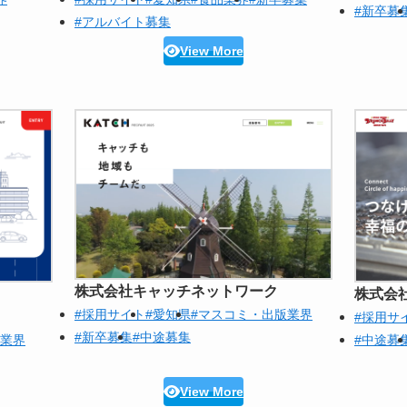
#新卒募
#アルバイト募集
View More
株式会社キャッチネットワーク
株式会
#採用サイト
#愛知県
#マスコミ・出版業界
#採用サ
#新卒募集
#中途募集
グ業界
#中途募
View More