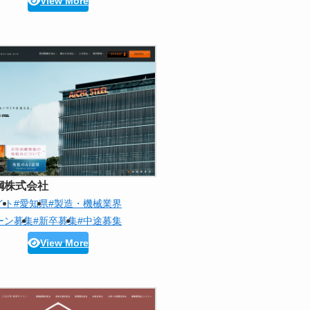
View More
鋼株式会社
イト
#愛知県
#製造・機械業界
ーン募集
#新卒募集
#中途募集
View More