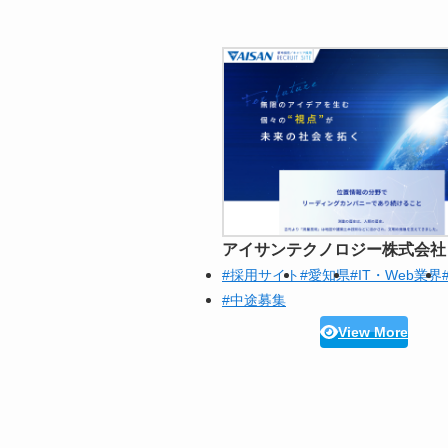
アイサンテクノロジー株式会社
#採用サイト
#愛知県
#IT・Web業界
#中途募集
View More