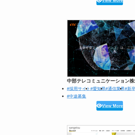
View More
中部テレコミュニケーション株
#採用サイト
#愛知県
#通信業界
#新
#中途募集
View More