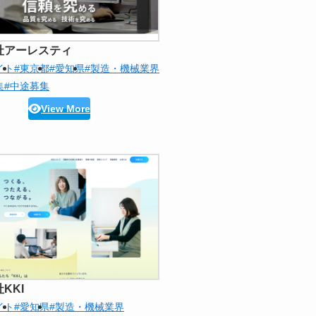
社アーレスティ
イト
#東京都
#愛知県
#製造・機械業界
集
#中途募集
View More
KKI
イト
#愛知県
#製造・機械業界