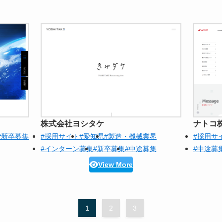
株式会社ヨシタケ
ナトコ
#新卒募集
#採用サイト
#愛知県
#製造・機械業界
#採用サ
#インターン募集
#新卒募集
#中途募集
#中途募
View More
1
2
3