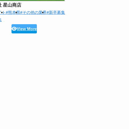
社 星山商店
イト
#熊本県
#その他の業界
#新卒募集
集
View More