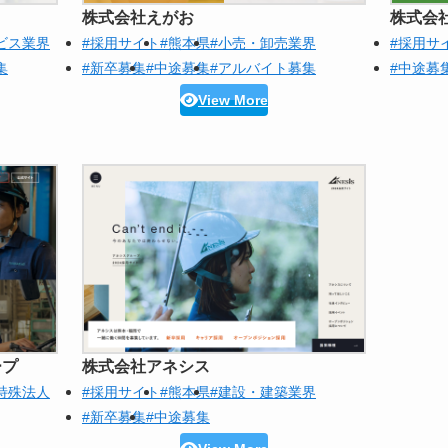
株式会社えがお
株式会
ビス業界
#採用サイト
#熊本県
#小売・卸売業界
#採用サ
集
#新卒募集
#中途募集
#アルバイト募集
#中途募
View More
ープ
株式会社アネシス
特殊法人
#採用サイト
#熊本県
#建設・建築業界
#新卒募集
#中途募集