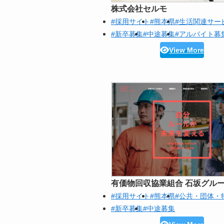
株式会社セルモ
#採用サイト
#熊本県
#生活関連サー
#新卒募集
#中途募集
#アルバイト募
View More
有価物回収協業組合 石坂グル
#採用サイト
#熊本県
#公共・団体・
#新卒募集
#中途募集