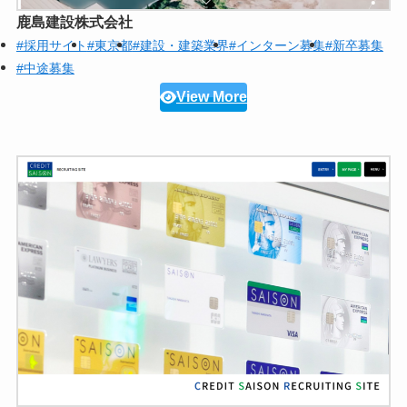
鹿島建設株式会社
#採用サイト
#東京都
#建設・建築業界
#インターン募集
#新卒募集
#中途募集
View More