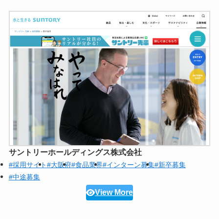
サントリーホールディングス株式会社
#採用サイト
#大阪府
#食品業界
#インターン募集
#新卒募集
#中途募集
View More