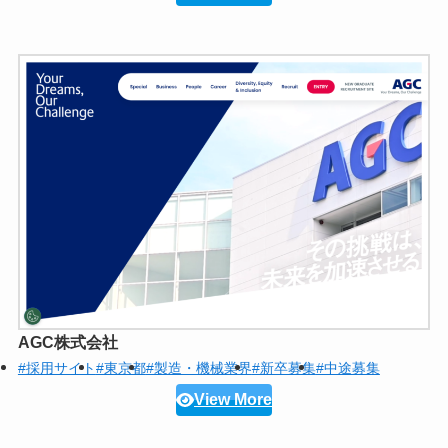
AGC株式会社
#採用サイト
#東京都
#製造・機械業界
#新卒募集
#中途募集
View More