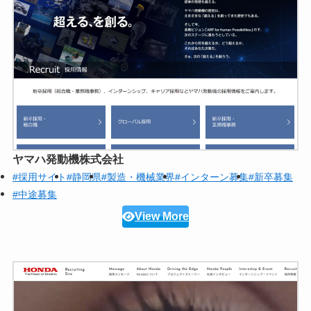
ヤマハ発動機株式会社
#採用サイト
#静岡県
#製造・機械業界
#インターン募集
#新卒募集
#中途募集
View More