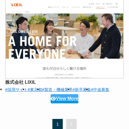
株式会社 LIXIL
#採用サイト
#東京都
#製造・機械業界
#新卒募集
#中途募集
View More
1
2