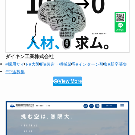
ダイキン工業株式会社
#採用サイト
#大阪府
#製造・機械業界
#インターン募集
#新卒募集
#中途募集
View More