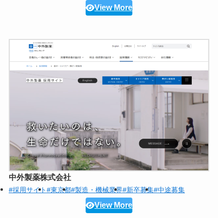
View More
中外製薬株式会社
#採用サイト
#東京都
#製造・機械業界
#新卒募集
#中途募集
View More