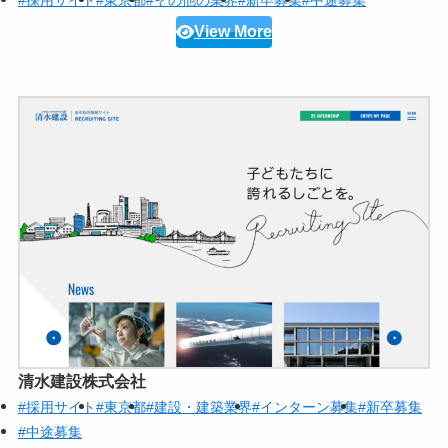
View More
清水建設株式会社
#採用サイト
#東京都
#建設・建築業界
#インターン募集
#新卒募集
#中途募集