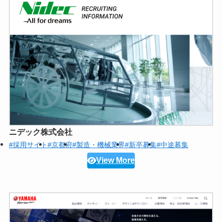
ニデック株式会社
#採用サイト
#京都府
#製造・機械業界
#新卒募集
#中途募集
View More