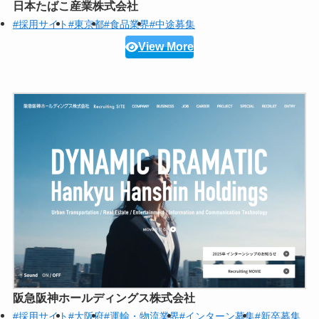
日本たばこ産業株式会社
#採用サイト
#東京都
#食品業界
#中途募集
View More
阪急阪神ホールディングス株式会社
#採用サイト
#大阪府
#運輸・物流業界
#インターン募集
#新卒募集