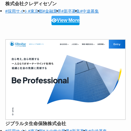
株式会社クレディセゾン
#採用サイト
#東京都
#金融業界
#新卒募集
#中途募集
View More
ジブラルタ生命保険株式会社
#採用サイト
#東京都
#その他の業界
#新卒募集
#中途募集