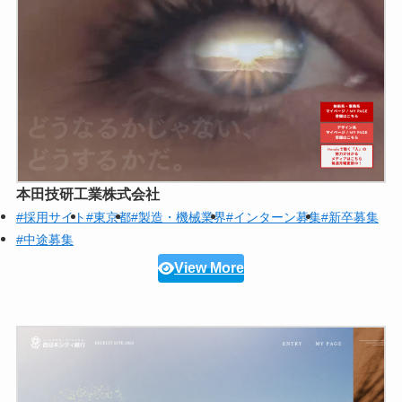
本田技研工業株式会社
#採用サイト
#東京都
#製造・機械業界
#インターン募集
#新卒募集
#中途募集
View More