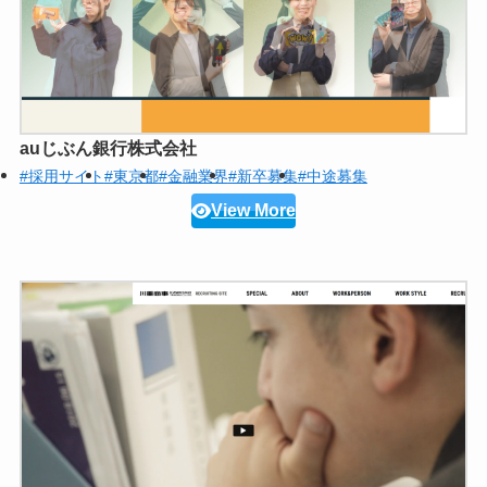
auじぶん銀行株式会社
#採用サイト
#東京都
#金融業界
#新卒募集
#中途募集
View More