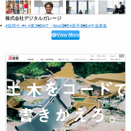
株式会社デジタルガレージ
#採用サイト
#東京都
#IT・Web業界
#新卒募集
#中途募集
View More