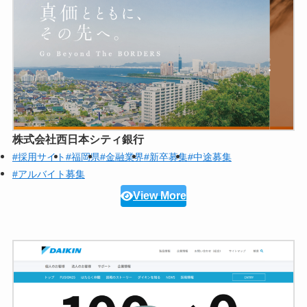
株式会社西日本シティ銀行
#採用サイト
#福岡県
#金融業界
#新卒募集
#中途募集
#アルバイト募集
View More