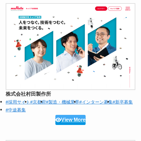
株式会社村田製作所
#採用サイト
#京都府
#製造・機械業界
#インターン募集
#新卒募集
#中途募集
View More