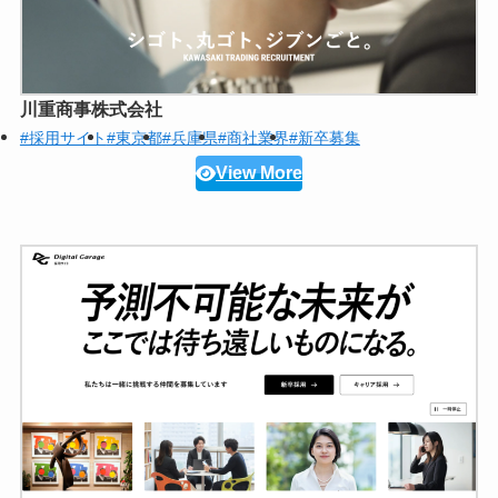
川重商事株式会社
#採用サイト
#東京都
#兵庫県
#商社業界
#新卒募集
View More