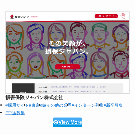
損害保険ジャパン株式会社
#採用サイト
#東京都
#その他の業界
#インターン募集
#新卒募集
#中途募集
View More