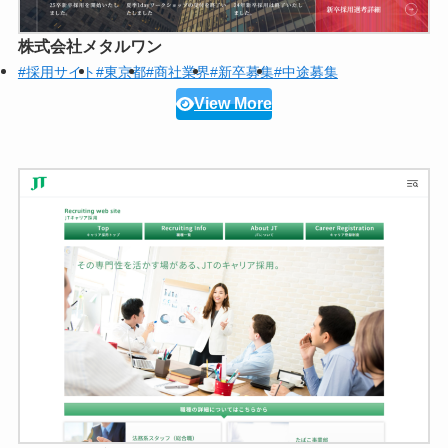
株式会社メタルワン
#採用サイト
#東京都
#商社業界
#新卒募集
#中途募集
View More