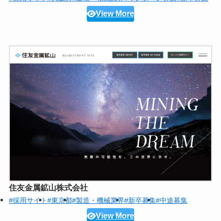
View More
住友金属鉱山株式会社
#採用サイト
#東京都
#製造・機械業界
#新卒募集
#中途募集
View More