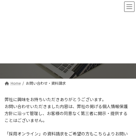
コ
ナ
ン
ビ
テ
ゲ
ン
ー
ツ
シ
へ
ョ
ス
ン
お問い合わせ・資料請求
キ
に
ッ
移
プ
動
Home
お問い合わせ・資料請求
弊社に興味をお持ちいただきありがとうございます。
お問い合わせいただきました内容は、弊社の掲げる個人情報保護
方針に沿って管理し、お客様の同意なく第三者に開示・提供する
ことはございません。
「採用オンライン」の資料請求をご希望の方もこちらよりお問い