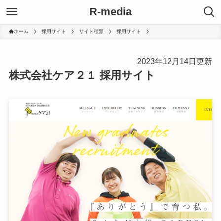
R-media
ホーム
採用サイト
サイト種類
採用サイト
2023年12月14日更新
株式会社ケア２１ 採用サイト