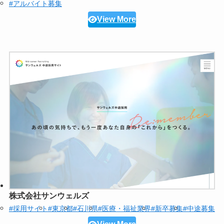
#アルバイト募集
View More
株式会社サンウェルズ
#採用サイト
#東京都
#石川県
#医療・福祉業界
#新卒募集
#中途募集