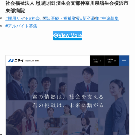
社会福祉法人 恩賜財団 済生会支部神奈川県済生会横浜市
東部病院
#採用サイト
#神奈川県
#医療・福祉業界
#新卒募集
#中途募集
#アルバイト募集
View More