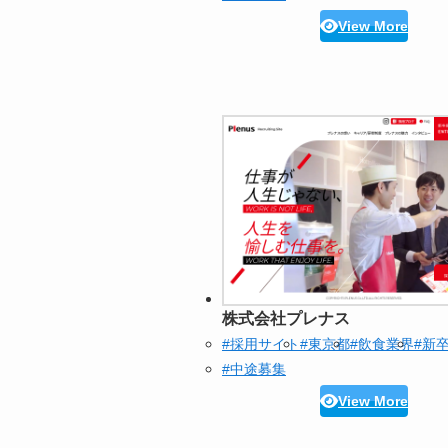
View More
株式会社プレナス
#採用サイト
#東京都
#飲食業界
#新
#中途募集
View More