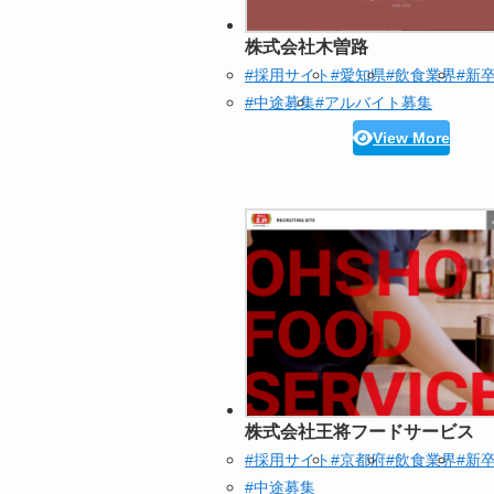
株式会社木曽路
#採用サイト
#愛知県
#飲食業界
#新
#中途募集
#アルバイト募集
View More
株式会社王将フードサービス
#採用サイト
#京都府
#飲食業界
#新
#中途募集