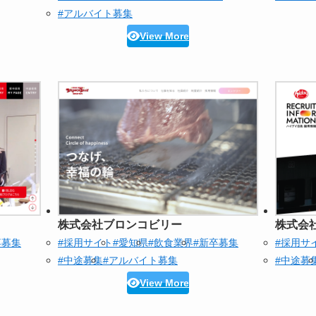
#アルバイト募集
View More
株式会社ブロンコビリー
株式会
卒募集
#採用サイト
#愛知県
#飲食業界
#新卒募集
#採用サ
#中途募集
#アルバイト募集
#中途募
View More