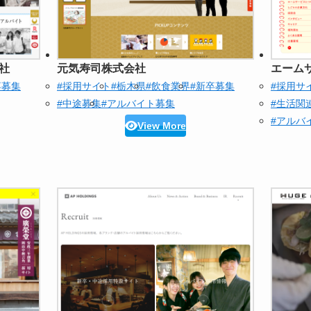
社
元気寿司株式会社
エーム
卒募集
#採用サイト
#栃木県
#飲食業界
#新卒募集
#採用サ
#中途募集
#アルバイト募集
#生活関
#アルバ
View More