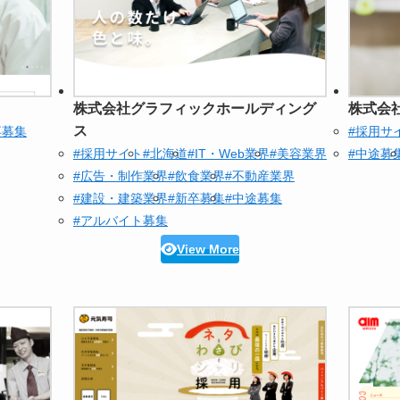
株式会社グラフィックホールディング
株式会
ス
卒募集
#採用サ
#採用サイト
#北海道
#IT・Web業界
#美容業界
#中途募
#広告・制作業界
#飲食業界
#不動産業界
#建設・建築業界
#新卒募集
#中途募集
#アルバイト募集
View More