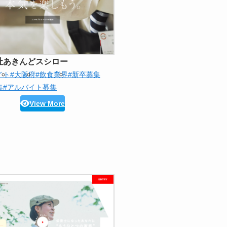
社あきんどスシロー
イト
#大阪府
#飲食業界
#新卒募集
集
#アルバイト募集
View More