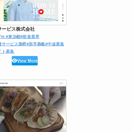
サービス株式会社
イト
#東京都
#飲食業界
連サービス業界
#新卒募集
#中途募集
イト募集
View More