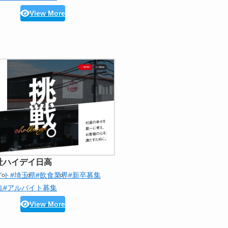
View More
社ハイデイ日高
イト
#埼玉県
#飲食業界
#新卒募集
集
#アルバイト募集
View More