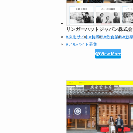
リンガーハットジャパン株式会
#採用サイト
#長崎県
#飲食業界
#新
#アルバイト募集
View More