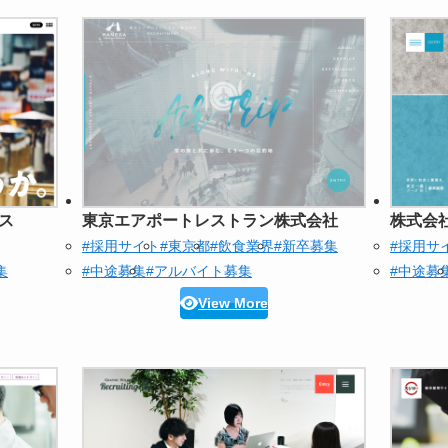
ス
東京エアポートレストラン株式会社
株式会
#採用サイト
#東京都
#飲食業界
#新卒募集
#採用サ
集
#中途募集
#アルバイト募集
#中途募
View More