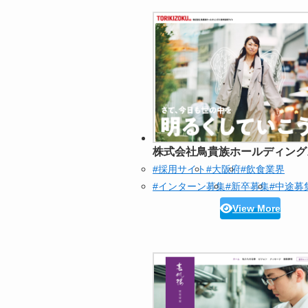
株式会社鳥貴族ホールディング
#採用サイト
#大阪府
#飲食業界
#インターン募集
#新卒募集
#中途募
View More