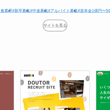
飲食業界
#新卒募集
#中途募集
#アルバイト募集
#資本金1億円〜5
サイトを見る