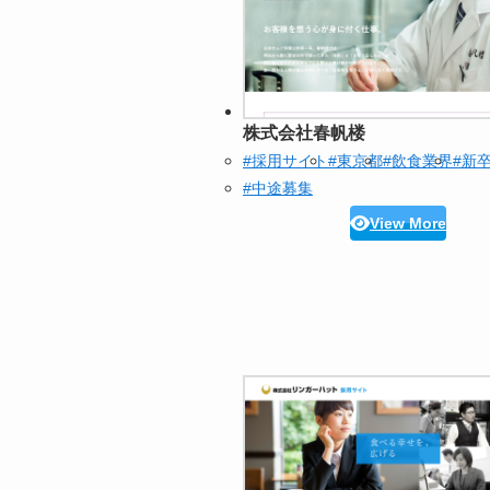
株式会社春帆楼
#採用サイト
#東京都
#飲食業界
#新
#中途募集
View More