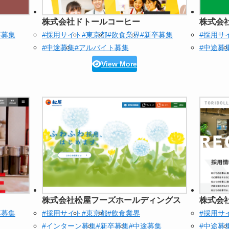
株式会社ドトールコーヒー
株式会
卒募集
#採用サイト
#東京都
#飲食業界
#新卒募集
#採用サ
#中途募集
#アルバイト募集
#中途募
View More
株式会社松屋フーズホールディングス
株式会
卒募集
#採用サイト
#東京都
#飲食業界
#採用サ
#インターン募集
#新卒募集
#中途募集
#中途募