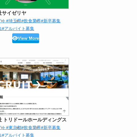
社サイゼリヤ
イト
#埼玉県
#飲食業界
#新卒募集
集
#アルバイト募集
View More
社 トリドールホールディングス
イト
#東京都
#飲食業界
#新卒募集
集
#アルバイト募集