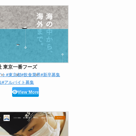
社 東京一番フーズ
イト
#東京都
#飲食業界
#新卒募集
集
#アルバイト募集
View More