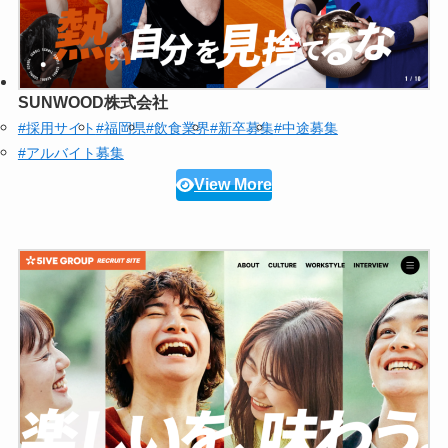
SUNWOOD株式会社
#採用サイト
#福岡県
#飲食業界
#新卒募集
#中途募集
#アルバイト募集
View More