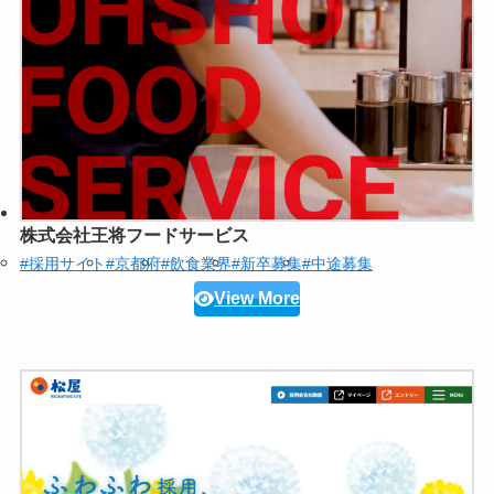
株式会社王将フードサービス
#採用サイト
#京都府
#飲食業界
#新卒募集
#中途募集
View More