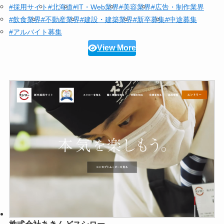
#採用サイト
#北海道
#IT・Web業界
#美容業界
#広告・制作業界
#飲食業界
#不動産業界
#建設・建築業界
#新卒募集
#中途募集
#アルバイト募集
View More