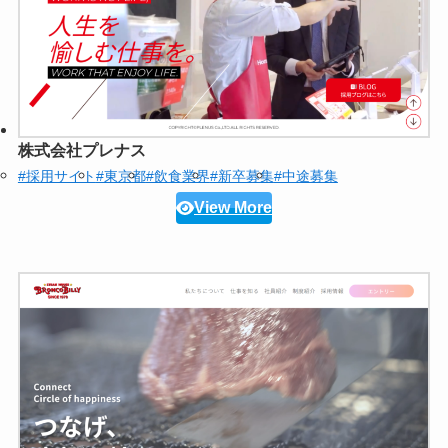
株式会社プレナス
#採用サイト
#東京都
#飲食業界
#新卒募集
#中途募集
View More