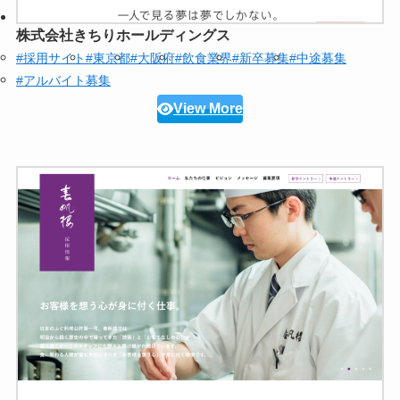
株式会社きちりホールディングス
#採用サイト
#東京都
#大阪府
#飲食業界
#新卒募集
#中途募集
#アルバイト募集
View More