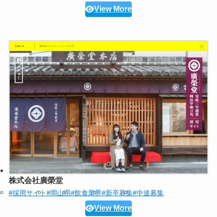
View More
株式会社廣榮堂
#採用サイト
#岡山県
#飲食業界
#新卒募集
#中途募集
View More