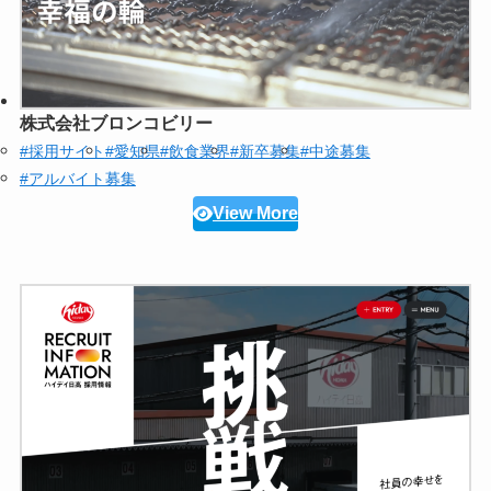
株式会社ブロンコビリー
#採用サイト
#愛知県
#飲食業界
#新卒募集
#中途募集
#アルバイト募集
View More