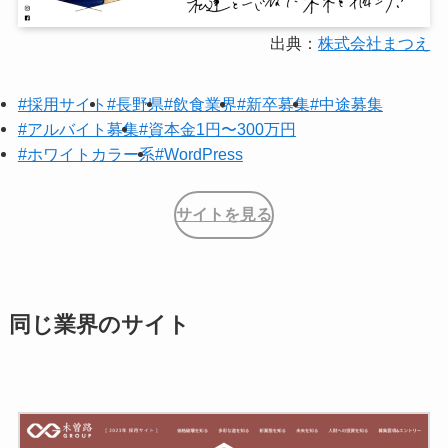
出典：
株式会社まつえ
#採用サイト
#長野県
#飲食業界
#新卒募集
#中途募集
#アルバイト募集
#資本金1円〜300万円
#ホワイトカラー系
#WordPress
サイトを見る
同じ業界のサイト