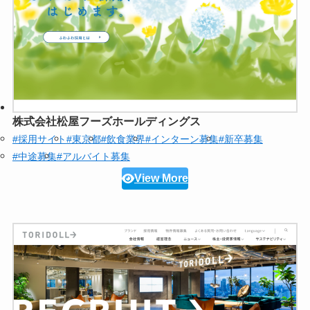
株式会社松屋フーズホールディングス
#採用サイト
#東京都
#飲食業界
#インターン募集
#新卒募集
#中途募集
#アルバイト募集
View More