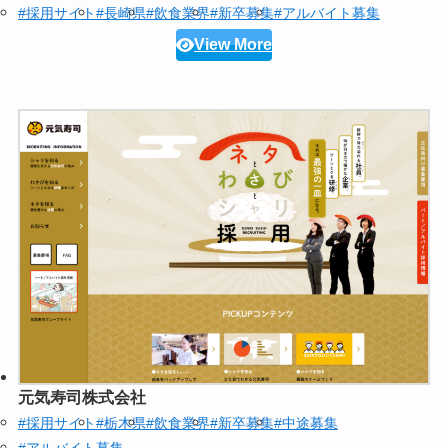
#採用サイト
#長崎県
#飲食業界
#新卒募集
#アルバイト募集
View More
元気寿司株式会社
#採用サイト
#栃木県
#飲食業界
#新卒募集
#中途募集