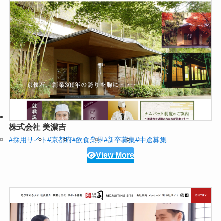
株式会社 美濃吉
#採用サイト
#京都府
#飲食業界
#新卒募集
#中途募集
View More