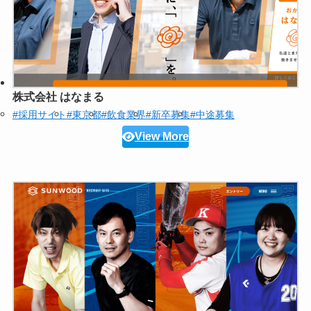
株式会社 はなまる
#採用サイト
#東京都
#飲食業界
#新卒募集
#中途募集
View More