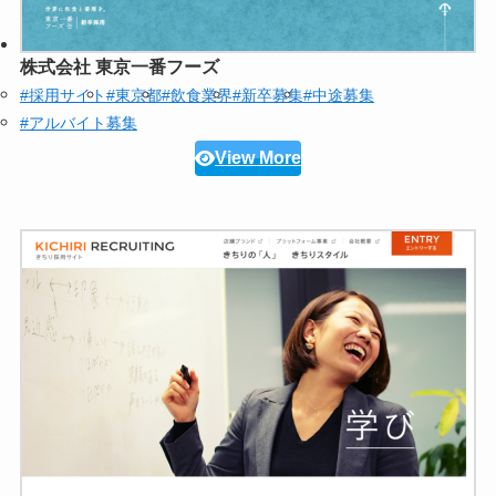
株式会社 東京一番フーズ
#採用サイト
#東京都
#飲食業界
#新卒募集
#中途募集
#アルバイト募集
View More