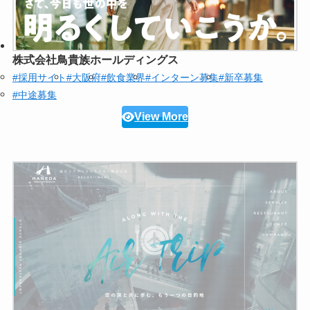
株式会社鳥貴族ホールディングス
#採用サイト
#大阪府
#飲食業界
#インターン募集
#新卒募集
#中途募集
View More