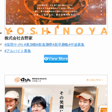
株式会社吉野家
#採用サイト
#東京都
#飲食業界
#新卒募集
#中途募集
#アルバイト募集
View More