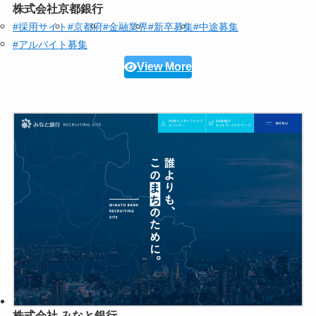
株式会社京都銀行
#採用サイト
#京都府
#金融業界
#新卒募集
#中途募集
#アルバイト募集
View More
株式会社 みなと銀行