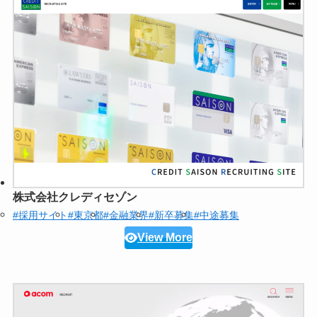
株式会社クレディセゾン
#採用サイト
#東京都
#金融業界
#新卒募集
#中途募集
View More