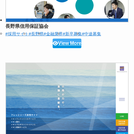
長野県信用保証協会
#採用サイト
#長野県
#金融業界
#新卒募集
#中途募集
View More