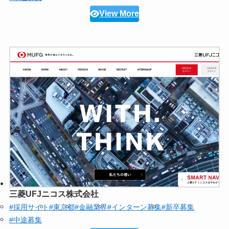
View More
三菱UFJニコス株式会社
#採用サイト
#東京都
#金融業界
#インターン募集
#新卒募集
#中途募集