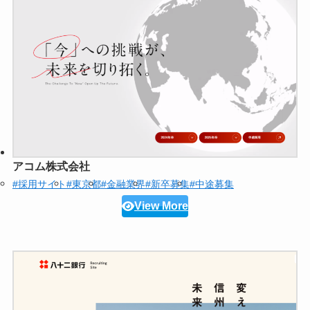
アコム株式会社
#採用サイト
#東京都
#金融業界
#新卒募集
#中途募集
View More