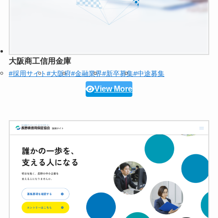
大阪商工信用金庫
#採用サイト
#大阪府
#金融業界
#新卒募集
#中途募集
View More