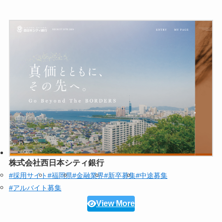
株式会社西日本シティ銀行
#採用サイト
#福岡県
#金融業界
#新卒募集
#中途募集
#アルバイト募集
View More