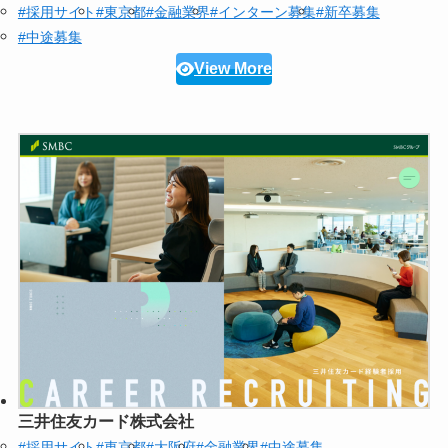
#採用サイト
#東京都
#金融業界
#インターン募集
#新卒募集
#中途募集
View More
三井住友カード株式会社
#採用サイト
#東京都
#大阪府
#金融業界
#中途募集