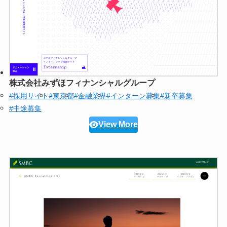
株式会社みずほフィナンシャルグループ
#採用サイト
#東京都
#金融業界
#インターン募集
#新卒募集
#中途募集
View More