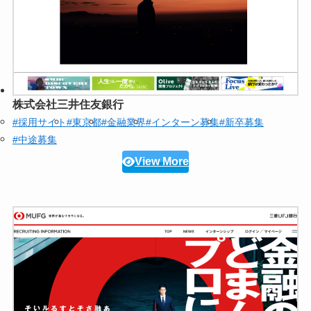
株式会社三井住友銀行
#採用サイト
#東京都
#金融業界
#インターン募集
#新卒募集
#中途募集
View More