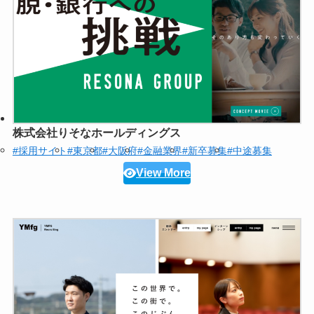
株式会社りそなホールディングス
#採用サイト
#東京都
#大阪府
#金融業界
#新卒募集
#中途募集
View More