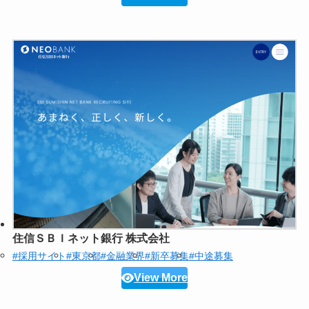
住信ＳＢＩネット銀行 株式会社
#採用サイト
#東京都
#金融業界
#新卒募集
#中途募集
View More