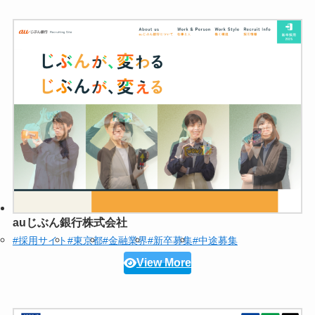
auじぶん銀行株式会社
#採用サイト
#東京都
#金融業界
#新卒募集
#中途募集
View More