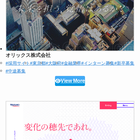
オリックス株式会社
#採用サイト
#東京都
#大阪府
#金融業界
#インターン募集
#新卒募集
#中途募集
View More