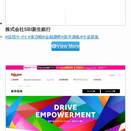
株式会社SBI新生銀行
#採用サイト
#東京都
#金融業界
#新卒募集
#中途募集
View More