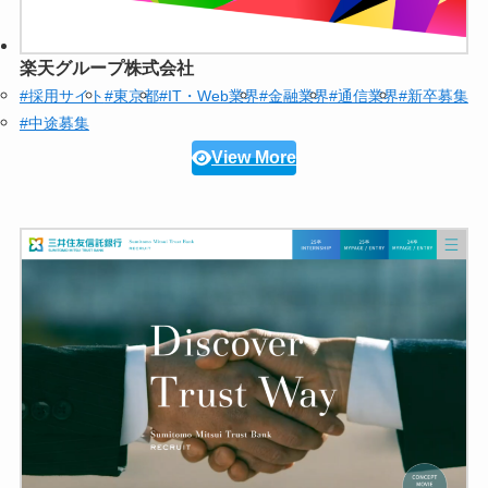
楽天グループ株式会社
#採用サイト
#東京都
#IT・Web業界
#金融業界
#通信業界
#新卒募集
#中途募集
View More