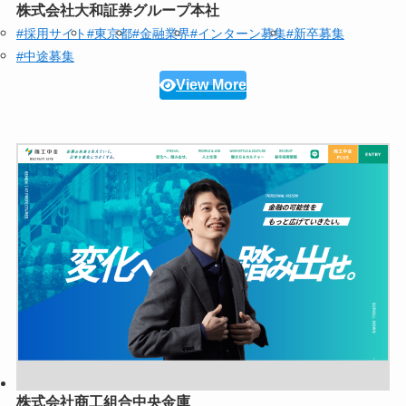
株式会社大和証券グループ本社
#採用サイト
#東京都
#金融業界
#インターン募集
#新卒募集
#中途募集
View More
株式会社商工組合中央金庫