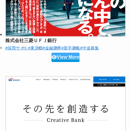
株式会社三菱ＵＦＪ銀行
#採用サイト
#東京都
#金融業界
#新卒募集
#中途募集
View More