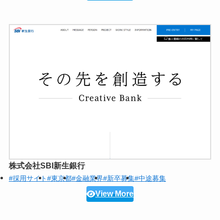
株式会社SBI新生銀行
#採用サイト
#東京都
#金融業界
#新卒募集
#中途募集
View More