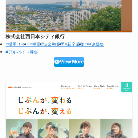
株式会社西日本シティ銀行
#採用サイト
#福岡県
#金融業界
#新卒募集
#中途募集
#アルバイト募集
View More