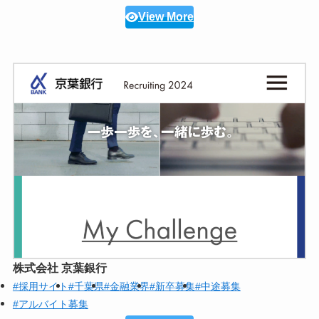
View More
株式会社 京葉銀行
#採用サイト
#千葉県
#金融業界
#新卒募集
#中途募集
#アルバイト募集