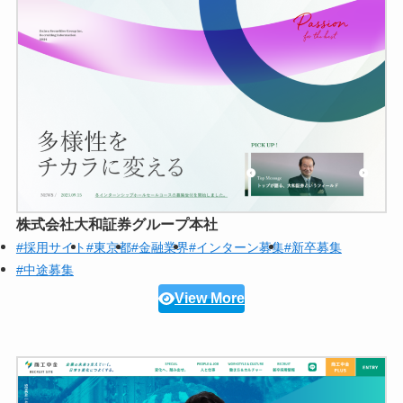
株式会社大和証券グループ本社
#採用サイト
#東京都
#金融業界
#インターン募集
#新卒募集
#中途募集
View More