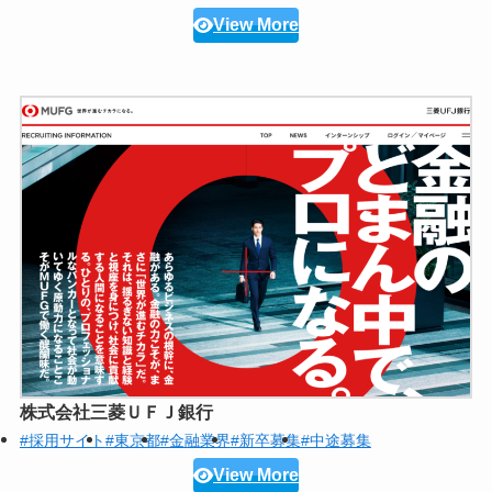
View More
株式会社三菱ＵＦＪ銀行
#採用サイト
#東京都
#金融業界
#新卒募集
#中途募集
View More