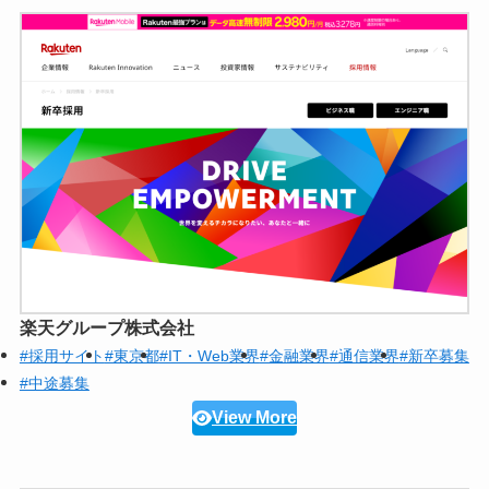
楽天グループ株式会社
#採用サイト
#東京都
#IT・Web業界
#金融業界
#通信業界
#新卒募集
#中途募集
View More