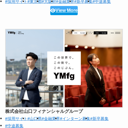
#採用サイト
#東京都
#大阪府
#金融業界
#新卒募集
#中途募集
View More
株式会社山口フィナンシャルグループ
#採用サイト
#山口県
#金融業界
#インターン募集
#新卒募集
#中途募集