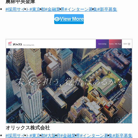
農林中央金庫
#採用サイト
#東京都
#金融業界
#インターン募集
#新卒募集
View More
オリックス株式会社
#採用サイト
#東京都
#大阪府
#金融業界
#インターン募集
#新卒募集