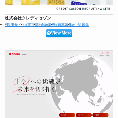
株式会社クレディセゾン
#採用サイト
#東京都
#金融業界
#新卒募集
#中途募集
View More