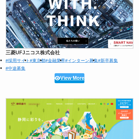
三菱UFJニコス株式会社
#採用サイト
#東京都
#金融業界
#インターン募集
#新卒募集
#中途募集
View More