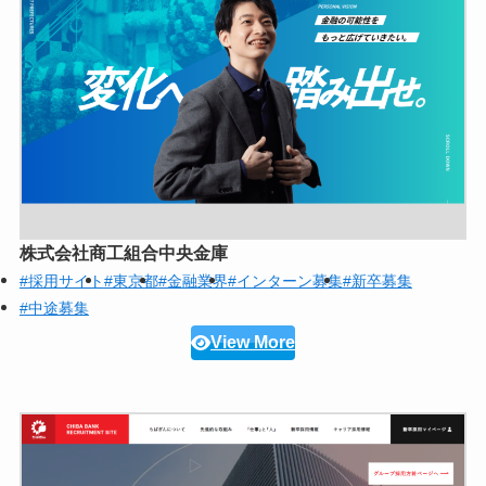
株式会社商工組合中央金庫
#採用サイト
#東京都
#金融業界
#インターン募集
#新卒募集
#中途募集
View More