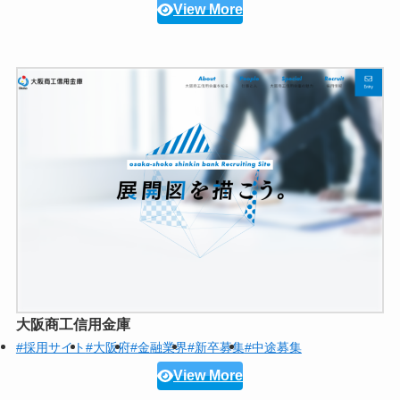
View More
大阪商工信用金庫
#採用サイト
#大阪府
#金融業界
#新卒募集
#中途募集
View More