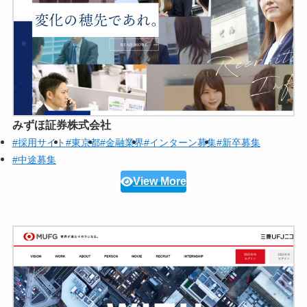
みずほ証券株式会社
#採用サイト
#東京都
#金融業界
#インターン募集
#新卒募集
#中途募集
View More