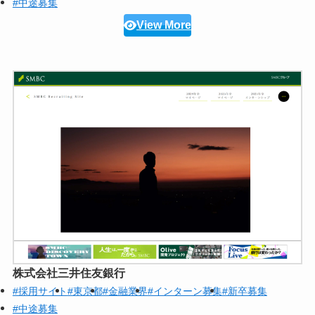
#中途募集
View More
株式会社三井住友銀行
#採用サイト
#東京都
#金融業界
#インターン募集
#新卒募集
#中途募集