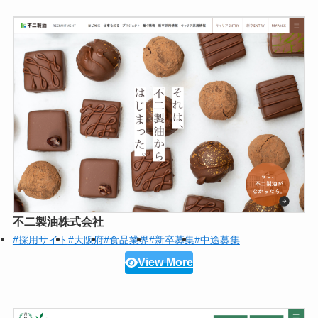
不二製油株式会社
#採用サイト
#大阪府
#食品業界
#新卒募集
#中途募集
View More