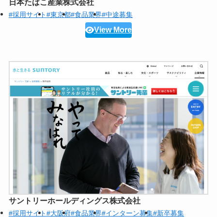
日本たばこ産業株式会社
#採用サイト
#東京都
#食品業界
#中途募集
View More
サントリーホールディングス株式会社
#採用サイト
#大阪府
#食品業界
#インターン募集
#新卒募集