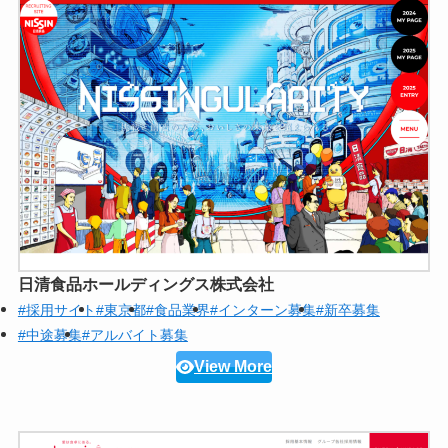
日清食品ホールディングス株式会社
#採用サイト
#東京都
#食品業界
#インターン募集
#新卒募集
#中途募集
#アルバイト募集
View More