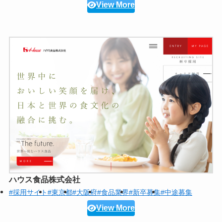
View More
ハウス食品株式会社
#採用サイト
#東京都
#大阪府
#食品業界
#新卒募集
#中途募集
View More