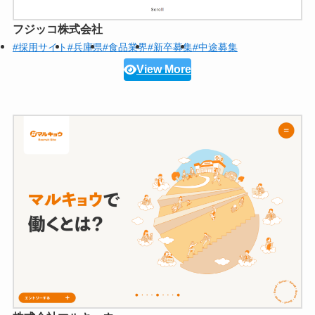
フジッコ株式会社
#採用サイト
#兵庫県
#食品業界
#新卒募集
#中途募集
View More