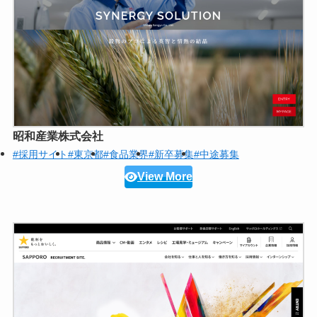
昭和産業株式会社
#採用サイト
#東京都
#食品業界
#新卒募集
#中途募集
View More