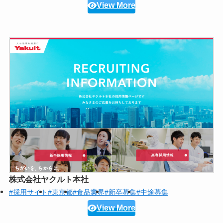
View More
株式会社ヤクルト本社
#採用サイト
#東京都
#食品業界
#新卒募集
#中途募集
View More