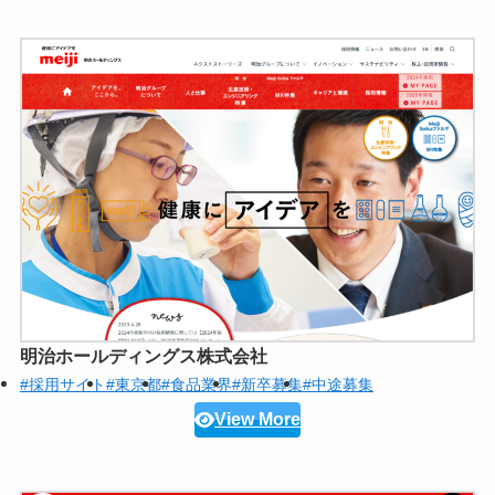
明治ホールディングス株式会社
#採用サイト
#東京都
#食品業界
#新卒募集
#中途募集
View More