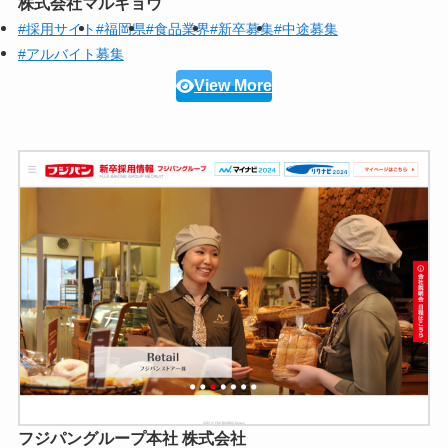
株式会社マルキョウ
#採用サイト
#福岡県
#食品業界
#新卒募集
#中途募集
#アルバイト募集
View More
フジパングループ本社 株式会社