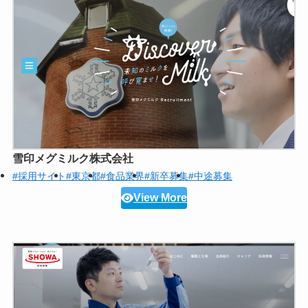
雪印メグミルク株式会社
#採用サイト
#東京都
#食品業界
#新卒募集
#中途募集
View More