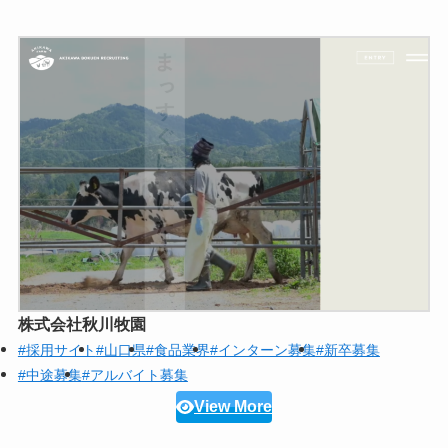
株式会社秋川牧園
#採用サイト
#山口県
#食品業界
#インターン募集
#新卒募集
#中途募集
#アルバイト募集
View More