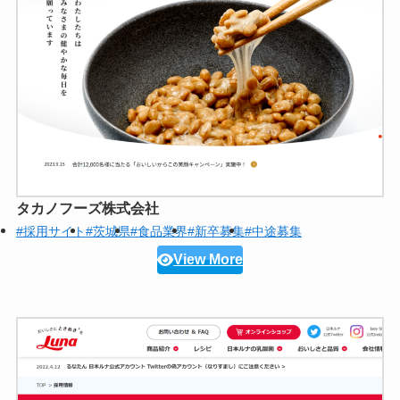
タカノフーズ株式会社
#採用サイト
#茨城県
#食品業界
#新卒募集
#中途募集
View More