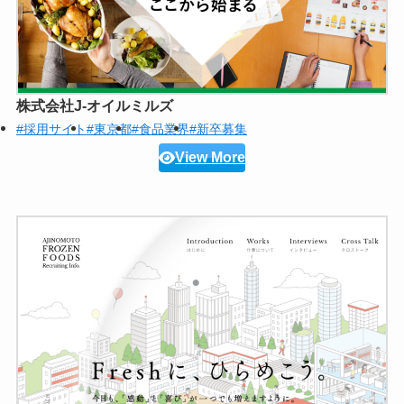
株式会社J-オイルミルズ
#採用サイト
#東京都
#食品業界
#新卒募集
View More