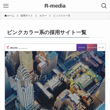
R-media
ホーム
採用サイト
カラー
ピンクカラー系
ピンクカラー系の採用サイト一覧