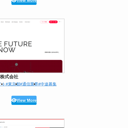
View More
ay株式会社
イト
#東京都
#通信業界
#中途募集
View More