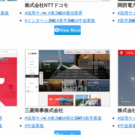
株式会社NTTドコモ
関西電
卒募集
#採用サイト
#東京都
#通信業界
#採用サ
#インターン募集
#新卒募集
#中途募集
#新卒募
View More
三菱商事株式会社
株式会
界
#採用サイト
#東京都
#商社業界
#新卒募集
#採用サ
集
#中途募集
#中途募