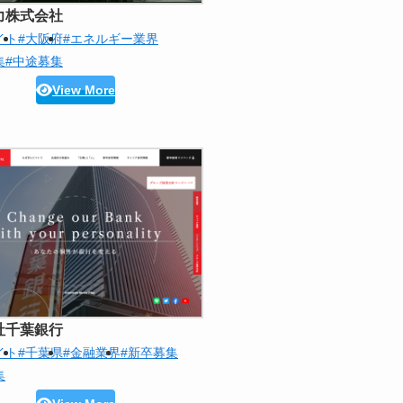
力株式会社
イト
#大阪府
#エネルギー業界
集
#中途募集
View More
社千葉銀行
イト
#千葉県
#金融業界
#新卒募集
集