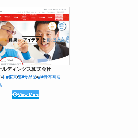
ールディングス株式会社
イト
#東京都
#食品業界
#新卒募集
集
View More