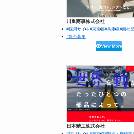
川重商事株式会社
#採用サイト
#東京都
#兵庫県
#商社
#新卒募集
View More
日本精工株式会社
#採用サイト
#東京都
#製造・機械業