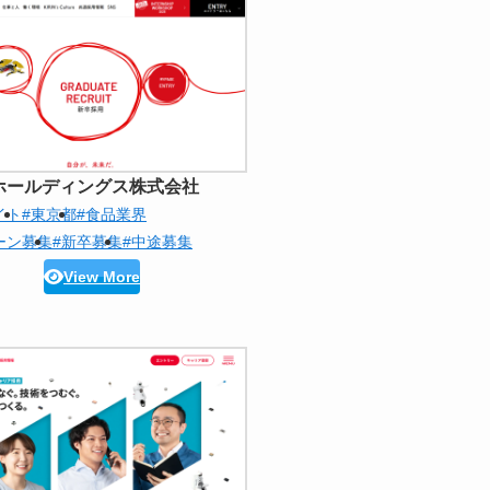
ホールディングス株式会社
イト
#東京都
#食品業界
ーン募集
#新卒募集
#中途募集
View More