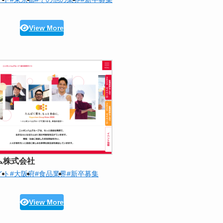
View More
ム株式会社
イト
#大阪府
#食品業界
#新卒募集
View More