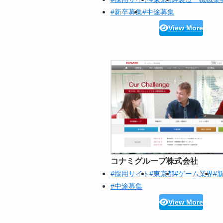
#新卒募集
#中途募集
View More
コナミグループ株式会社
#採用サイト
#東京都
#ゲーム業界
#
#中途募集
View More