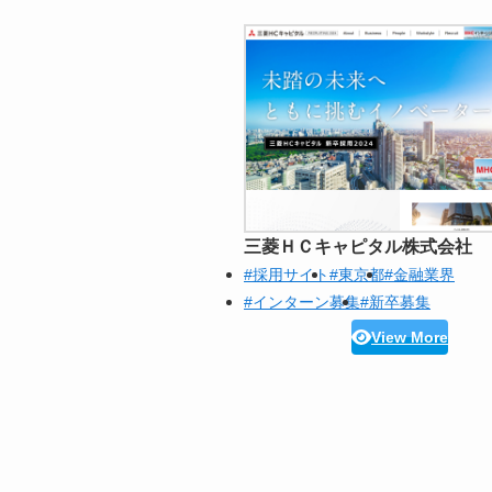
三菱ＨＣキャピタル株式会社
#採用サイト
#東京都
#金融業界
#インターン募集
#新卒募集
View More