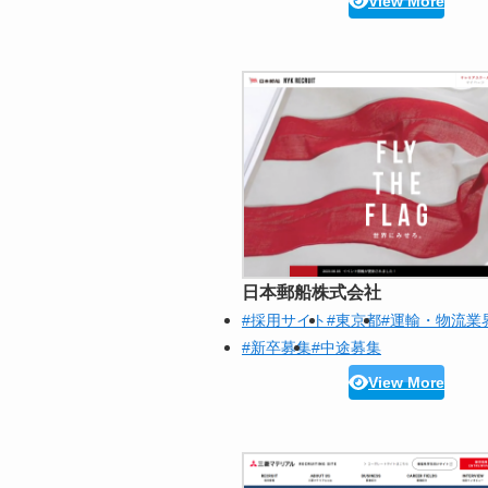
View More
日本郵船株式会社
#採用サイト
#東京都
#運輸・物流業
#新卒募集
#中途募集
View More