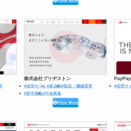
View More
株式会社ブリヂストン
PayP
界
#採用サイト
#東京都
#製造・機械業界
#採用サ
#新卒募集
#中途募集
View More