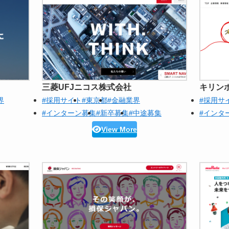
三菱UFJニコス株式会社
キリン
界
#採用サイト
#東京都
#金融業界
#採用サ
#インターン募集
#新卒募集
#中途募集
#インタ
View More