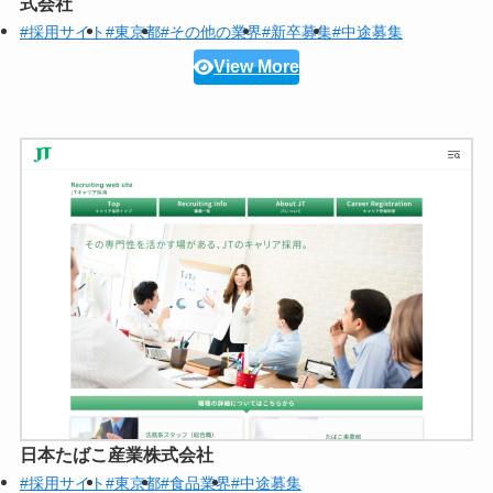
式会社
#採用サイト
#東京都
#その他の業界
#新卒募集
#中途募集
View More
日本たばこ産業株式会社
#採用サイト
#東京都
#食品業界
#中途募集