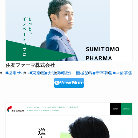
住友ファーマ株式会社
#採用サイト
#東京都
#大阪府
#製造・機械業界
#新卒募集
#中途募集
View More