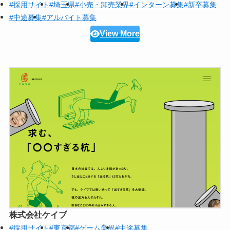
#採用サイト
#埼玉県
#小売・卸売業界
#インターン募集
#新卒募集
#中途募集
#アルバイト募集
View More
株式会社ケイブ
#採用サイト
#東京都
#ゲーム業界
#中途募集