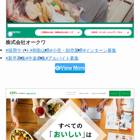
株式会社オークワ
#採用サイト
#和歌山県
#小売・卸売業界
#インターン募集
#新卒募集
#中途募集
#アルバイト募集
View More