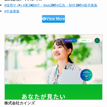
#採用サイト
#東京都
#IT・Web業界
#広告・制作業界
#新卒募集
#中途募集
View More
株式会社カインズ