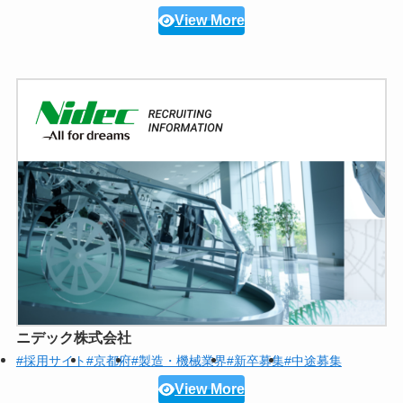
View More
ニデック株式会社
#採用サイト
#京都府
#製造・機械業界
#新卒募集
#中途募集
View More