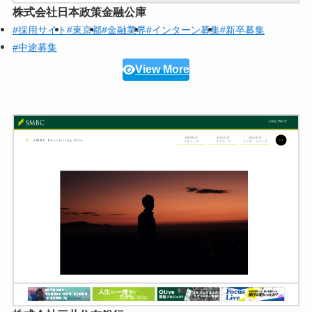
株式会社日本政策金融公庫
#採用サイト
#東京都
#金融業界
#インターン募集
#新卒募集
#中途募集
View More