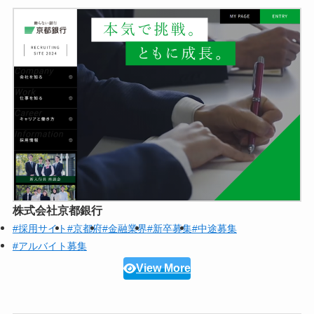
株式会社京都銀行
#採用サイト
#京都府
#金融業界
#新卒募集
#中途募集
#アルバイト募集
View More