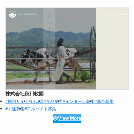
株式会社秋川牧園
#採用サイト
#山口県
#食品業界
#インターン募集
#新卒募集
#中途募集
#アルバイト募集
View More