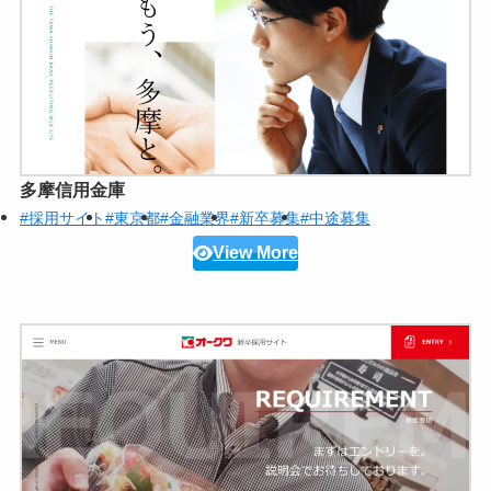
多摩信用金庫
#採用サイト
#東京都
#金融業界
#新卒募集
#中途募集
View More