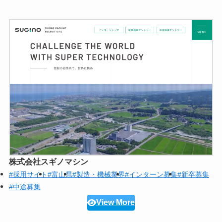
株式会社スギノマシン
#採用サイト
#富山県
#製造・機械業界
#インターン募集
#新卒募集
#中途募集
View More