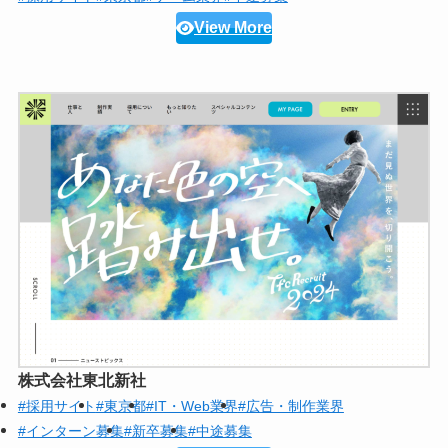
View More
株式会社東北新社
#採用サイト
#東京都
#IT・Web業界
#広告・制作業界
#インターン募集
#新卒募集
#中途募集