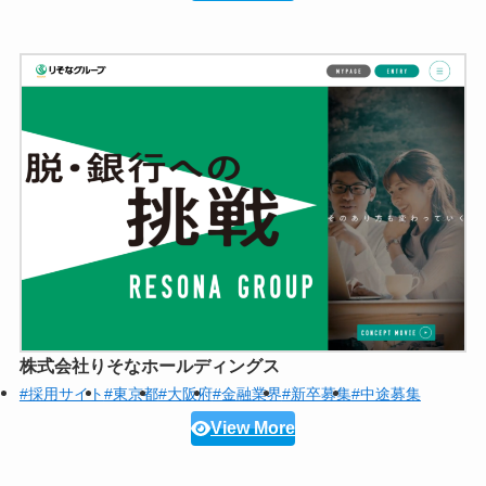
株式会社りそなホールディングス
#採用サイト
#東京都
#大阪府
#金融業界
#新卒募集
#中途募集
View More