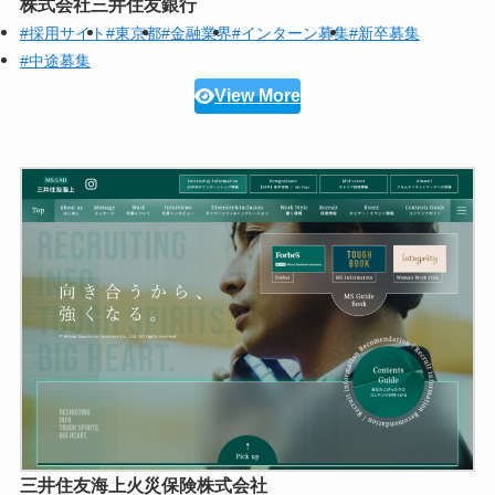
株式会社三井住友銀行
#採用サイト
#東京都
#金融業界
#インターン募集
#新卒募集
#中途募集
View More
三井住友海上火災保険株式会社