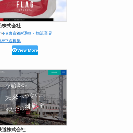
船株式会社
イト
#東京都
#運輸・物流業界
集
#中途募集
View More
鉄道株式会社