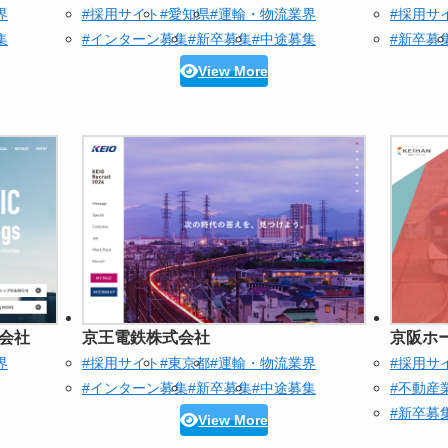
界
#採用サイト
#愛知県
#運輸・物流業界
#採用サ
集
#インターン募集
#新卒募集
#中途募集
#新卒募
View More
会社
京王電鉄株式会社
京阪ホ
界
#採用サイト
#東京都
#運輸・物流業界
#採用サ
#インターン募集
#新卒募集
#中途募集
#不動産
#新卒募
View More