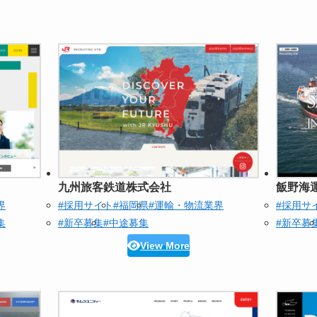
九州旅客鉄道株式会社
飯野海
界
#採用サイト
#福岡県
#運輸・物流業界
#採用サ
集
#新卒募集
#中途募集
#新卒募
View More