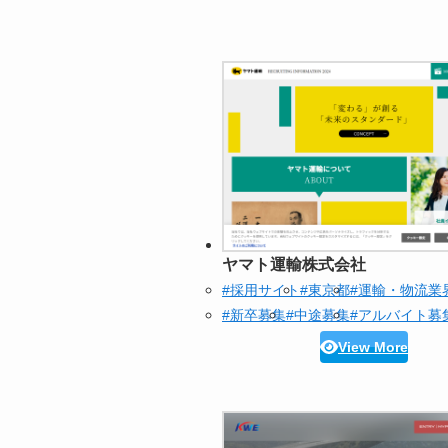
ヤマト運輸株式会社
#採用サイト
#東京都
#運輸・物流業
#新卒募集
#中途募集
#アルバイト募
View More