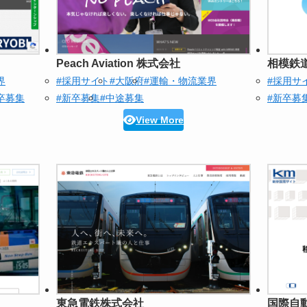
Peach Aviation 株式会社
相模鉄
界
#採用サイト
#大阪府
#運輸・物流業界
#採用サ
卒募集
#新卒募集
#中途募集
#新卒募
View More
東急電鉄株式会社
国際自