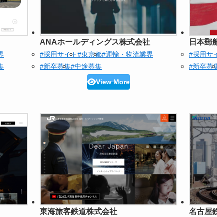
ANAホールディングス株式会社
日本郵
界
#採用サイト
#東京都
#運輸・物流業界
#採用サ
集
#新卒募集
#中途募集
#新卒募
View More
東海旅客鉄道株式会社
名古屋