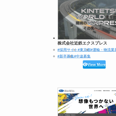
株式会社近鉄エクスプレス
#採用サイト
#東京都
#運輸・物流業
#新卒募集
#中途募集
View More