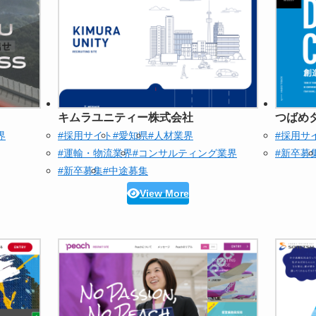
キムラユニティー株式会社
つばめ
界
#採用サイト
#愛知県
#人材業界
#採用サ
#運輸・物流業界
#コンサルティング業界
#新卒募
#新卒募集
#中途募集
View More