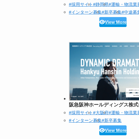
#採用サイト
#静岡県
#運輸・物流業
#インターン募集
#新卒募集
#中途募
View More
阪急阪神ホールディングス株式
#採用サイト
#大阪府
#運輸・物流業
#インターン募集
#新卒募集
View More