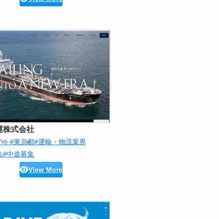
運株式会社
イト
#東京都
#運輸・物流業界
集
#中途募集
View More