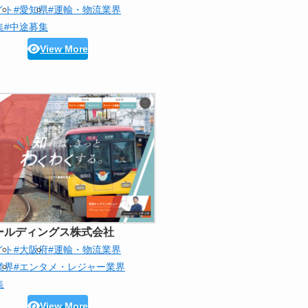
イト
#愛知県
#運輸・物流業界
集
#中途募集
View More
ールディングス株式会社
イト
#大阪府
#運輸・物流業界
業界
#エンタメ・レジャー業界
集
View More