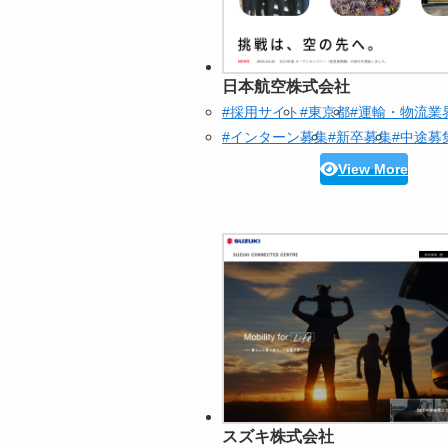
日本航空株式会社
#採用サイト
#東京都
#運輸・物流業
#インターン募集
#新卒募集
#中途募
View More
スズキ株式会社