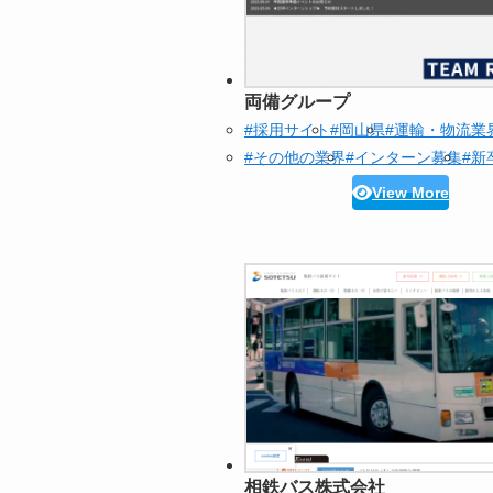
両備グループ
#採用サイト
#岡山県
#運輸・物流業
#その他の業界
#インターン募集
#新
View More
相鉄バス株式会社