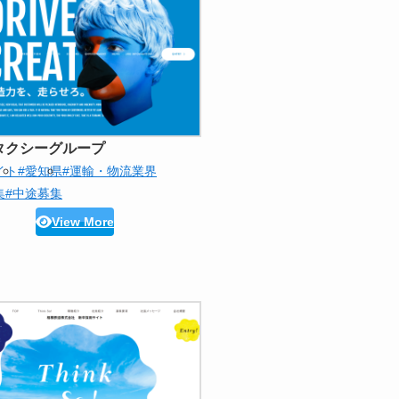
タクシーグループ
イト
#愛知県
#運輸・物流業界
集
#中途募集
View More