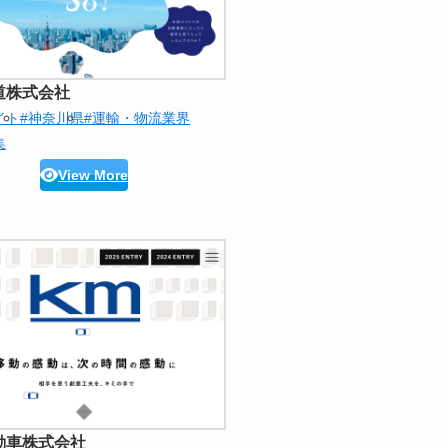
道株式会社
イト
#神奈川県
#運輸・物流業界
集
View More
動車株式会社