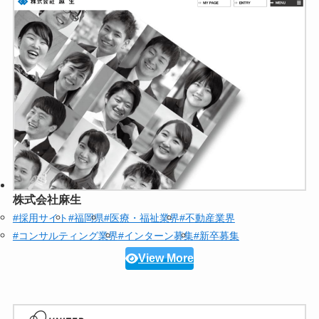
株式会社麻生
#採用サイト
#福岡県
#医療・福祉業界
#不動産業界
#コンサルティング業界
#インターン募集
#新卒募集
View More