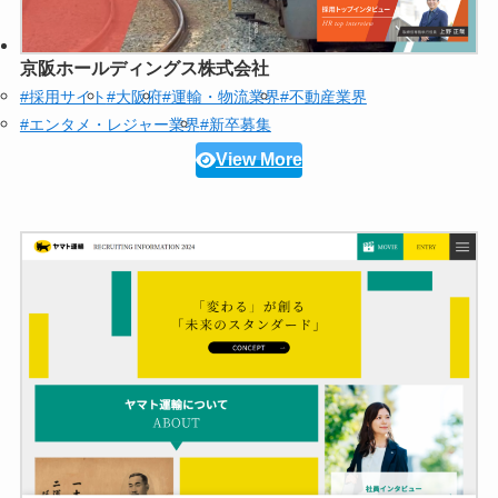
京阪ホールディングス株式会社
#採用サイト
#大阪府
#運輸・物流業界
#不動産業界
#エンタメ・レジャー業界
#新卒募集
View More