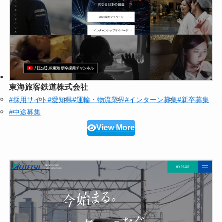
東海旅客鉄道株式会社
#採用サイト
#愛知県
#運輸・物流業界
#インターン募集
#新卒募集
#中途募集
View More