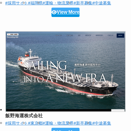
#採用サイト
#福岡県
#運輸・物流業界
#新卒募集
#中途募集
View More
飯野海運株式会社
#採用サイト
#東京都
#運輸・物流業界
#新卒募集
#中途募集