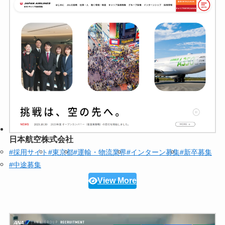
日本航空株式会社
#採用サイト
#東京都
#運輸・物流業界
#インターン募集
#新卒募集
#中途募集
View More