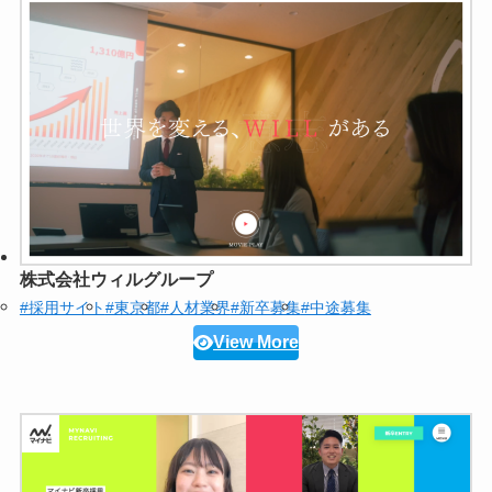
株式会社ウィルグループ
#採用サイト
#東京都
#人材業界
#新卒募集
#中途募集
View More