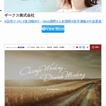
ギークス株式会社
#採用サイト
#東京都
#IT・Web業界
#人材業界
#新卒募集
#中途募集
View More