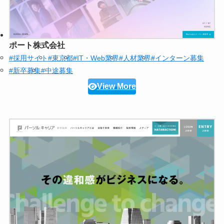
ポート株式会社
#採用サイト
#東京都
#IT・Web業界
#人材業界
#インターン募集
#新卒募集
#中途募集
View More