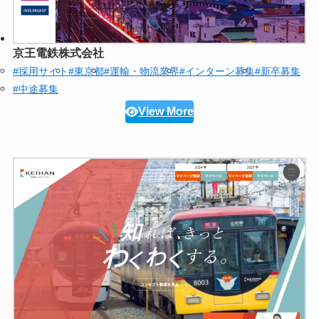
京王電鉄株式会社
#採用サイト
#東京都
#運輸・物流業界
#インターン募集
#新卒募集
#中途募集
View More