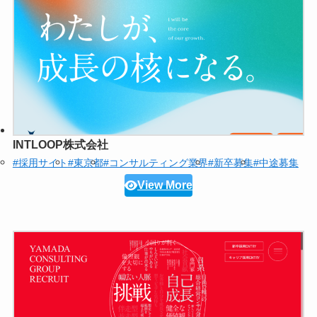
INTLOOP株式会社
#採用サイト
#東京都
#コンサルティング業界
#新卒募集
#中途募集
View More