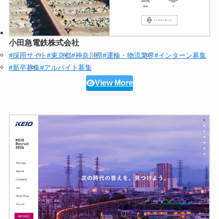
小田急電鉄株式会社
#採用サイト
#東京都
#神奈川県
#運輸・物流業界
#インターン募集
#新卒募集
#アルバイト募集
View More