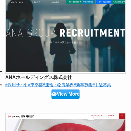
ANAホールディングス株式会社
#採用サイト
#東京都
#運輸・物流業界
#新卒募集
#中途募集
View More