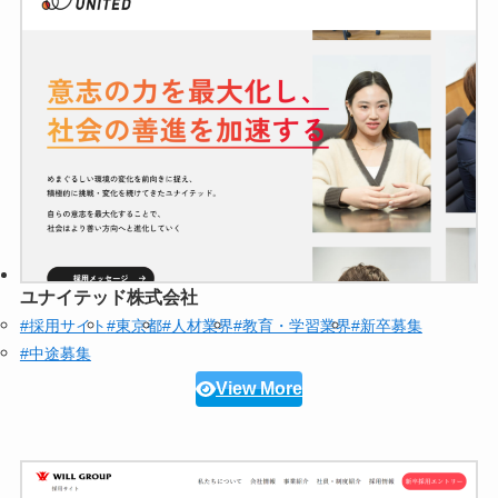
ユナイテッド株式会社
#採用サイト
#東京都
#人材業界
#教育・学習業界
#新卒募集
#中途募集
View More