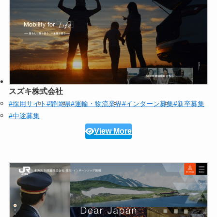
スズキ株式会社
#採用サイト
#静岡県
#運輸・物流業界
#インターン募集
#新卒募集
#中途募集
View More