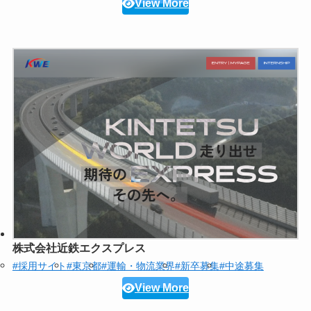
View More
株式会社近鉄エクスプレス
#採用サイト
#東京都
#運輸・物流業界
#新卒募集
#中途募集
View More