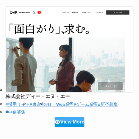
株式会社ディー・エヌ・エー
#採用サイト
#東京都
#IT・Web業界
#ゲーム業界
#新卒募集
#中途募集
View More