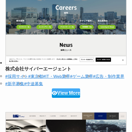
株式会社サイバーエージェント
#採用サイト
#東京都
#IT・Web業界
#ゲーム業界
#広告・制作業界
#新卒募集
#中途募集
View More