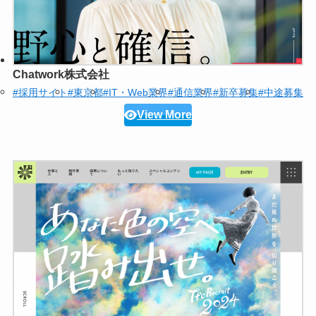
Chatwork株式会社
#採用サイト
#東京都
#IT・Web業界
#通信業界
#新卒募集
#中途募集
View More