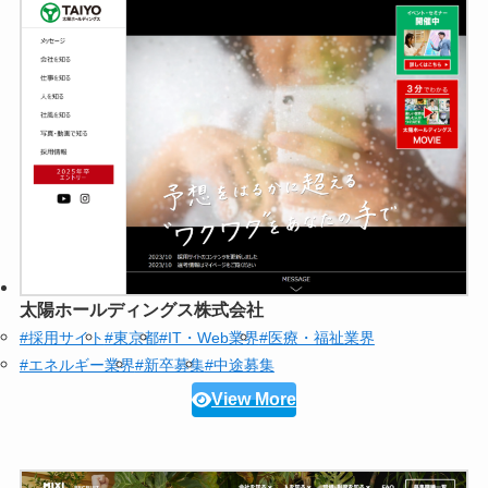
太陽ホールディングス株式会社
#採用サイト
#東京都
#IT・Web業界
#医療・福祉業界
#エネルギー業界
#新卒募集
#中途募集
View More