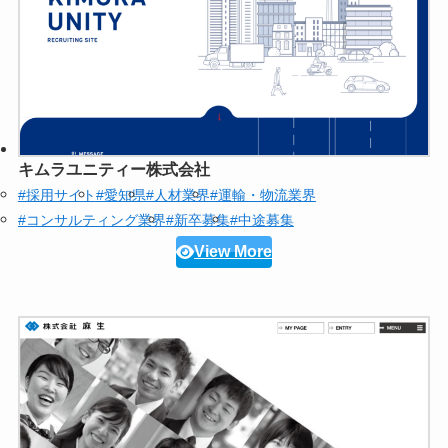
キムラユニティー株式会社
#採用サイト
#愛知県
#人材業界
#運輸・物流業界
#コンサルティング業界
#新卒募集
#中途募集
View More