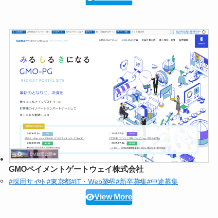
GMOペイメントゲートウェイ株式会社
#採用サイト
#東京都
#IT・Web業界
#新卒募集
#中途募集
View More