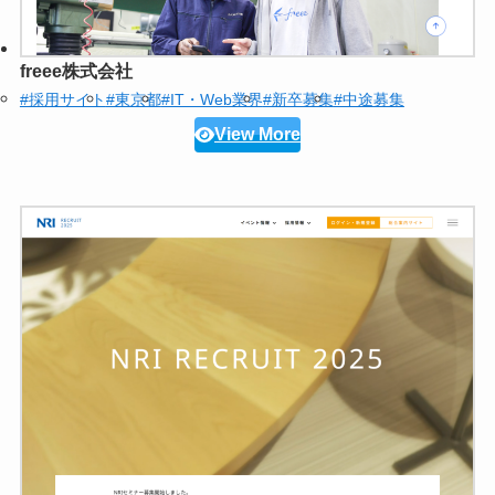
freee株式会社
#採用サイト
#東京都
#IT・Web業界
#新卒募集
#中途募集
View More