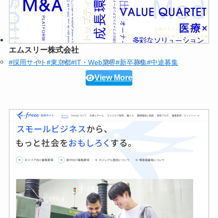
エムスリー株式会社
#採用サイト
#東京都
#IT・Web業界
#新卒募集
#中途募集
View More