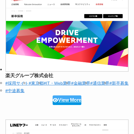
楽天グループ株式会社
#採用サイト
#東京都
#IT・Web業界
#金融業界
#通信業界
#新卒募集
#中途募集
View More