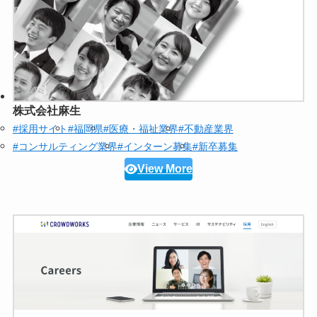
株式会社麻生
#採用サイト
#福岡県
#医療・福祉業界
#不動産業界
#コンサルティング業界
#インターン募集
#新卒募集
View More