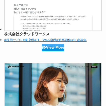
株式会社クラウドワークス
#採用サイト
#東京都
#IT・Web業界
#新卒募集
#中途募集
View More