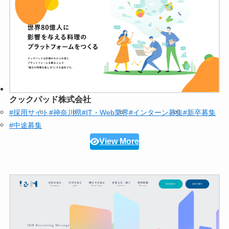
クックパッド株式会社
#採用サイト
#神奈川県
#IT・Web業界
#インターン募集
#新卒募集
#中途募集
View More