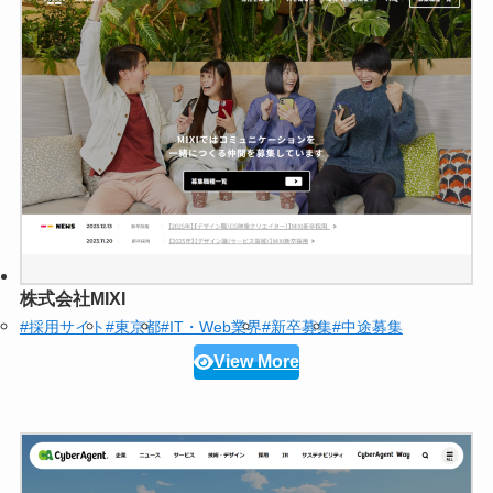
株式会社MIXI
#採用サイト
#東京都
#IT・Web業界
#新卒募集
#中途募集
View More