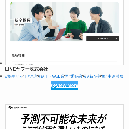
LINEヤフー株式会社
#採用サイト
#東京都
#IT・Web業界
#通信業界
#新卒募集
#中途募集
View More