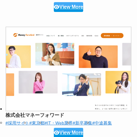
View More
株式会社マネーフォワード
#採用サイト
#東京都
#IT・Web業界
#新卒募集
#中途募集
View More