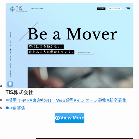
TIS株式会社
#採用サイト
#東京都
#IT・Web業界
#インターン募集
#新卒募集
#中途募集
View More