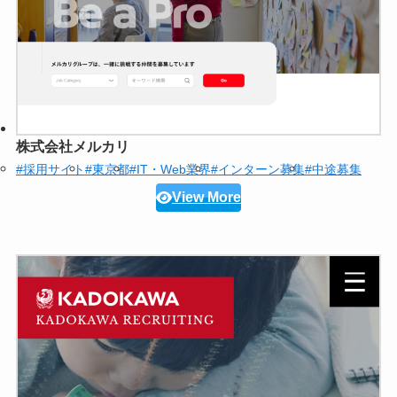
株式会社メルカリ
#採用サイト
#東京都
#IT・Web業界
#インターン募集
#中途募集
View More