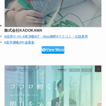
株式会社KADOKAWA
#採用サイト
#東京都
#IT・Web業界
#マスコミ・出版業界
#新卒募集
#中途募集
View More