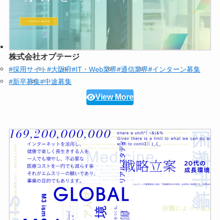
株式会社オプテージ
#採用サイト
#大阪府
#IT・Web業界
#通信業界
#インターン募集
#新卒募集
#中途募集
View More