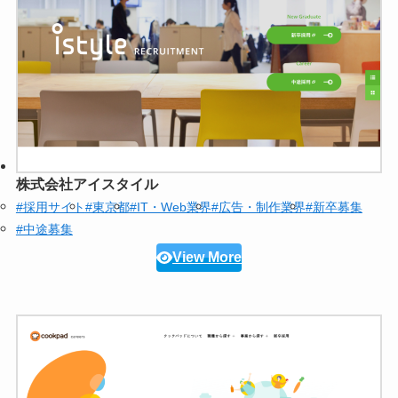
株式会社アイスタイル
#採用サイト
#東京都
#IT・Web業界
#広告・制作業界
#新卒募集
#中途募集
View More