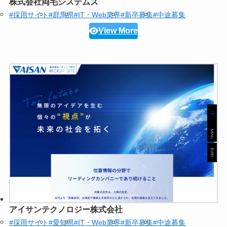
株式会社両毛システムズ
#採用サイト
#群馬県
#IT・Web業界
#新卒募集
#中途募集
View More
アイサンテクノロジー株式会社
#採用サイト
#愛知県
#IT・Web業界
#新卒募集
#中途募集