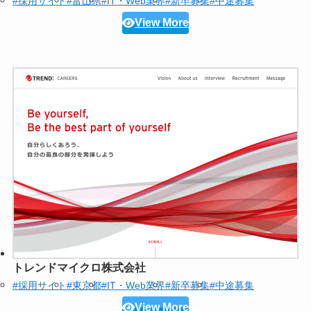
#採用サイト
#富山県
#IT・Web業界
#新卒募集
#中途募集
View More
トレンドマイクロ株式会社
#採用サイト
#東京都
#IT・Web業界
#新卒募集
#中途募集
View More