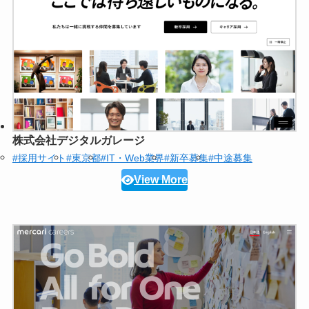
株式会社デジタルガレージ
#採用サイト
#東京都
#IT・Web業界
#新卒募集
#中途募集
View More