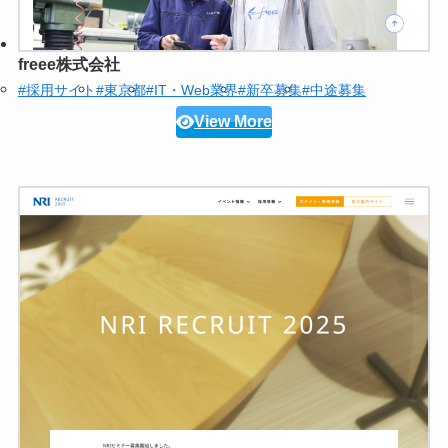
freee株式会社
#採用サイト
#東京都
#IT・Web業界
#新卒募集
#中途募集
View More