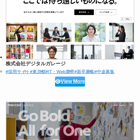
株式会社デジタルガレージ
#採用サイト
#東京都
#IT・Web業界
#新卒募集
#中途募集
View More