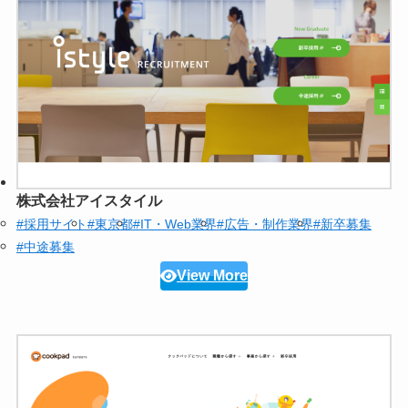
株式会社アイスタイル
#採用サイト
#東京都
#IT・Web業界
#広告・制作業界
#新卒募集
#中途募集
View More