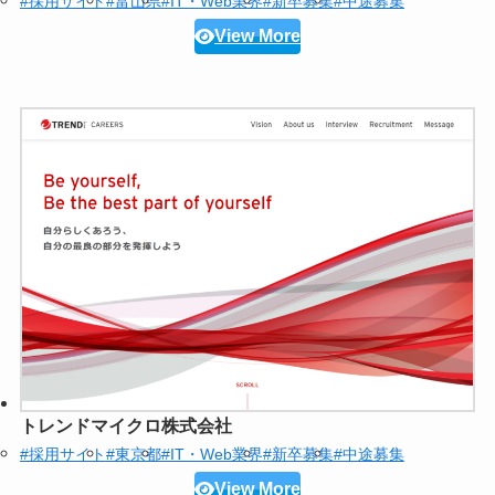
#採用サイト
#富山県
#IT・Web業界
#新卒募集
#中途募集
View More
トレンドマイクロ株式会社
#採用サイト
#東京都
#IT・Web業界
#新卒募集
#中途募集
View More