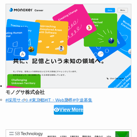
モノグサ株式会社
#採用サイト
#東京都
#IT・Web業界
#中途募集
View More