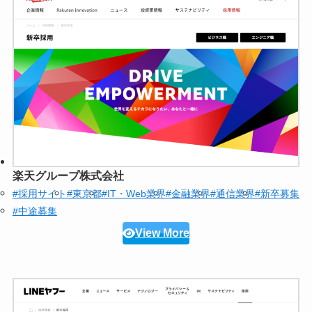
楽天グループ株式会社
#採用サイト
#東京都
#IT・Web業界
#金融業界
#通信業界
#新卒募集
#中途募集
View More