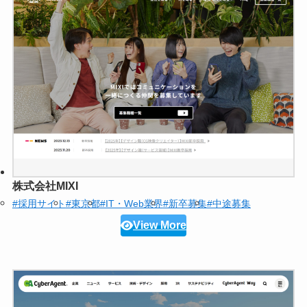
株式会社MIXI
#採用サイト
#東京都
#IT・Web業界
#新卒募集
#中途募集
View More