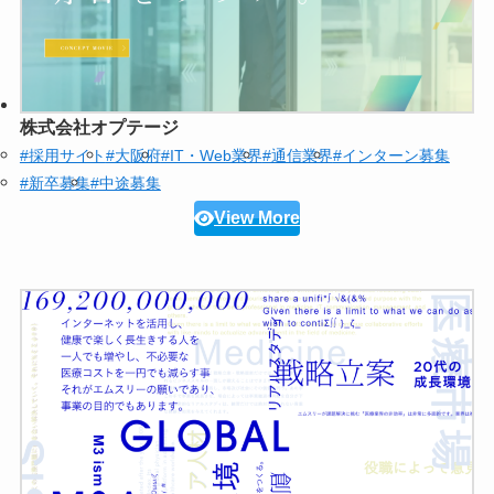
株式会社オプテージ
#採用サイト
#大阪府
#IT・Web業界
#通信業界
#インターン募集
#新卒募集
#中途募集
View More