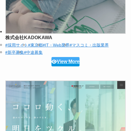
株式会社KADOKAWA
#採用サイト
#東京都
#IT・Web業界
#マスコミ・出版業界
#新卒募集
#中途募集
View More