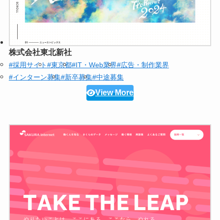
株式会社東北新社
#採用サイト
#東京都
#IT・Web業界
#広告・制作業界
#インターン募集
#新卒募集
#中途募集
View More