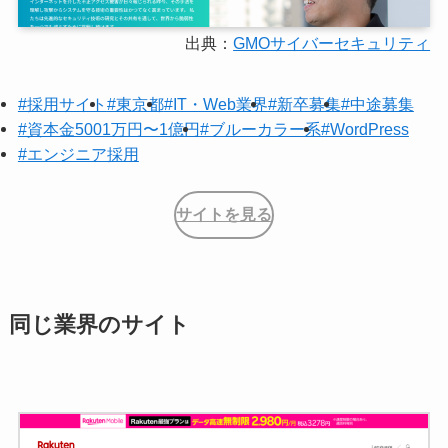
出典：
GMOサイバーセキュリティ
#採用サイト
#東京都
#IT・Web業界
#新卒募集
#中途募集
#資本金5001万円〜1億円
#ブルーカラー系
#WordPress
#エンジニア採用
サイトを見る
同じ業界のサイト