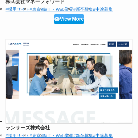
株式会社マネーフォワード
#採用サイト
#東京都
#IT・Web業界
#新卒募集
#中途募集
View More
ランサーズ株式会社
#採用サイト
#東京都
#IT・Web業界
#新卒募集
#中途募集