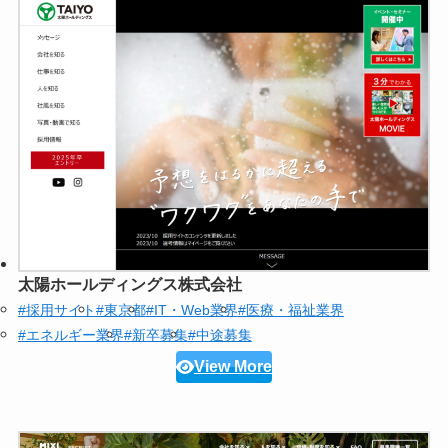
太陽ホールディングス株式会社
#採用サイト
#東京都
#IT・Web業界
#医療・福祉業界
#エネルギー業界
#新卒募集
#中途募集
View More