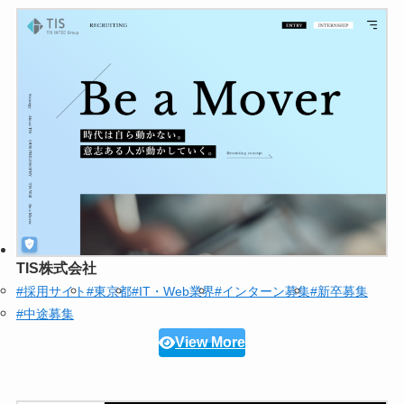
TIS株式会社
#採用サイト
#東京都
#IT・Web業界
#インターン募集
#新卒募集
#中途募集
View More