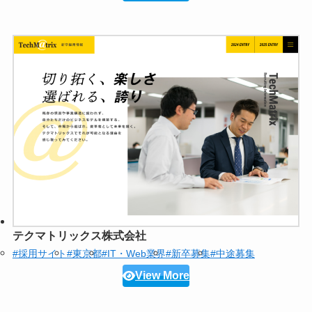
テクマトリックス株式会社
#採用サイト
#東京都
#IT・Web業界
#新卒募集
#中途募集
View More