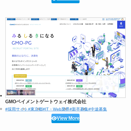
GMOペイメントゲートウェイ株式会社
#採用サイト
#東京都
#IT・Web業界
#新卒募集
#中途募集
View More