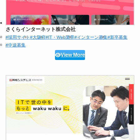
さくらインターネット株式会社
#採用サイト
#大阪府
#IT・Web業界
#インターン募集
#新卒募集
#中途募集
View More