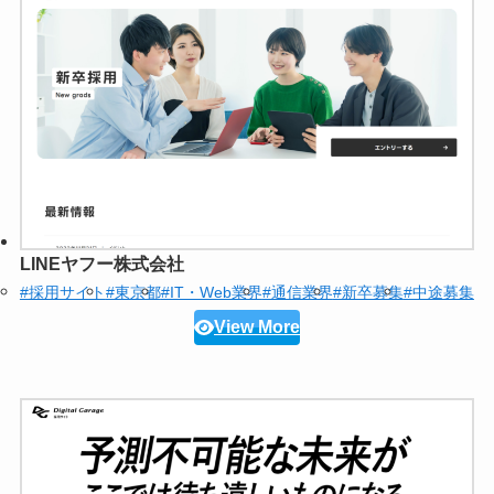
LINEヤフー株式会社
#採用サイト
#東京都
#IT・Web業界
#通信業界
#新卒募集
#中途募集
View More