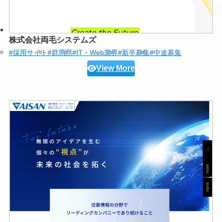
株式会社両毛システムズ
#採用サイト
#群馬県
#IT・Web業界
#新卒募集
#中途募集
View More