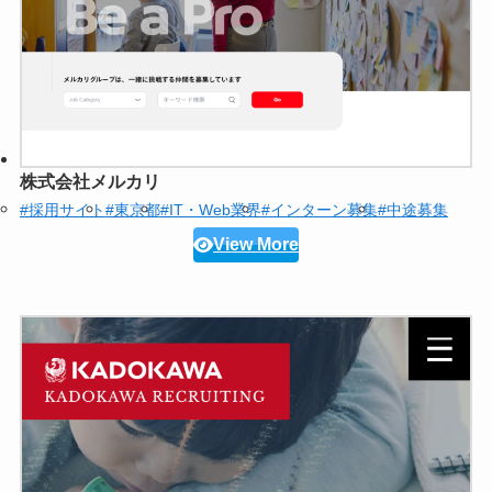
株式会社メルカリ
#採用サイト
#東京都
#IT・Web業界
#インターン募集
#中途募集
View More