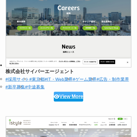
株式会社サイバーエージェント
#採用サイト
#東京都
#IT・Web業界
#ゲーム業界
#広告・制作業界
#新卒募集
#中途募集
View More