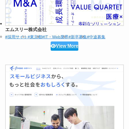
エムスリー株式会社
#採用サイト
#東京都
#IT・Web業界
#新卒募集
#中途募集
View More