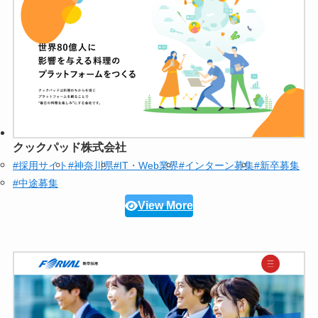
クックパッド株式会社
#採用サイト
#神奈川県
#IT・Web業界
#インターン募集
#新卒募集
#中途募集
View More