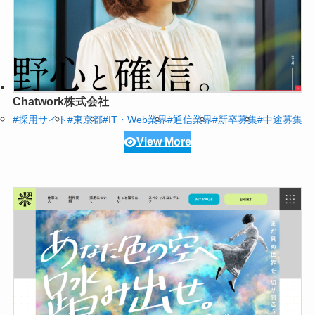
Chatwork株式会社
#採用サイト
#東京都
#IT・Web業界
#通信業界
#新卒募集
#中途募集
View More