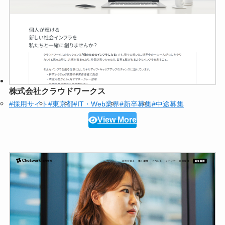
株式会社クラウドワークス
#採用サイト
#東京都
#IT・Web業界
#新卒募集
#中途募集
View More