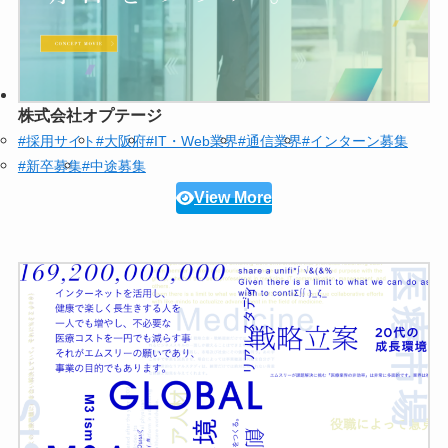
株式会社オプテージ
#採用サイト
#大阪府
#IT・Web業界
#通信業界
#インターン募集
#新卒募集
#中途募集
View More