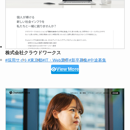
株式会社クラウドワークス
#採用サイト
#東京都
#IT・Web業界
#新卒募集
#中途募集
View More