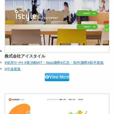
株式会社アイスタイル
#採用サイト
#東京都
#IT・Web業界
#広告・制作業界
#新卒募集
#中途募集
View More