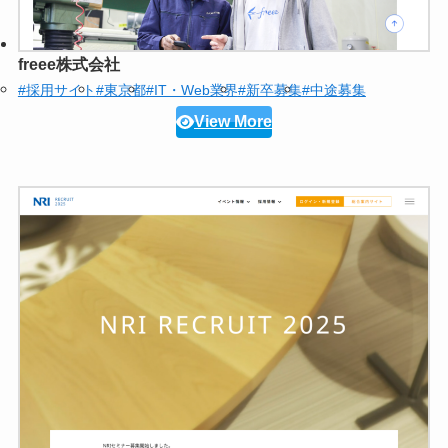
freee株式会社
#採用サイト
#東京都
#IT・Web業界
#新卒募集
#中途募集
View More