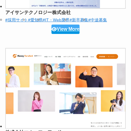
アイサンテクノロジー株式会社
#採用サイト
#愛知県
#IT・Web業界
#新卒募集
#中途募集
View More