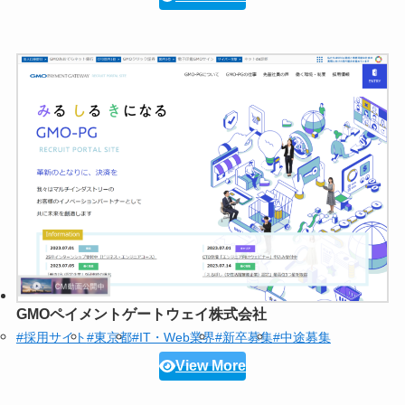
GMOペイメントゲートウェイ株式会社
#採用サイト
#東京都
#IT・Web業界
#新卒募集
#中途募集
View More