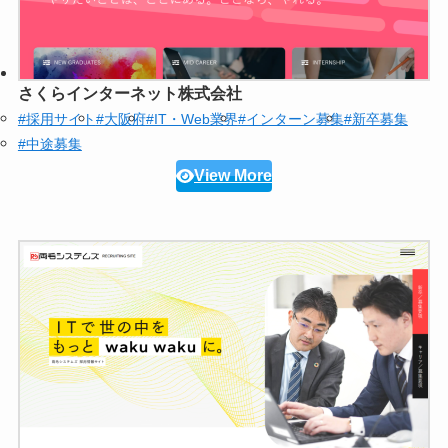
さくらインターネット株式会社
#採用サイト
#大阪府
#IT・Web業界
#インターン募集
#新卒募集
#中途募集
View More