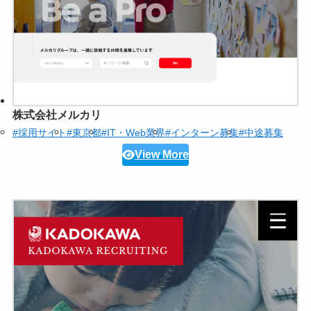
株式会社メルカリ
#採用サイト
#東京都
#IT・Web業界
#インターン募集
#中途募集
View More