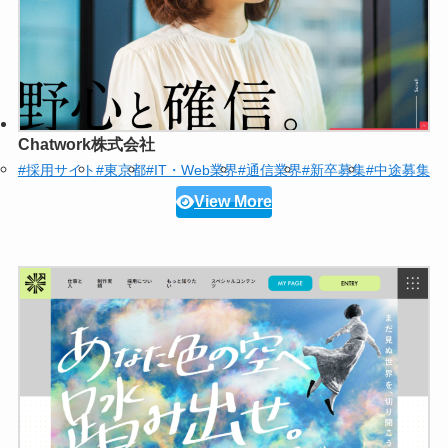
Chatwork株式会社
#採用サイト
#東京都
#IT・Web業界
#通信業界
#新卒募集
#中途募集
View More