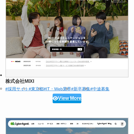
株式会社MIXI
#採用サイト
#東京都
#IT・Web業界
#新卒募集
#中途募集
View More