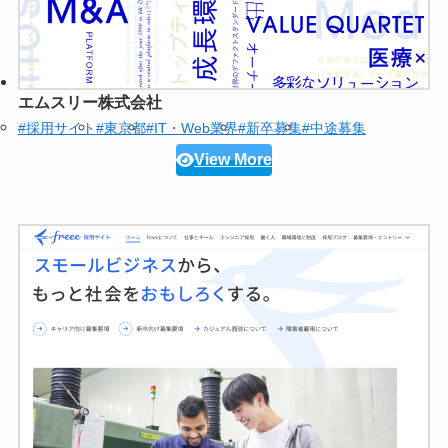
エムスリー株式会社
#採用サイト
#東京都
#IT・Web業界
#新卒募集
#中途募集
View More