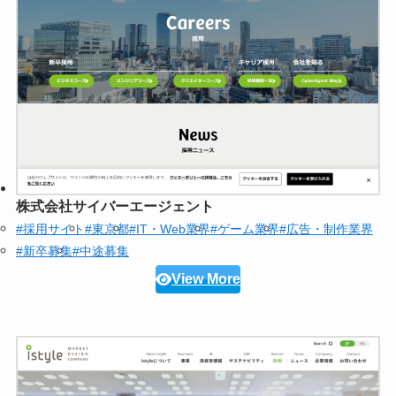
株式会社サイバーエージェント
#採用サイト
#東京都
#IT・Web業界
#ゲーム業界
#広告・制作業界
#新卒募集
#中途募集
View More