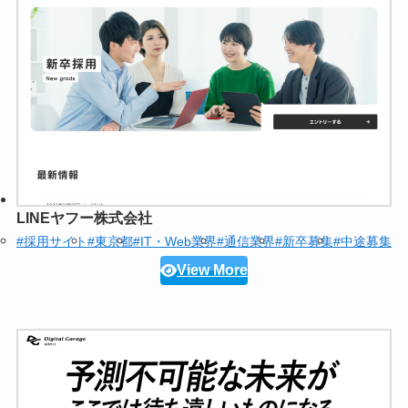
LINEヤフー株式会社
#採用サイト
#東京都
#IT・Web業界
#通信業界
#新卒募集
#中途募集
View More