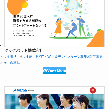
クックパッド株式会社
#採用サイト
#神奈川県
#IT・Web業界
#インターン募集
#新卒募集
#中途募集
View More