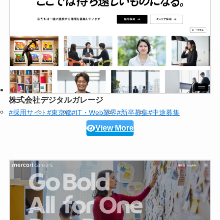
株式会社デジタルガレージ
#採用サイト
#東京都
#IT・Web業界
#新卒募集
#中途募集
View More