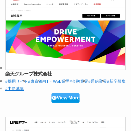
楽天グループ株式会社
#採用サイト
#東京都
#IT・Web業界
#金融業界
#通信業界
#新卒募集
#中途募集
View More