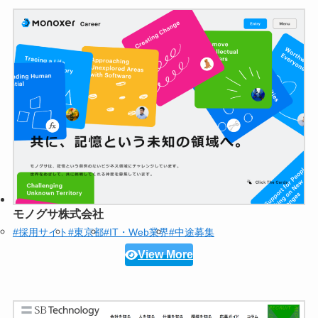
モノグサ株式会社
#採用サイト
#東京都
#IT・Web業界
#中途募集
View More