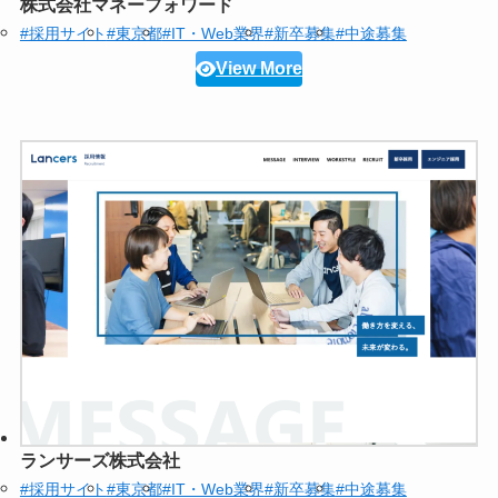
株式会社マネーフォワード
#採用サイト
#東京都
#IT・Web業界
#新卒募集
#中途募集
View More
ランサーズ株式会社
#採用サイト
#東京都
#IT・Web業界
#新卒募集
#中途募集