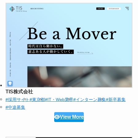
TIS株式会社
#採用サイト
#東京都
#IT・Web業界
#インターン募集
#新卒募集
#中途募集
View More