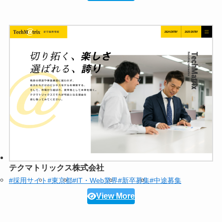
テクマトリックス株式会社
#採用サイト
#東京都
#IT・Web業界
#新卒募集
#中途募集
View More