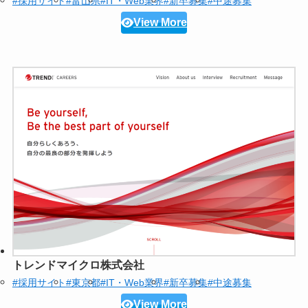
#採用サイト
#富山県
#IT・Web業界
#新卒募集
#中途募集
View More
トレンドマイクロ株式会社
#採用サイト
#東京都
#IT・Web業界
#新卒募集
#中途募集
View More