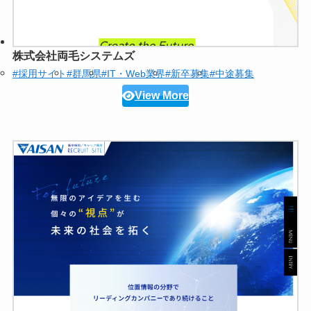
株式会社両毛システムズ
#採用サイト
#群馬県
#IT・Web業界
#新卒募集
#中途募集
View More