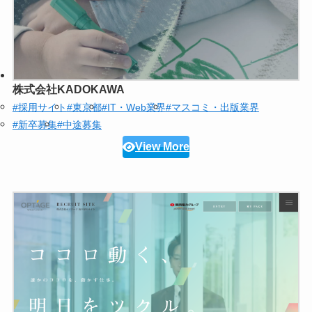
株式会社KADOKAWA
#採用サイト
#東京都
#IT・Web業界
#マスコミ・出版業界
#新卒募集
#中途募集
View More