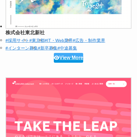
株式会社東北新社
#採用サイト
#東京都
#IT・Web業界
#広告・制作業界
#インターン募集
#新卒募集
#中途募集
View More