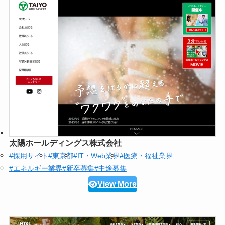
太陽ホールディングス株式会社
#採用サイト
#東京都
#IT・Web業界
#医療・福祉業界
#エネルギー業界
#新卒募集
#中途募集
View More