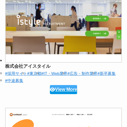
株式会社アイスタイル
#採用サイト
#東京都
#IT・Web業界
#広告・制作業界
#新卒募集
#中途募集
View More