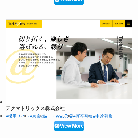
テクマトリックス株式会社
#採用サイト
#東京都
#IT・Web業界
#新卒募集
#中途募集
View More