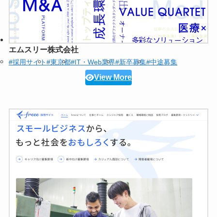
エムスリー株式会社
#採用サイト
#東京都
#IT・Web業界
#新卒募集
#中途募集
View More