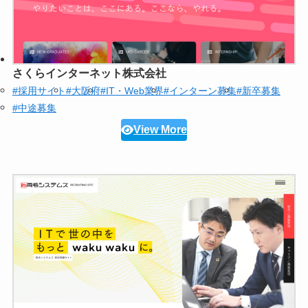
さくらインターネット株式会社
#採用サイト
#大阪府
#IT・Web業界
#インターン募集
#新卒募集
#中途募集
View More