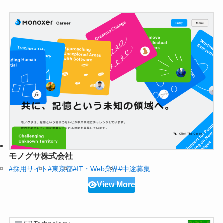
モノグサ株式会社
#採用サイト
#東京都
#IT・Web業界
#中途募集
View More