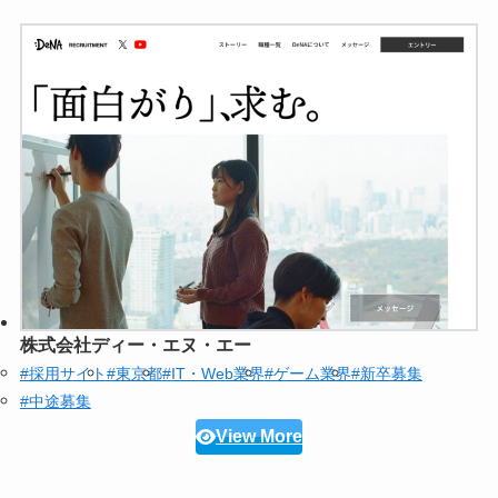
株式会社ディー・エヌ・エー
#採用サイト
#東京都
#IT・Web業界
#ゲーム業界
#新卒募集
#中途募集
View More