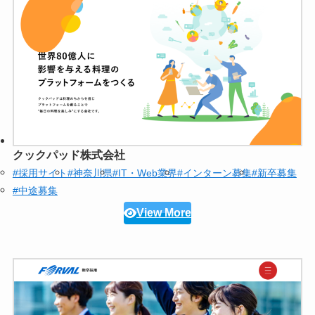
クックパッド株式会社
#採用サイト
#神奈川県
#IT・Web業界
#インターン募集
#新卒募集
#中途募集
View More