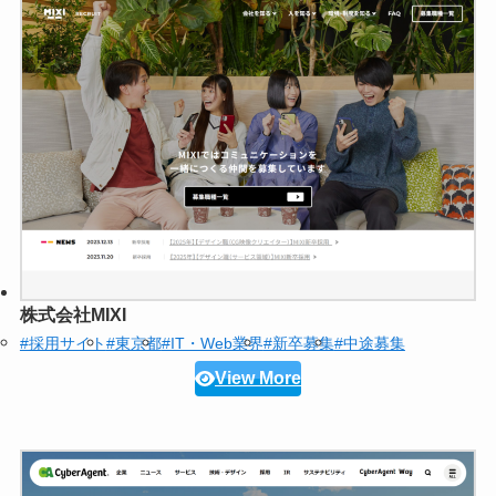
株式会社MIXI
#採用サイト
#東京都
#IT・Web業界
#新卒募集
#中途募集
View More