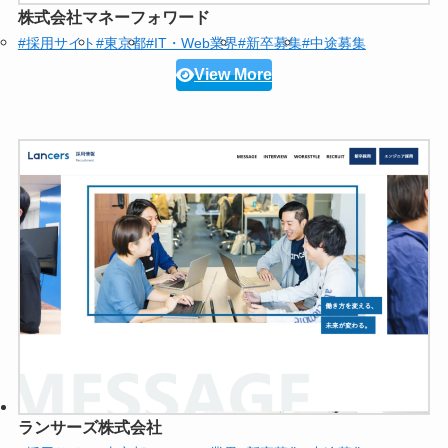
株式会社マネーフォワード
#採用サイト
#東京都
#IT・Web業界
#新卒募集
#中途募集
View More
ランサーズ株式会社