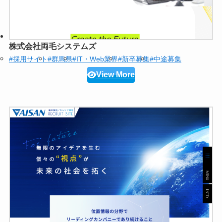
株式会社両毛システムズ
#採用サイト
#群馬県
#IT・Web業界
#新卒募集
#中途募集
View More