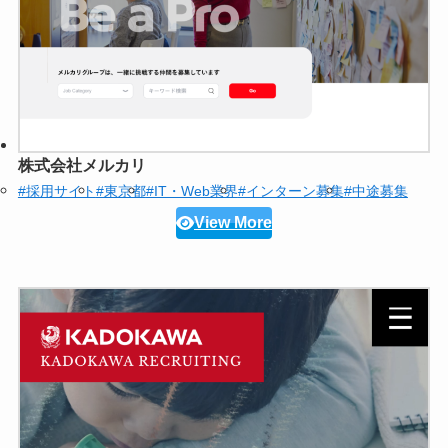
株式会社メルカリ
#採用サイト
#東京都
#IT・Web業界
#インターン募集
#中途募集
View More