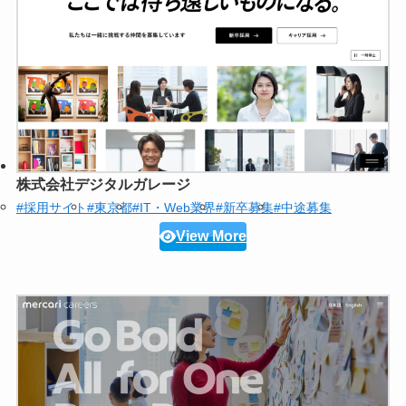
株式会社デジタルガレージ
#採用サイト
#東京都
#IT・Web業界
#新卒募集
#中途募集
View More