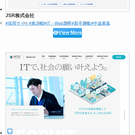
JSR株式会社
#採用サイト
#東京都
#IT・Web業界
#新卒募集
#中途募集
View More