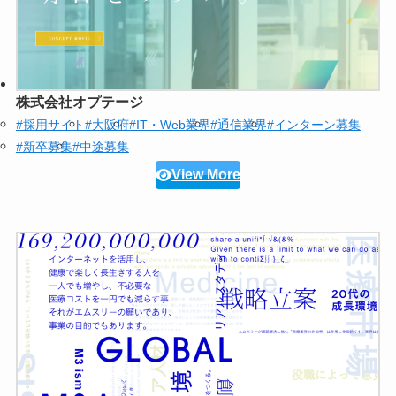
株式会社オプテージ
#採用サイト
#大阪府
#IT・Web業界
#通信業界
#インターン募集
#新卒募集
#中途募集
View More