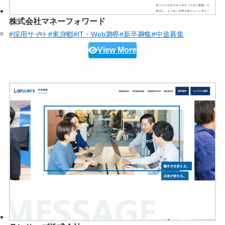
株式会社マネーフォワード
#採用サイト
#東京都
#IT・Web業界
#新卒募集
#中途募集
View More