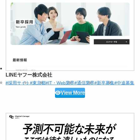
LINEヤフー株式会社
#採用サイト
#東京都
#IT・Web業界
#通信業界
#新卒募集
#中途募集
View More