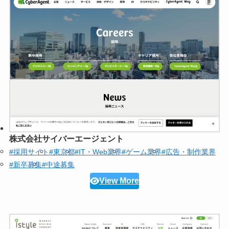
株式会社サイバーエージェント
#採用サイト
#東京都
#IT・Web業界
#ゲーム業界
#広告・制作業界
#新卒募集
#中途募集
View More