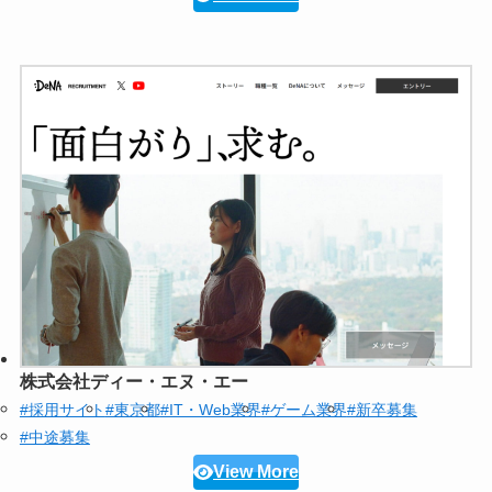
株式会社ディー・エヌ・エー
#採用サイト
#東京都
#IT・Web業界
#ゲーム業界
#新卒募集
#中途募集
View More