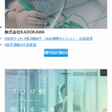
株式会社KADOKAWA
#採用サイト
#東京都
#IT・Web業界
#マスコミ・出版業界
#新卒募集
#中途募集
View More