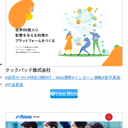
クックパッド株式会社
#採用サイト
#神奈川県
#IT・Web業界
#インターン募集
#新卒募集
#中途募集
View More