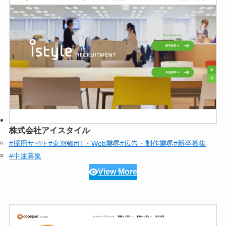
株式会社アイスタイル
#採用サイト
#東京都
#IT・Web業界
#広告・制作業界
#新卒募集
#中途募集
View More