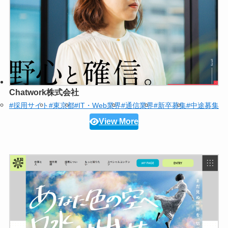
Chatwork株式会社
#採用サイト
#東京都
#IT・Web業界
#通信業界
#新卒募集
#中途募集
View More