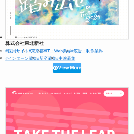
株式会社東北新社
#採用サイト
#東京都
#IT・Web業界
#広告・制作業界
#インターン募集
#新卒募集
#中途募集
View More