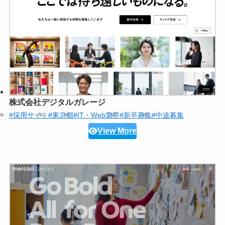
株式会社デジタルガレージ
#採用サイト
#東京都
#IT・Web業界
#新卒募集
#中途募集
View More