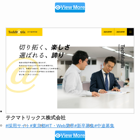
View More
テクマトリックス株式会社
#採用サイト
#東京都
#IT・Web業界
#新卒募集
#中途募集
View More