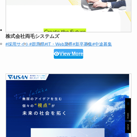
株式会社両毛システムズ
#採用サイト
#群馬県
#IT・Web業界
#新卒募集
#中途募集
View More