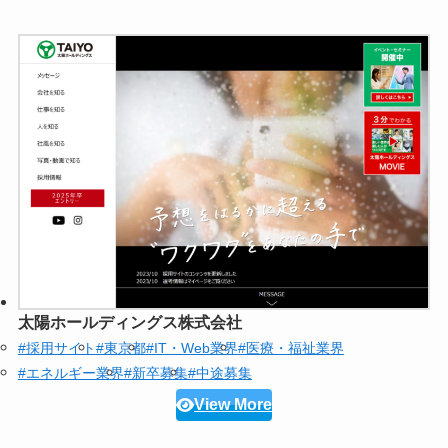
太陽ホールディングス株式会社
#採用サイト
#東京都
#IT・Web業界
#医療・福祉業界
#エネルギー業界
#新卒募集
#中途募集
View More