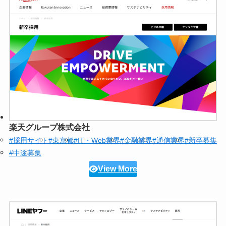
楽天グループ株式会社
#採用サイト
#東京都
#IT・Web業界
#金融業界
#通信業界
#新卒募集
#中途募集
View More