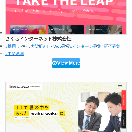
さくらインターネット株式会社
#採用サイト
#大阪府
#IT・Web業界
#インターン募集
#新卒募集
#中途募集
View More