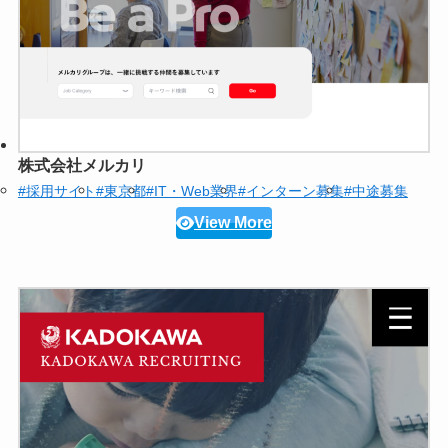
株式会社メルカリ
#採用サイト
#東京都
#IT・Web業界
#インターン募集
#中途募集
View More