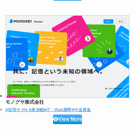
モノグサ株式会社
#採用サイト
#東京都
#IT・Web業界
#中途募集
View More