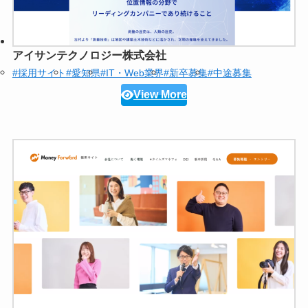
アイサンテクノロジー株式会社
#採用サイト
#愛知県
#IT・Web業界
#新卒募集
#中途募集
View More