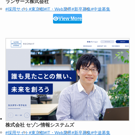
ランサーズ株式会社
#採用サイト
#東京都
#IT・Web業界
#新卒募集
#中途募集
View More
株式会社 セゾン情報システムズ
#採用サイト
#東京都
#IT・Web業界
#新卒募集
#中途募集