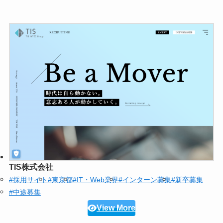
TIS株式会社
#採用サイト
#東京都
#IT・Web業界
#インターン募集
#新卒募集
#中途募集
View More