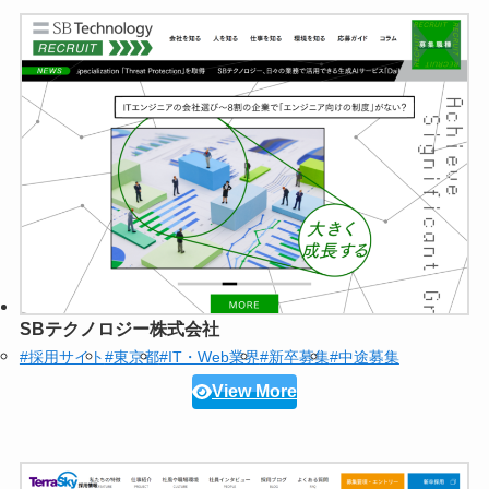
SBテクノロジー株式会社
#採用サイト
#東京都
#IT・Web業界
#新卒募集
#中途募集
View More