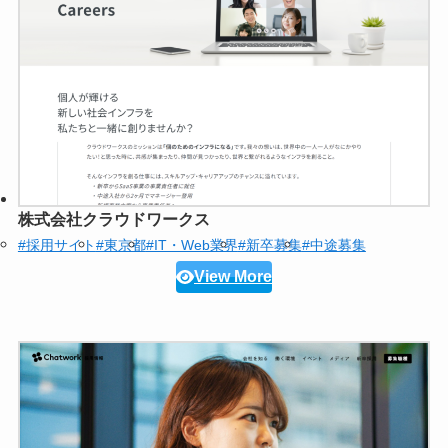
株式会社クラウドワークス
#採用サイト
#東京都
#IT・Web業界
#新卒募集
#中途募集
View More