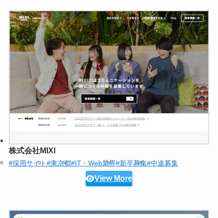
株式会社MIXI
#採用サイト
#東京都
#IT・Web業界
#新卒募集
#中途募集
View More