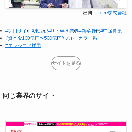
出典：
freee株式会社
#採用サイト
#東京都
#IT・Web業界
#新卒募集
#中途募集
#資本金100億円〜500億円
#ブルーカラー系
#エンジニア採用
サイトを見る
同じ業界のサイト