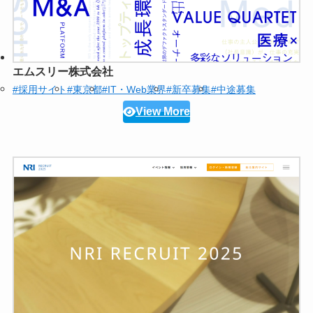
エムスリー株式会社
#採用サイト
#東京都
#IT・Web業界
#新卒募集
#中途募集
View More