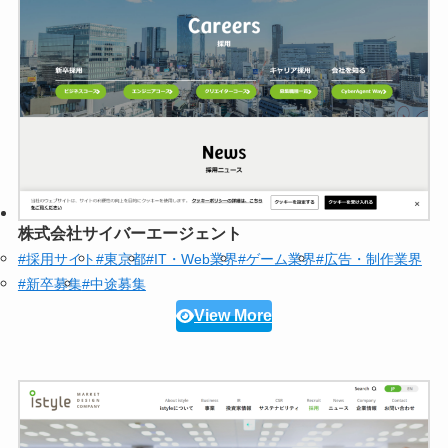
株式会社サイバーエージェント
#採用サイト
#東京都
#IT・Web業界
#ゲーム業界
#広告・制作業界
#新卒募集
#中途募集
View More