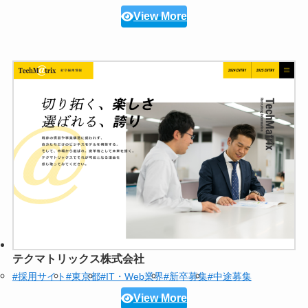
View More
テクマトリックス株式会社
#採用サイト
#東京都
#IT・Web業界
#新卒募集
#中途募集
View More