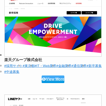
楽天グループ株式会社
#採用サイト
#東京都
#IT・Web業界
#金融業界
#通信業界
#新卒募集
#中途募集
View More