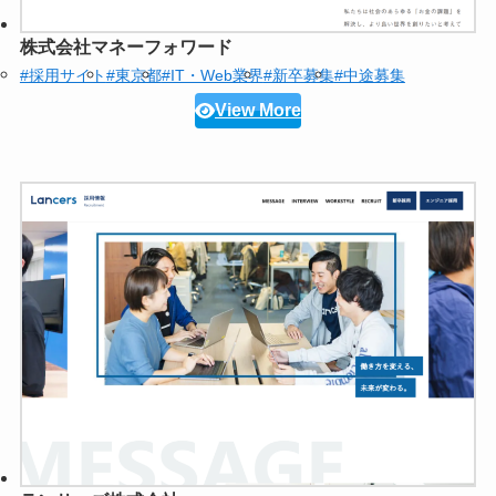
株式会社マネーフォワード
#採用サイト
#東京都
#IT・Web業界
#新卒募集
#中途募集
View More