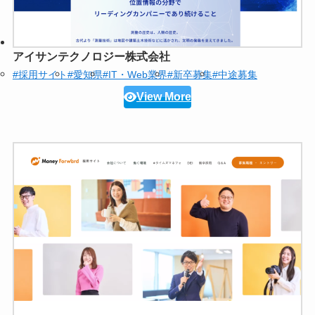
アイサンテクノロジー株式会社
#採用サイト
#愛知県
#IT・Web業界
#新卒募集
#中途募集
View More