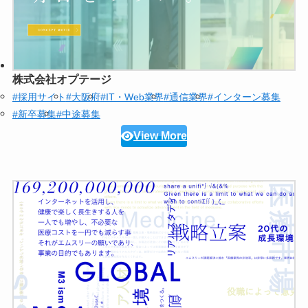
株式会社オプテージ
#採用サイト
#大阪府
#IT・Web業界
#通信業界
#インターン募集
#新卒募集
#中途募集
View More