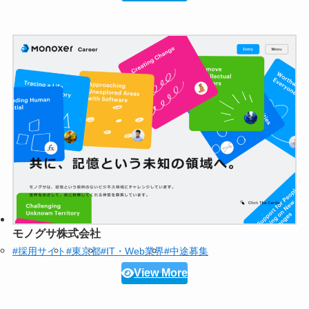
モノグサ株式会社
#採用サイト
#東京都
#IT・Web業界
#中途募集
View More