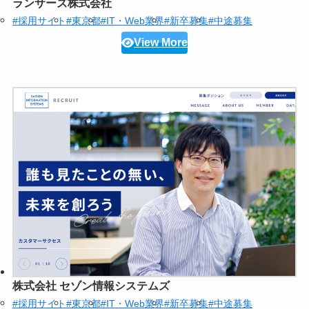
ランサーズ株式会社
#採用サイト
#東京都
#IT・Web業界
#新卒募集
#中途募集
View More
株式会社 セゾン情報システムズ
#採用サイト
#東京都
#IT・Web業界
#新卒募集
#中途募集