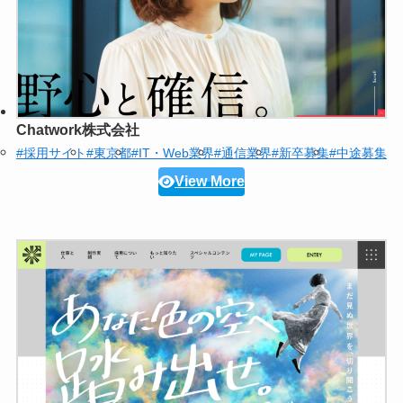
Chatwork株式会社
#採用サイト
#東京都
#IT・Web業界
#通信業界
#新卒募集
#中途募集
View More