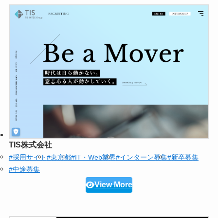
TIS株式会社
#採用サイト
#東京都
#IT・Web業界
#インターン募集
#新卒募集
#中途募集
View More