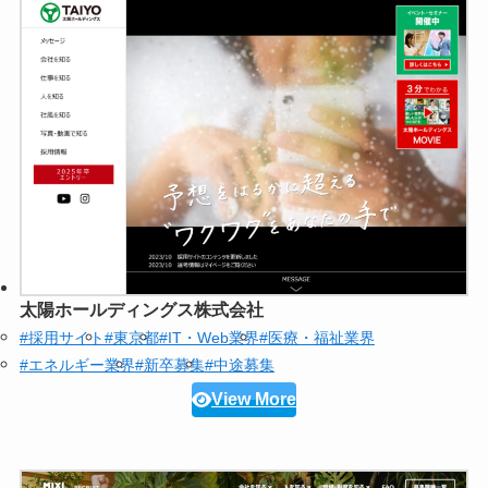
太陽ホールディングス株式会社
#採用サイト
#東京都
#IT・Web業界
#医療・福祉業界
#エネルギー業界
#新卒募集
#中途募集
View More