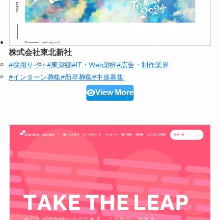
株式会社東北新社
#採用サイト
#東京都
#IT・Web業界
#広告・制作業界
#インターン募集
#新卒募集
#中途募集
View More