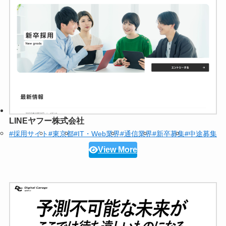
LINEヤフー株式会社
#採用サイト
#東京都
#IT・Web業界
#通信業界
#新卒募集
#中途募集
View More