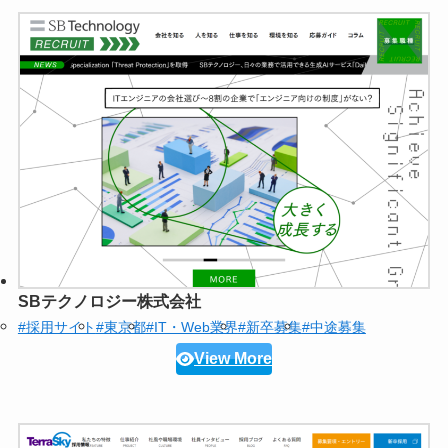
SBテクノロジー株式会社
#採用サイト
#東京都
#IT・Web業界
#新卒募集
#中途募集
View More