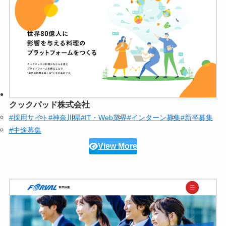
クックパッド株式会社
#採用サイト
#神奈川県
#IT・Web業界
#インターン募集
#新卒募集
#中途募集
View More