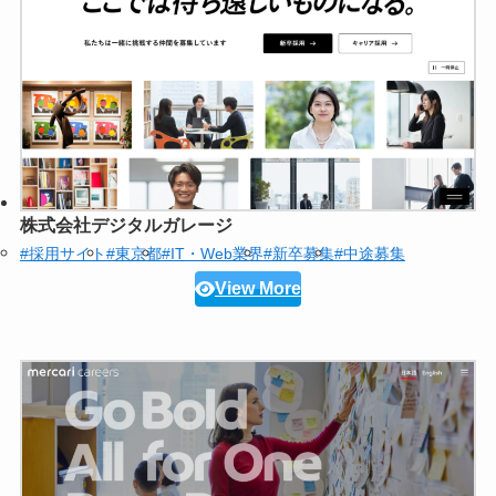
株式会社デジタルガレージ
#採用サイト
#東京都
#IT・Web業界
#新卒募集
#中途募集
View More