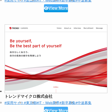
#採用サイト
#富山県
#IT・Web業界
#新卒募集
#中途募集
View More
トレンドマイクロ株式会社
#採用サイト
#東京都
#IT・Web業界
#新卒募集
#中途募集
View More