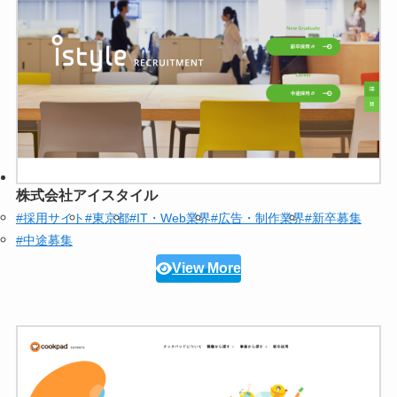
株式会社アイスタイル
#採用サイト
#東京都
#IT・Web業界
#広告・制作業界
#新卒募集
#中途募集
View More