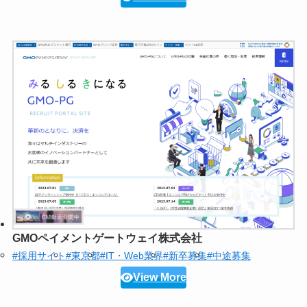
GMOペイメントゲートウェイ株式会社
#採用サイト
#東京都
#IT・Web業界
#新卒募集
#中途募集
View More