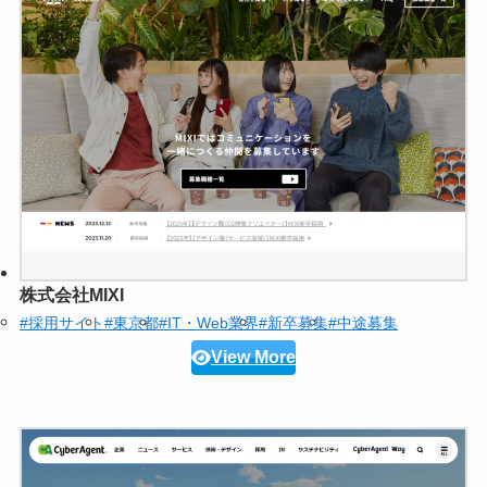
株式会社MIXI
#採用サイト
#東京都
#IT・Web業界
#新卒募集
#中途募集
View More