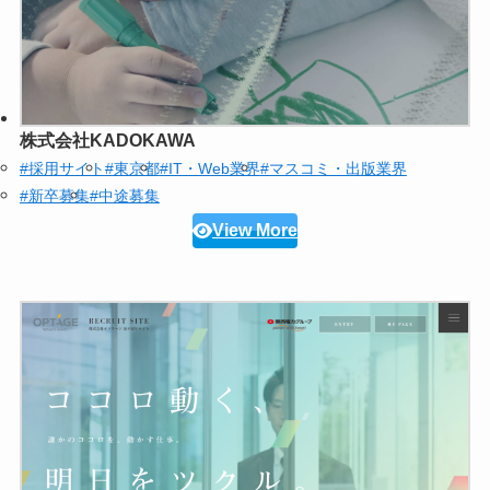
株式会社KADOKAWA
#採用サイト
#東京都
#IT・Web業界
#マスコミ・出版業界
#新卒募集
#中途募集
View More