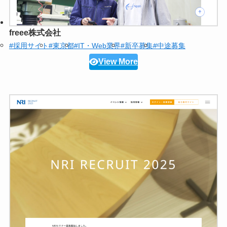
freee株式会社
#採用サイト
#東京都
#IT・Web業界
#新卒募集
#中途募集
View More