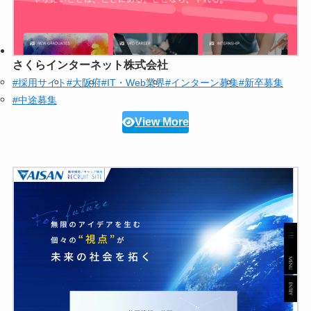
さくらインターネット株式会社
#採用サイト
#大阪府
#IT・Web業界
#インターン募集
#新卒募集
#中途募集
View More