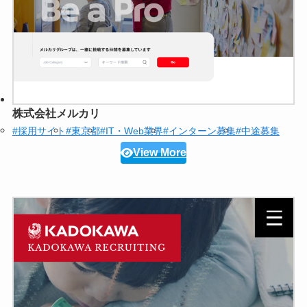
株式会社メルカリ
#採用サイト
#東京都
#IT・Web業界
#インターン募集
#中途募集
View More