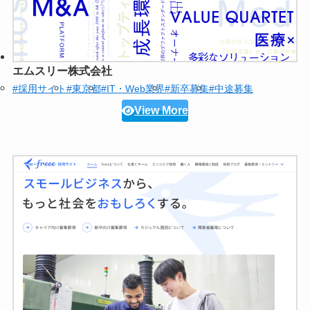
エムスリー株式会社
#採用サイト
#東京都
#IT・Web業界
#新卒募集
#中途募集
View More