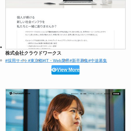
株式会社クラウドワークス
#採用サイト
#東京都
#IT・Web業界
#新卒募集
#中途募集
View More