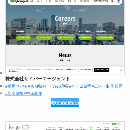
株式会社サイバーエージェント
#採用サイト
#東京都
#IT・Web業界
#ゲーム業界
#広告・制作業界
#新卒募集
#中途募集
View More