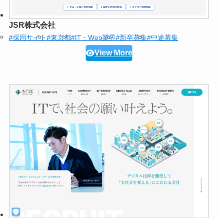
JSR株式会社
#採用サイト
#東京都
#IT・Web業界
#新卒募集
#中途募集
View More