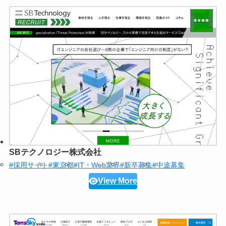
SBテクノロジー株式会社
#採用サイト
#東京都
#IT・Web業界
#新卒募集
#中途募集
View More