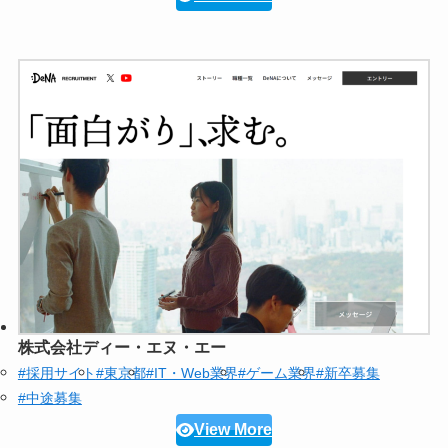
株式会社ディー・エヌ・エー
#採用サイト
#東京都
#IT・Web業界
#ゲーム業界
#新卒募集
#中途募集
View More