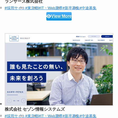
ランサーズ株式会社
#採用サイト
#東京都
#IT・Web業界
#新卒募集
#中途募集
View More
株式会社 セゾン情報システムズ
#採用サイト
#東京都
#IT・Web業界
#新卒募集
#中途募集