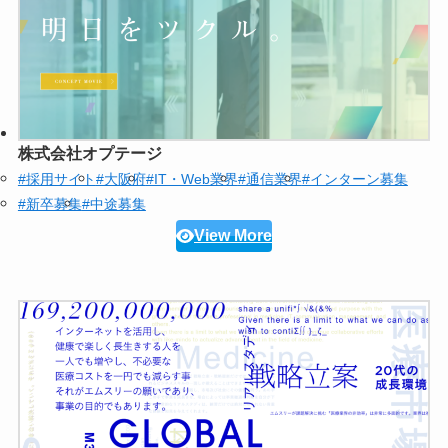
株式会社オプテージ
#採用サイト
#大阪府
#IT・Web業界
#通信業界
#インターン募集
#新卒募集
#中途募集
View More