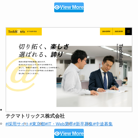
View More
テクマトリックス株式会社
#採用サイト
#東京都
#IT・Web業界
#新卒募集
#中途募集
View More