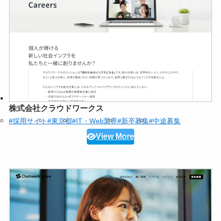
株式会社クラウドワークス
#採用サイト
#東京都
#IT・Web業界
#新卒募集
#中途募集
View More