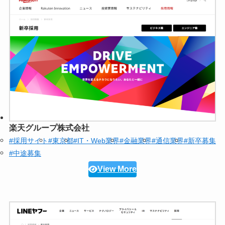
楽天グループ株式会社
#採用サイト
#東京都
#IT・Web業界
#金融業界
#通信業界
#新卒募集
#中途募集
View More