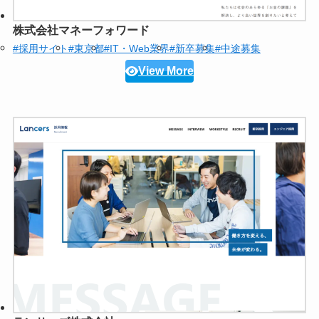
株式会社マネーフォワード
#採用サイト
#東京都
#IT・Web業界
#新卒募集
#中途募集
View More