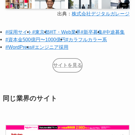
出典：
株式会社デジタルガレージ
#採用サイト
#東京都
#IT・Web業界
#新卒募集
#中途募集
#資本金500億円〜1000億円
#カラフルカラー系
#WordPress
#エンジニア採用
サイトを見る
同じ業界のサイト