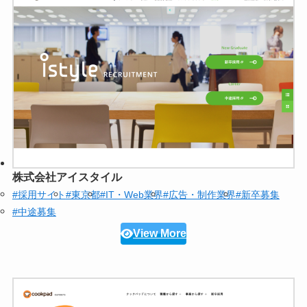
株式会社アイスタイル
#採用サイト
#東京都
#IT・Web業界
#広告・制作業界
#新卒募集
#中途募集
View More