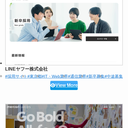
LINEヤフー株式会社
#採用サイト
#東京都
#IT・Web業界
#通信業界
#新卒募集
#中途募集
View More