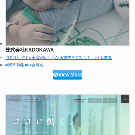
株式会社KADOKAWA
#採用サイト
#東京都
#IT・Web業界
#マスコミ・出版業界
#新卒募集
#中途募集
View More