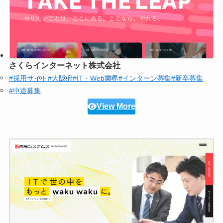
さくらインターネット株式会社
#採用サイト
#大阪府
#IT・Web業界
#インターン募集
#新卒募集
#中途募集
View More