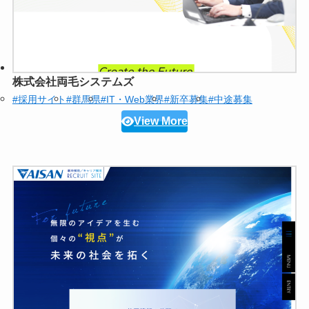
株式会社両毛システムズ
#採用サイト
#群馬県
#IT・Web業界
#新卒募集
#中途募集
View More