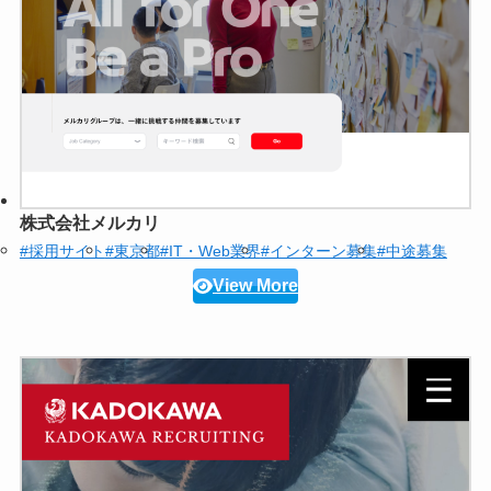
株式会社メルカリ
#採用サイト
#東京都
#IT・Web業界
#インターン募集
#中途募集
View More