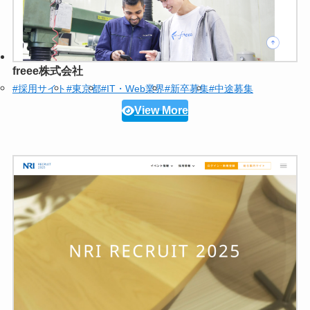
freee株式会社
#採用サイト
#東京都
#IT・Web業界
#新卒募集
#中途募集
View More