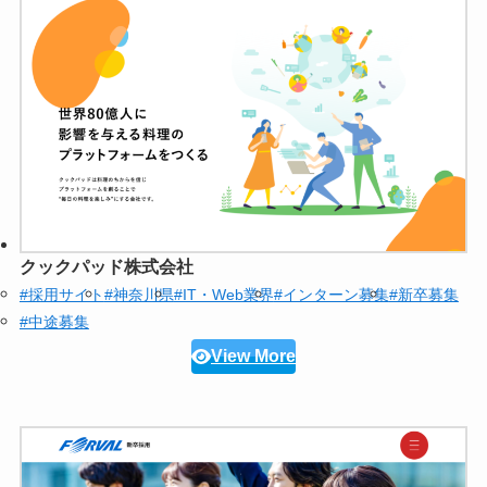
クックパッド株式会社
#採用サイト
#神奈川県
#IT・Web業界
#インターン募集
#新卒募集
#中途募集
View More