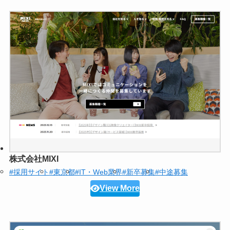
株式会社MIXI
#採用サイト
#東京都
#IT・Web業界
#新卒募集
#中途募集
View More