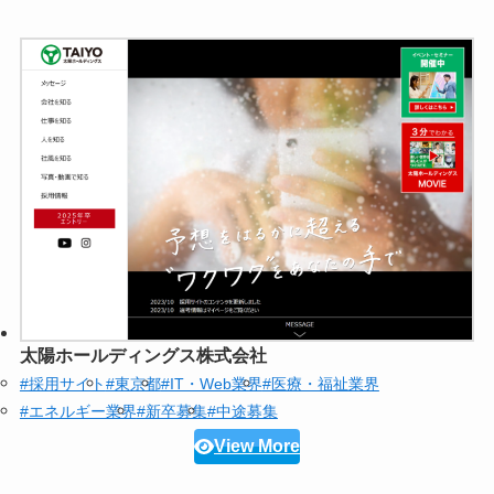
太陽ホールディングス株式会社
#採用サイト
#東京都
#IT・Web業界
#医療・福祉業界
#エネルギー業界
#新卒募集
#中途募集
View More