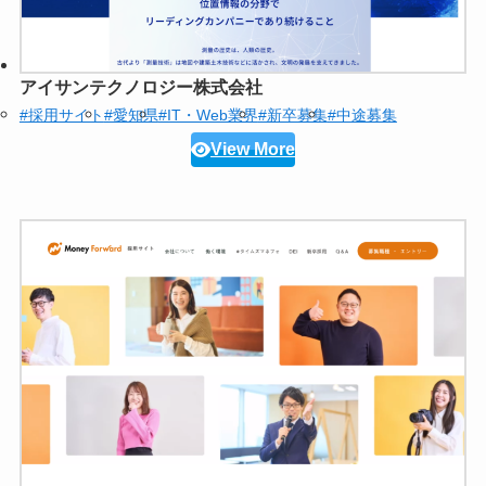
アイサンテクノロジー株式会社
#採用サイト
#愛知県
#IT・Web業界
#新卒募集
#中途募集
View More