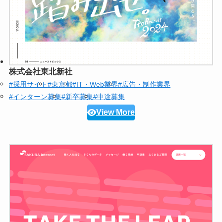
株式会社東北新社
#採用サイト
#東京都
#IT・Web業界
#広告・制作業界
#インターン募集
#新卒募集
#中途募集
View More