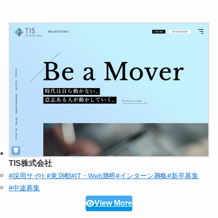
TIS株式会社
#採用サイト
#東京都
#IT・Web業界
#インターン募集
#新卒募集
#中途募集
View More