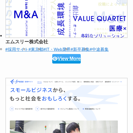
エムスリー株式会社
#採用サイト
#東京都
#IT・Web業界
#新卒募集
#中途募集
View More