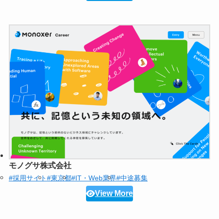
モノグサ株式会社
#採用サイト
#東京都
#IT・Web業界
#中途募集
View More