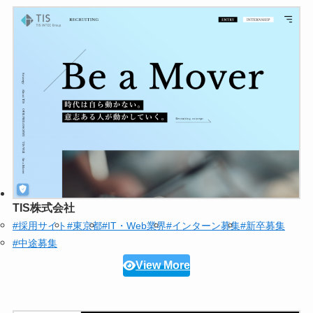
TIS株式会社
#採用サイト
#東京都
#IT・Web業界
#インターン募集
#新卒募集
#中途募集
View More