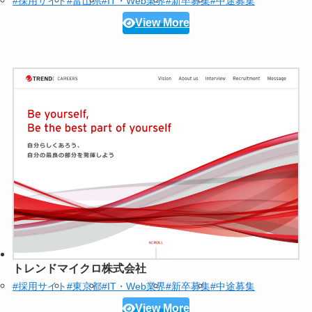
#採用サイト
#富山県
#IT・Web業界
#新卒募集
#中途募集
View More
トレンドマイクロ株式会社
#採用サイト
#東京都
#IT・Web業界
#新卒募集
#中途募集
View More