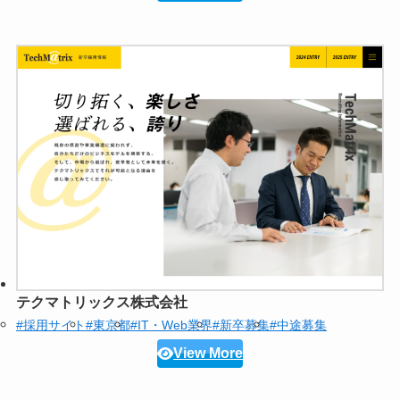
テクマトリックス株式会社
#採用サイト
#東京都
#IT・Web業界
#新卒募集
#中途募集
View More