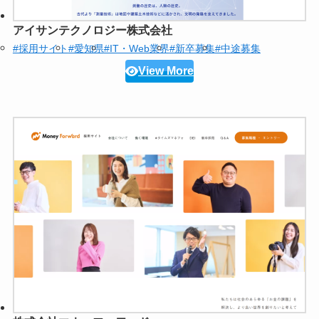
アイサンテクノロジー株式会社
#採用サイト
#愛知県
#IT・Web業界
#新卒募集
#中途募集
View More