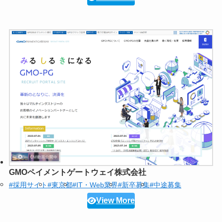
GMOペイメントゲートウェイ株式会社
#採用サイト
#東京都
#IT・Web業界
#新卒募集
#中途募集
View More