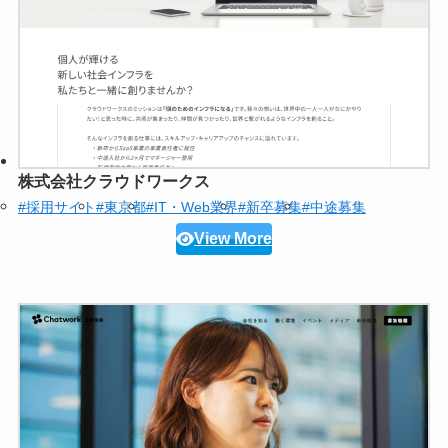
株式会社クラウドワークス
#採用サイト
#東京都
#IT・Web業界
#新卒募集
#中途募集
View More