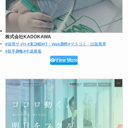
株式会社KADOKAWA
#採用サイト
#東京都
#IT・Web業界
#マスコミ・出版業界
#新卒募集
#中途募集
View More