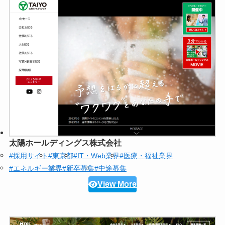
太陽ホールディングス株式会社
#採用サイト
#東京都
#IT・Web業界
#医療・福祉業界
#エネルギー業界
#新卒募集
#中途募集
View More