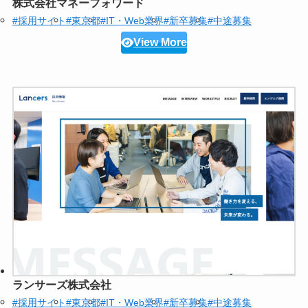
株式会社マネーフォワード
#採用サイト
#東京都
#IT・Web業界
#新卒募集
#中途募集
View More
ランサーズ株式会社
#採用サイト
#東京都
#IT・Web業界
#新卒募集
#中途募集