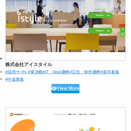
株式会社アイスタイル
#採用サイト
#東京都
#IT・Web業界
#広告・制作業界
#新卒募集
#中途募集
View More