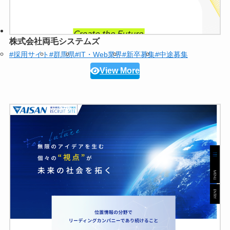
株式会社両毛システムズ
#採用サイト
#群馬県
#IT・Web業界
#新卒募集
#中途募集
View More