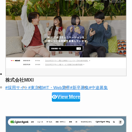
株式会社MIXI
#採用サイト
#東京都
#IT・Web業界
#新卒募集
#中途募集
View More