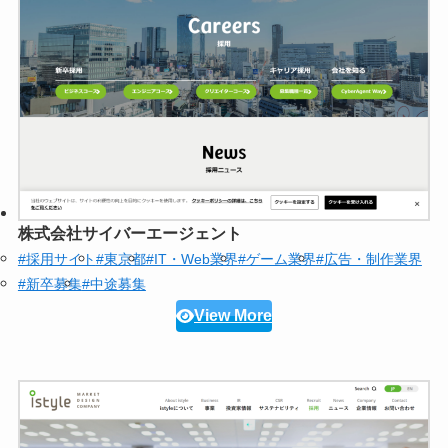
株式会社サイバーエージェント
#採用サイト
#東京都
#IT・Web業界
#ゲーム業界
#広告・制作業界
#新卒募集
#中途募集
View More