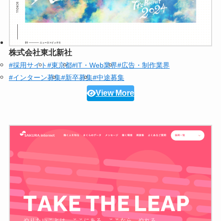
株式会社東北新社
#採用サイト
#東京都
#IT・Web業界
#広告・制作業界
#インターン募集
#新卒募集
#中途募集
View More