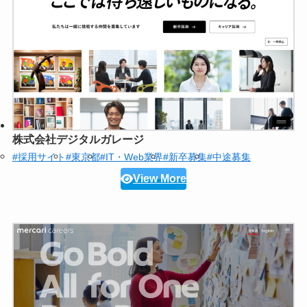
株式会社デジタルガレージ
#採用サイト
#東京都
#IT・Web業界
#新卒募集
#中途募集
View More