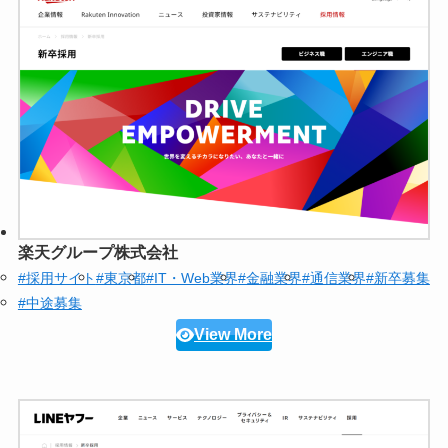
楽天グループ株式会社
#採用サイト
#東京都
#IT・Web業界
#金融業界
#通信業界
#新卒募集
#中途募集
View More