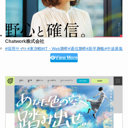
Chatwork株式会社
#採用サイト
#東京都
#IT・Web業界
#通信業界
#新卒募集
#中途募集
View More