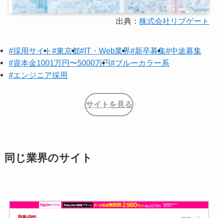
出典：
株式会社リブゲート
#採用サイト
#東京都
#IT・Web業界
#新卒募集
#中途募集
#資本金1001万円〜5000万円
#ブルーカラー系
#エンジニア採用
サイトを見る
同じ業界のサイト