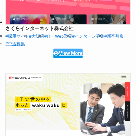
さくらインターネット株式会社
#採用サイト
#大阪府
#IT・Web業界
#インターン募集
#新卒募集
#中途募集
View More