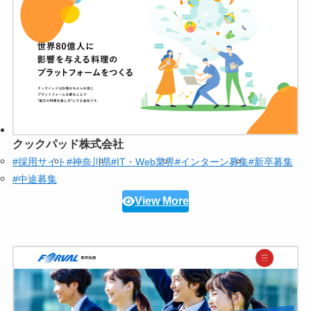
クックパッド株式会社
#採用サイト
#神奈川県
#IT・Web業界
#インターン募集
#新卒募集
#中途募集
View More