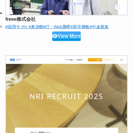
freee株式会社
#採用サイト
#東京都
#IT・Web業界
#新卒募集
#中途募集
View More