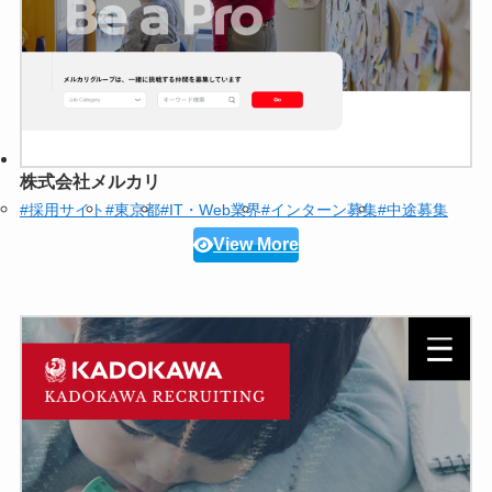
株式会社メルカリ
#採用サイト
#東京都
#IT・Web業界
#インターン募集
#中途募集
View More