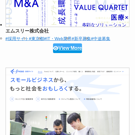
エムスリー株式会社
#採用サイト
#東京都
#IT・Web業界
#新卒募集
#中途募集
View More