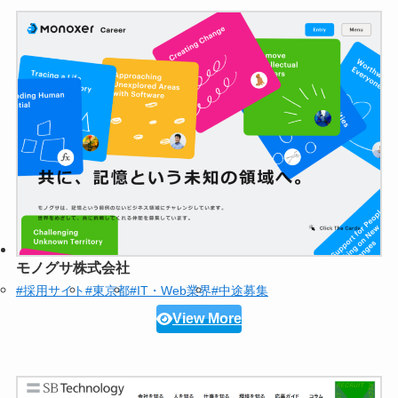
モノグサ株式会社
#採用サイト
#東京都
#IT・Web業界
#中途募集
View More