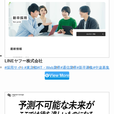
LINEヤフー株式会社
#採用サイト
#東京都
#IT・Web業界
#通信業界
#新卒募集
#中途募集
View More