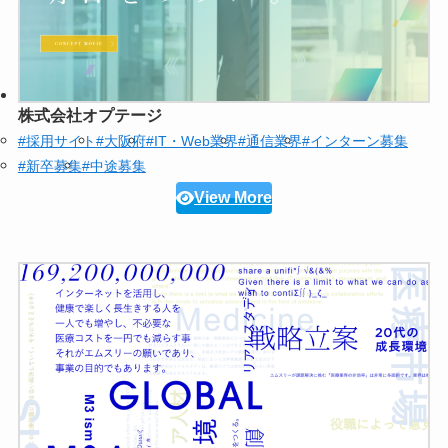
株式会社オプテージ
#採用サイト
#大阪府
#IT・Web業界
#通信業界
#インターン募集
#新卒募集
#中途募集
View More