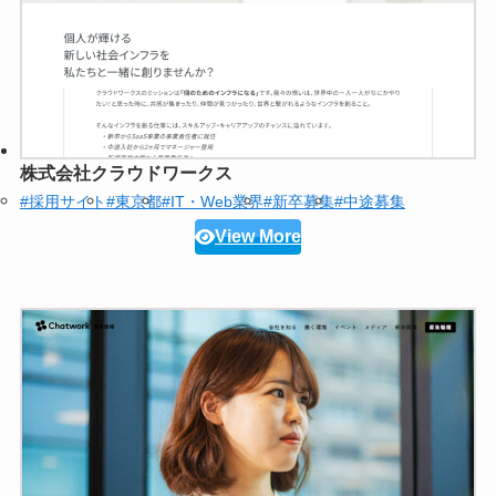
株式会社クラウドワークス
#採用サイト
#東京都
#IT・Web業界
#新卒募集
#中途募集
View More