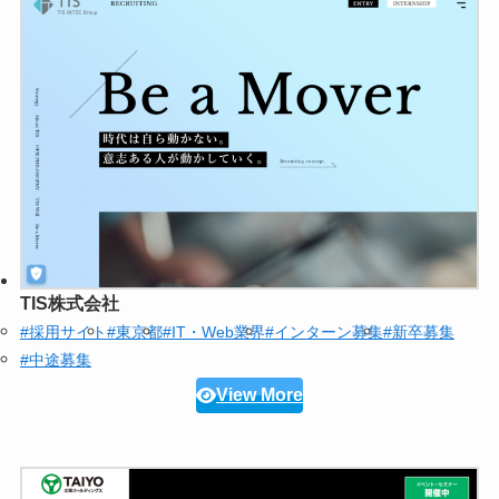
TIS株式会社
#採用サイト
#東京都
#IT・Web業界
#インターン募集
#新卒募集
#中途募集
View More