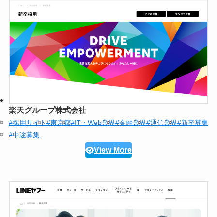
楽天グループ株式会社
#採用サイト
#東京都
#IT・Web業界
#金融業界
#通信業界
#新卒募集
#中途募集
View More