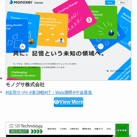
モノグサ株式会社
#採用サイト
#東京都
#IT・Web業界
#中途募集
View More