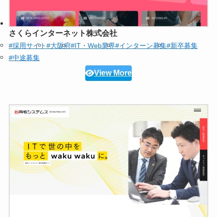
さくらインターネット株式会社
#採用サイト
#大阪府
#IT・Web業界
#インターン募集
#新卒募集
#中途募集
View More