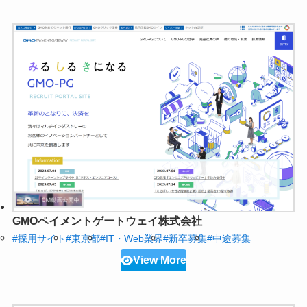
GMOペイメントゲートウェイ株式会社
#採用サイト
#東京都
#IT・Web業界
#新卒募集
#中途募集
View More