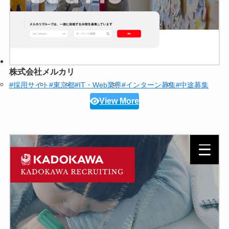
株式会社メルカリ
#採用サイト
#東京都
#IT・Web業界
#インターン募集
#中途募集
View More