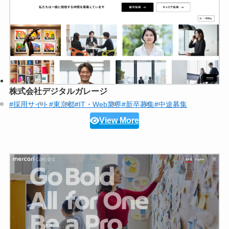
株式会社デジタルガレージ
#採用サイト
#東京都
#IT・Web業界
#新卒募集
#中途募集
View More