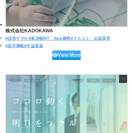
株式会社KADOKAWA
#採用サイト
#東京都
#IT・Web業界
#マスコミ・出版業界
#新卒募集
#中途募集
View More