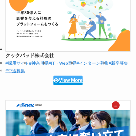
クックパッド株式会社
#採用サイト
#神奈川県
#IT・Web業界
#インターン募集
#新卒募集
#中途募集
View More