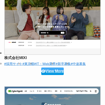
株式会社MIXI
#採用サイト
#東京都
#IT・Web業界
#新卒募集
#中途募集
View More