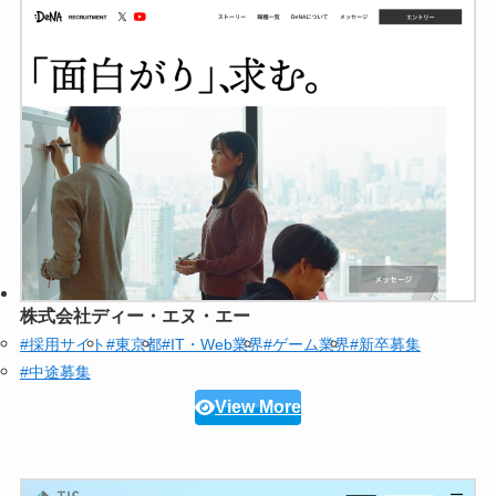
株式会社ディー・エヌ・エー
#採用サイト
#東京都
#IT・Web業界
#ゲーム業界
#新卒募集
#中途募集
View More