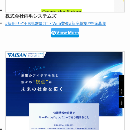
株式会社両毛システムズ
#採用サイト
#群馬県
#IT・Web業界
#新卒募集
#中途募集
View More