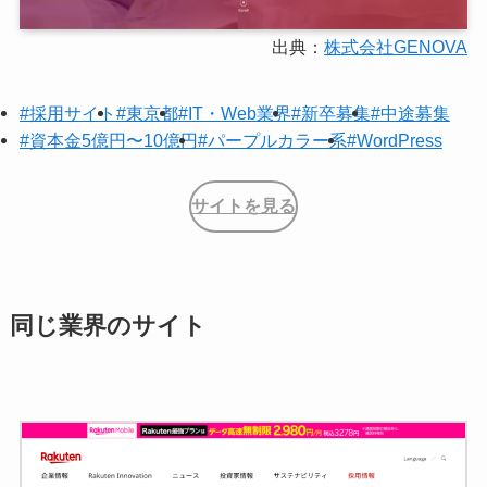
出典：
株式会社GENOVA
#採用サイト
#東京都
#IT・Web業界
#新卒募集
#中途募集
#資本金5億円〜10億円
#パープルカラー系
#WordPress
サイトを見る
同じ業界のサイト