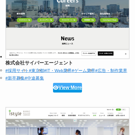
株式会社サイバーエージェント
#採用サイト
#東京都
#IT・Web業界
#ゲーム業界
#広告・制作業界
#新卒募集
#中途募集
View More