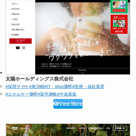
太陽ホールディングス株式会社
#採用サイト
#東京都
#IT・Web業界
#医療・福祉業界
#エネルギー業界
#新卒募集
#中途募集
View More