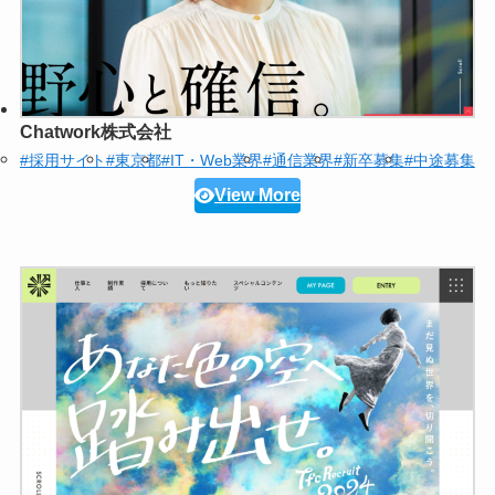
Chatwork株式会社
#採用サイト
#東京都
#IT・Web業界
#通信業界
#新卒募集
#中途募集
View More