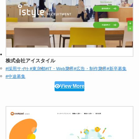
株式会社アイスタイル
#採用サイト
#東京都
#IT・Web業界
#広告・制作業界
#新卒募集
#中途募集
View More