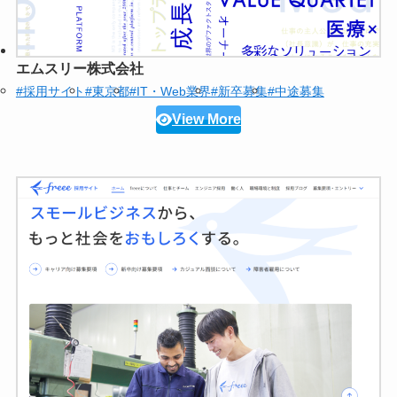
エムスリー株式会社
#採用サイト
#東京都
#IT・Web業界
#新卒募集
#中途募集
View More