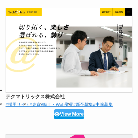
テクマトリックス株式会社
#採用サイト
#東京都
#IT・Web業界
#新卒募集
#中途募集
View More