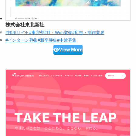
株式会社東北新社
#採用サイト
#東京都
#IT・Web業界
#広告・制作業界
#インターン募集
#新卒募集
#中途募集
View More