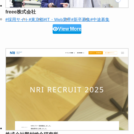
freee株式会社
#採用サイト
#東京都
#IT・Web業界
#新卒募集
#中途募集
View More