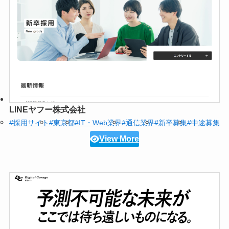
LINEヤフー株式会社
#採用サイト
#東京都
#IT・Web業界
#通信業界
#新卒募集
#中途募集
View More