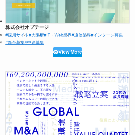
株式会社オプテージ
#採用サイト
#大阪府
#IT・Web業界
#通信業界
#インターン募集
#新卒募集
#中途募集
View More