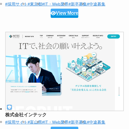
#採用サイト
#東京都
#IT・Web業界
#新卒募集
#中途募集
View More
株式会社インテック
#採用サイト
#富山県
#IT・Web業界
#新卒募集
#中途募集