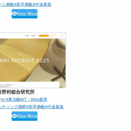
ーン募集
#新卒募集
#中途募集
View More
社野村総合研究所
イト
#東京都
#IT・Web業界
ルティング業界
#新卒募集
#中途募集
View More