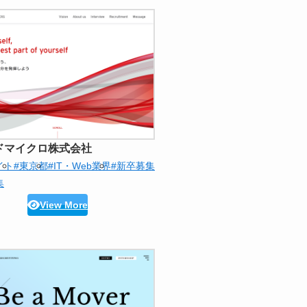
ドマイクロ株式会社
イト
#東京都
#IT・Web業界
#新卒募集
集
View More