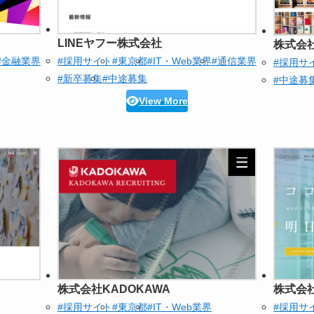
LINEヤフー株式会社
株式会
#金融業界
#採用サイト
#東京都
#IT・Web業界
#通信業界
#採用サ
#新卒募集
#中途募集
#中途募
View More
株式会社KADOKAWA
株式会
#採用サイト
#東京都
#IT・Web業界
#採用サ