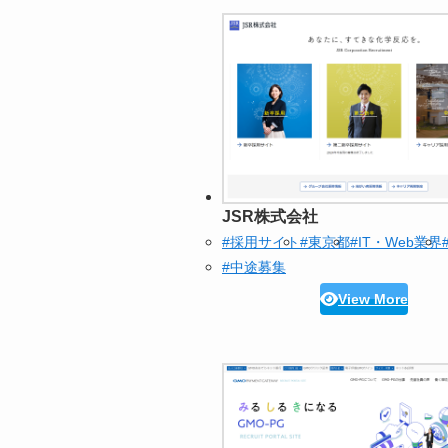
JSR株式会社
#採用サイト
#東京都
#IT・Web業界
#中途募集
View More