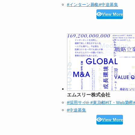
#インターン募集
#中途募集
View More
エムスリー株式会社
#採用サイト
#東京都
#IT・Web業界
#中途募集
View More