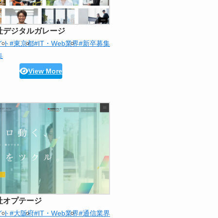
社デジタルガレージ
イト
#東京都
#IT・Web業界
#新卒募集
集
View More
社オプテージ
イト
#大阪府
#IT・Web業界
#通信業界