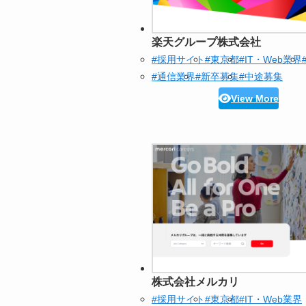
楽天グループ株式会社
#採用サイト
#東京都
#IT・Web業界
#通信業界
#新卒募集
#中途募集
View More
株式会社メルカリ
#採用サイト
#東京都
#IT・Web業界