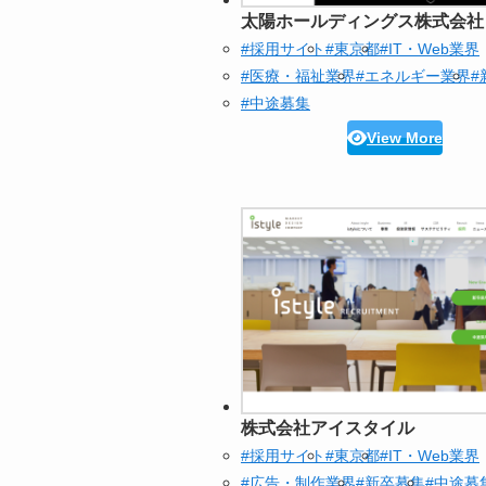
太陽ホールディングス株式会社
#採用サイト
#東京都
#IT・Web業界
#医療・福祉業界
#エネルギー業界
#
#中途募集
View More
株式会社アイスタイル
#採用サイト
#東京都
#IT・Web業界
#広告・制作業界
#新卒募集
#中途募