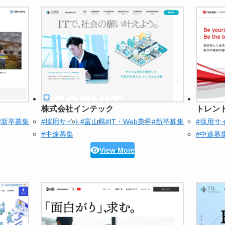
株式会社インテック
トレン
#新卒募集
#採用サイト
#富山県
#IT・Web業界
#新卒募集
#採用サ
#中途募集
#中途募
View More