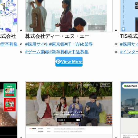
株式会社
株式会社ディー・エヌ・エー
TIS株
#新卒募集
#採用サイト
#東京都
#IT・Web業界
#採用サ
#ゲーム業界
#新卒募集
#中途募集
#インタ
View More