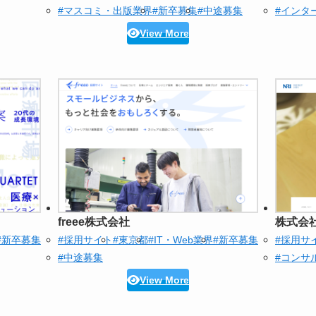
#マスコミ・出版業界
#新卒募集
#中途募集
#インタ
View More
freee株式会社
株式会
#新卒募集
#採用サイト
#東京都
#IT・Web業界
#新卒募集
#採用サ
#中途募集
#コンサ
View More