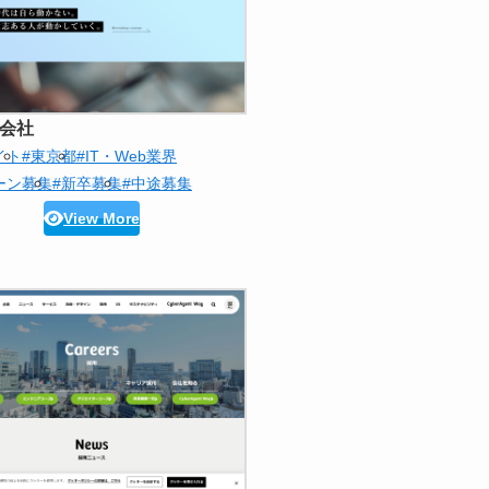
式会社
イト
#東京都
#IT・Web業界
ーン募集
#新卒募集
#中途募集
View More