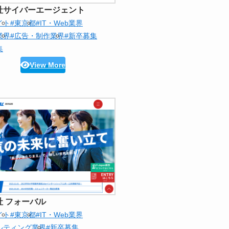
社サイバーエージェント
イト
#東京都
#IT・Web業界
業界
#広告・制作業界
#新卒募集
集
View More
社 フォーバル
イト
#東京都
#IT・Web業界
ルティング業界
#新卒募集