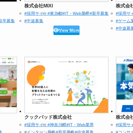
株式会社MIXI
株式会
#採用サイト
#東京都
#IT・Web業界
#新卒募集
#採用サ
新卒募集
#中途募集
#ゲーム
#中途募
View More
クックパッド株式会社
株式会
#採用サイト
#神奈川県
#IT・Web業界
#採用サ
集
#インターン募集
#新卒募集
#中途募集
#コンサ