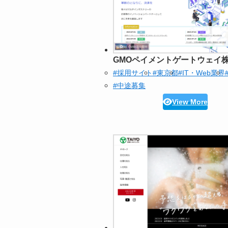
GMOペイメントゲートウェイ
#採用サイト
#東京都
#IT・Web業界
#中途募集
View More