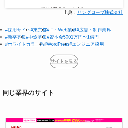
出典：
サングローブ株式会社
#採用サイト
#東京都
#IT・Web業界
#広告・制作業界
#新卒募集
#中途募集
#資本金5001万円〜1億円
#ホワイトカラー系
#WordPress
#エンジニア採用
サイトを見る
同じ業界のサイト