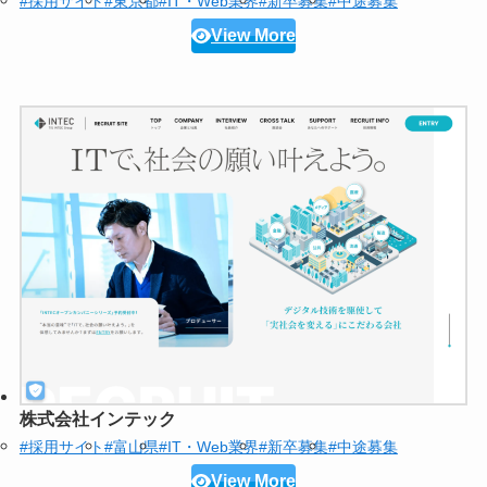
#採用サイト
#東京都
#IT・Web業界
#新卒募集
#中途募集
View More
株式会社インテック
#採用サイト
#富山県
#IT・Web業界
#新卒募集
#中途募集
View More