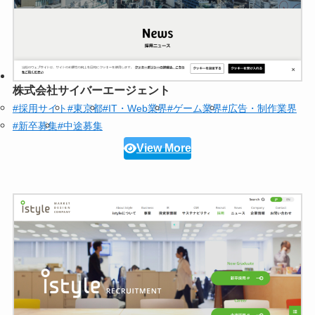
株式会社サイバーエージェント
#採用サイト
#東京都
#IT・Web業界
#ゲーム業界
#広告・制作業界
#新卒募集
#中途募集
View More