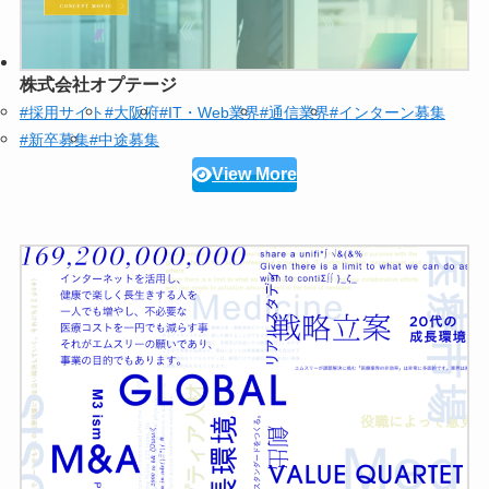
株式会社オプテージ
#採用サイト
#大阪府
#IT・Web業界
#通信業界
#インターン募集
#新卒募集
#中途募集
View More