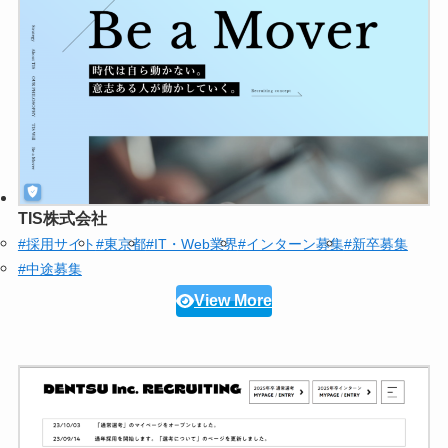
TIS株式会社
#採用サイト
#東京都
#IT・Web業界
#インターン募集
#新卒募集
#中途募集
View More