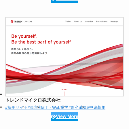
トレンドマイクロ株式会社
#採用サイト
#東京都
#IT・Web業界
#新卒募集
#中途募集
View More