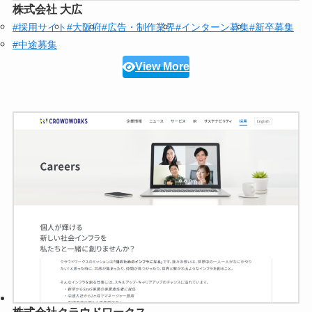
株式会社 大広
#採用サイト
#大阪府
#広告・制作業界
#インターン募集
#新卒募集
#中途募集
View More