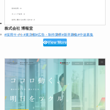
株式会社 博報堂
#採用サイト
#東京都
#広告・制作業界
#新卒募集
#中途募集
View More