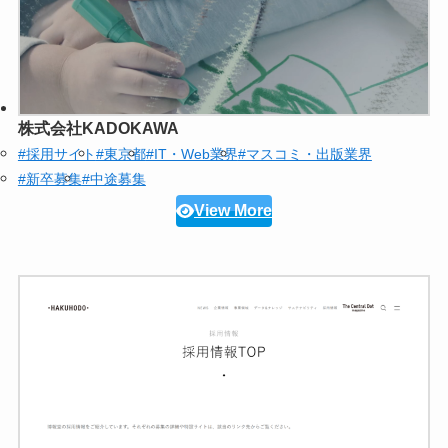
株式会社KADOKAWA
#採用サイト
#東京都
#IT・Web業界
#マスコミ・出版業界
#新卒募集
#中途募集
View More