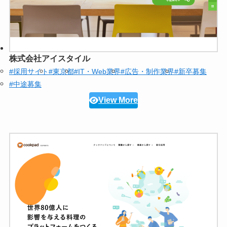
株式会社アイスタイル
#採用サイト
#東京都
#IT・Web業界
#広告・制作業界
#新卒募集
#中途募集
View More