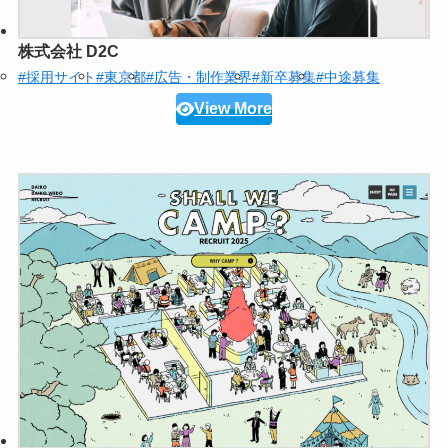
株式会社 D2C
#採用サイト
#東京都
#広告・制作業界
#新卒募集
#中途募集
View More