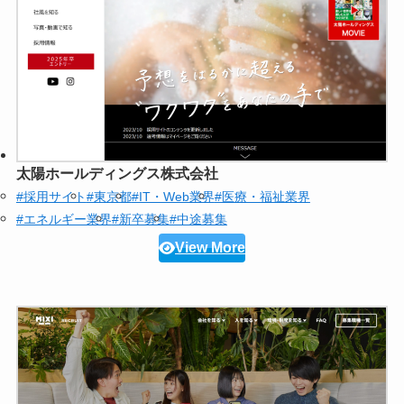
太陽ホールディングス株式会社
#採用サイト
#東京都
#IT・Web業界
#医療・福祉業界
#エネルギー業界
#新卒募集
#中途募集
View More