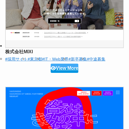
株式会社MIXI
#採用サイト
#東京都
#IT・Web業界
#新卒募集
#中途募集
View More