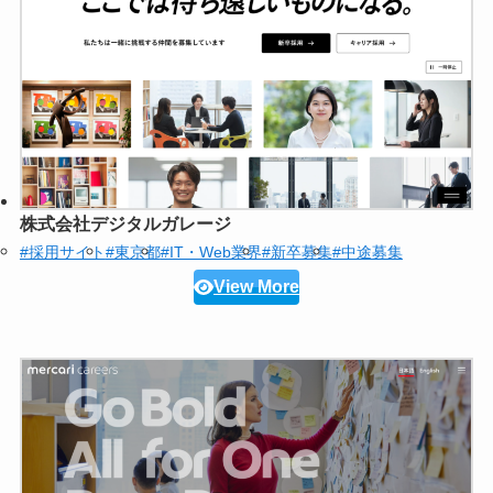
株式会社デジタルガレージ
#採用サイト
#東京都
#IT・Web業界
#新卒募集
#中途募集
View More