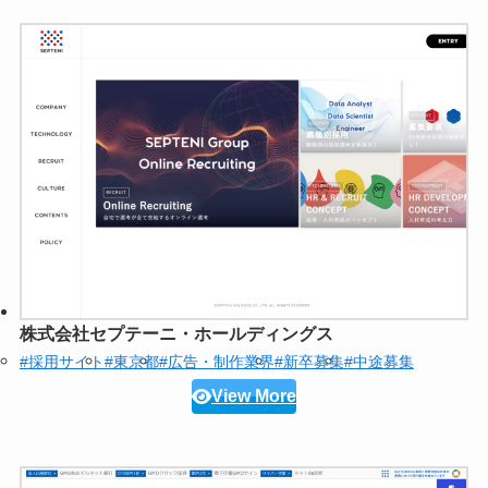
株式会社セプテーニ・ホールディングス
#採用サイト
#東京都
#広告・制作業界
#新卒募集
#中途募集
View More