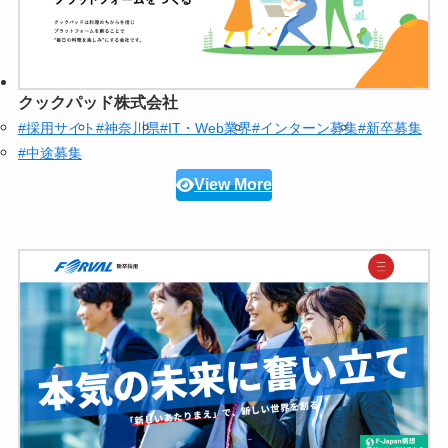
クックパッド株式会社
#採用サイト
#神奈川県
#IT・Web業界
#インターン募集
#新卒募集
#中途募集
View More