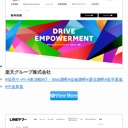
楽天グループ株式会社
#採用サイト
#東京都
#IT・Web業界
#金融業界
#通信業界
#新卒募集
#中途募集
View More