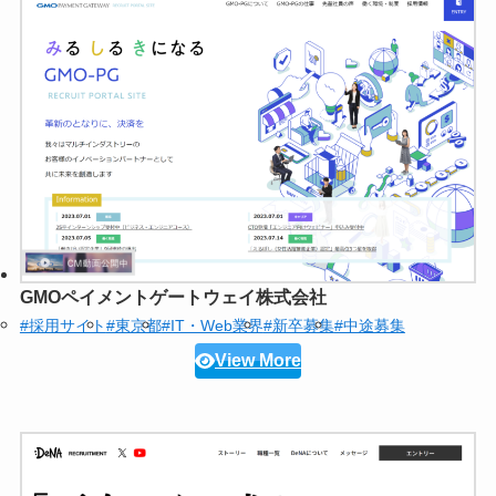
GMOペイメントゲートウェイ株式会社
#採用サイト
#東京都
#IT・Web業界
#新卒募集
#中途募集
View More