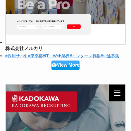
株式会社メルカリ
#採用サイト
#東京都
#IT・Web業界
#インターン募集
#中途募集
View More