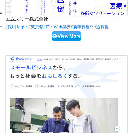
エムスリー株式会社
#採用サイト
#東京都
#IT・Web業界
#新卒募集
#中途募集
View More