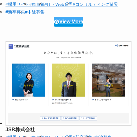
#採用サイト
#東京都
#IT・Web業界
#コンサルティング業界
#新卒募集
#中途募集
View More
JSR株式会社