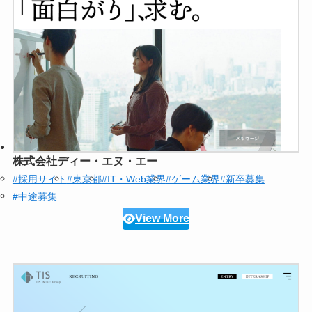
株式会社ディー・エヌ・エー
#採用サイト
#東京都
#IT・Web業界
#ゲーム業界
#新卒募集
#中途募集
View More