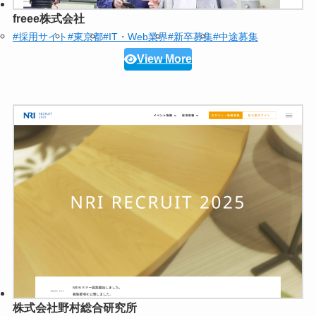
freee株式会社
#採用サイト
#東京都
#IT・Web業界
#新卒募集
#中途募集
View More
株式会社野村総合研究所