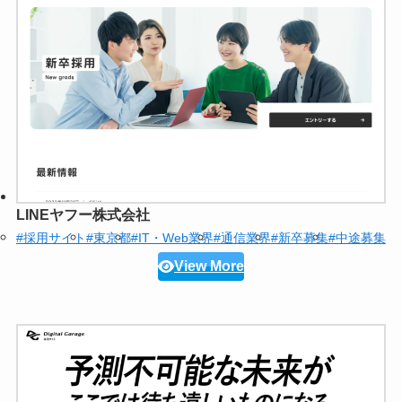
LINEヤフー株式会社
#採用サイト
#東京都
#IT・Web業界
#通信業界
#新卒募集
#中途募集
View More