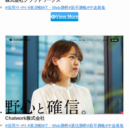
株式会社クラウドワークス
#採用サイト
#東京都
#IT・Web業界
#新卒募集
#中途募集
View More
Chatwork株式会社
#採用サイト
#東京都
#IT・Web業界
#通信業界
#新卒募集
#中途募集