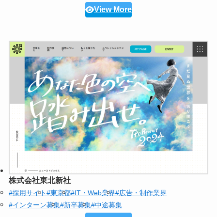
View More
株式会社東北新社
#採用サイト
#東京都
#IT・Web業界
#広告・制作業界
#インターン募集
#新卒募集
#中途募集