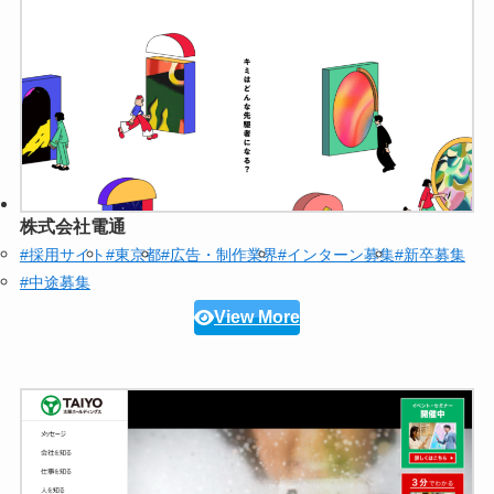
株式会社電通
#採用サイト
#東京都
#広告・制作業界
#インターン募集
#新卒募集
#中途募集
View More