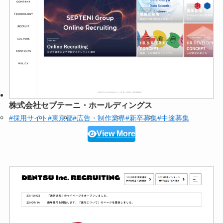
株式会社セプテーニ・ホールディングス
#採用サイト
#東京都
#広告・制作業界
#新卒募集
#中途募集
View More