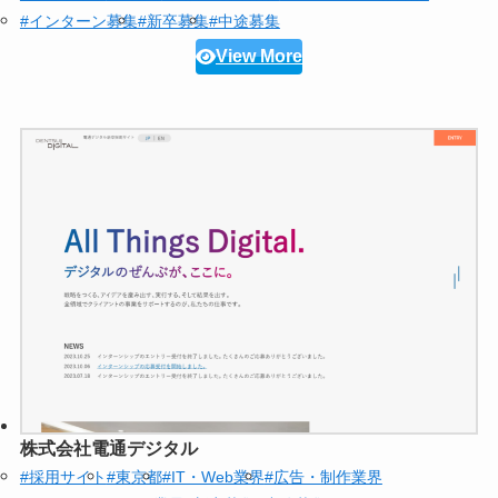
#インターン募集
#新卒募集
#中途募集
View More
株式会社電通デジタル
#採用サイト
#東京都
#IT・Web業界
#広告・制作業界