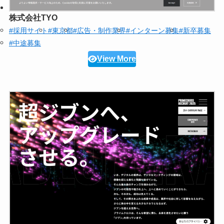
株式会社TYO
#採用サイト
#東京都
#広告・制作業界
#インターン募集
#新卒募集
#中途募集
View More