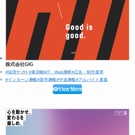
株式会社GIG
#採用サイト
#東京都
#IT・Web業界
#広告・制作業界
#インターン募集
#新卒募集
#中途募集
#アルバイト募集
View More