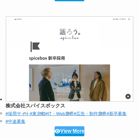
株式会社スパイスボックス
#採用サイト
#東京都
#IT・Web業界
#広告・制作業界
#新卒募集
#中途募集
View More