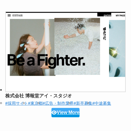
株式会社 博報堂アイ・スタジオ
#採用サイト
#東京都
#広告・制作業界
#新卒募集
#中途募集
View More