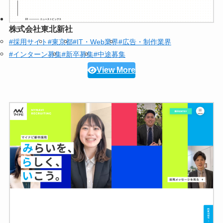
株式会社東北新社
#採用サイト
#東京都
#IT・Web業界
#広告・制作業界
#インターン募集
#新卒募集
#中途募集
View More