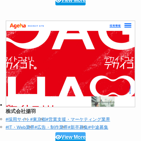
View More
株式会社揚羽
#採用サイト
#東京都
#営業支援・マーケティング業界
#IT・Web業界
#広告・制作業界
#新卒募集
#中途募集
View More