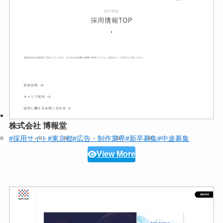
株式会社 博報堂
#採用サイト
#東京都
#広告・制作業界
#新卒募集
#中途募集
View More