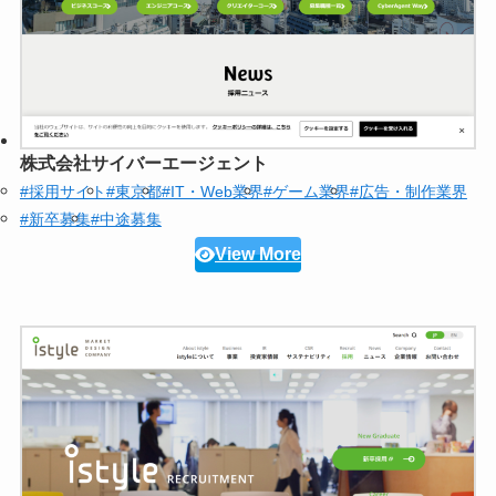
株式会社サイバーエージェント
#採用サイト
#東京都
#IT・Web業界
#ゲーム業界
#広告・制作業界
#新卒募集
#中途募集
View More