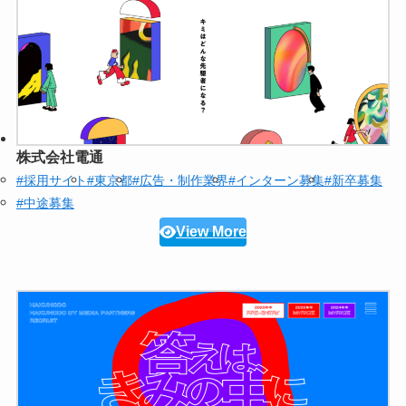
株式会社電通
#採用サイト
#東京都
#広告・制作業界
#インターン募集
#新卒募集
#中途募集
View More