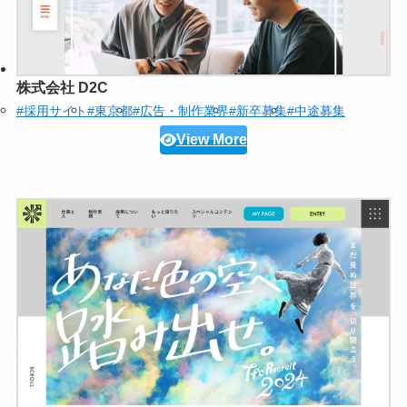
株式会社 D2C
#採用サイト
#東京都
#広告・制作業界
#新卒募集
#中途募集
View More