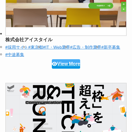
株式会社アイスタイル
#採用サイト
#東京都
#IT・Web業界
#広告・制作業界
#新卒募集
#中途募集
View More