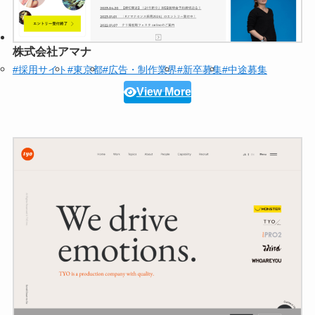
株式会社アマナ
#採用サイト
#東京都
#広告・制作業界
#新卒募集
#中途募集
View More