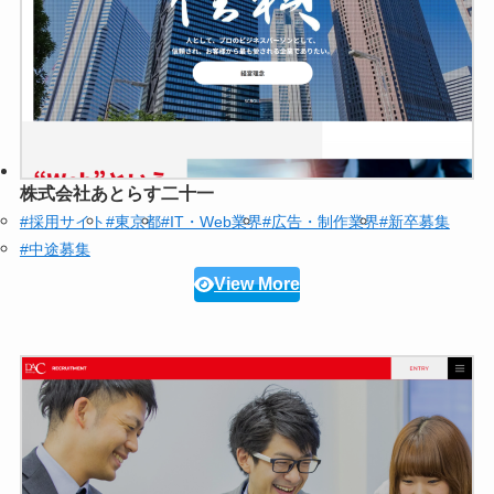
株式会社あとらす二十一
#採用サイト
#東京都
#IT・Web業界
#広告・制作業界
#新卒募集
#中途募集
View More