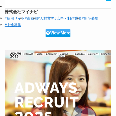
株式会社マイナビ
#採用サイト
#東京都
#人材業界
#広告・制作業界
#新卒募集
#中途募集
View More