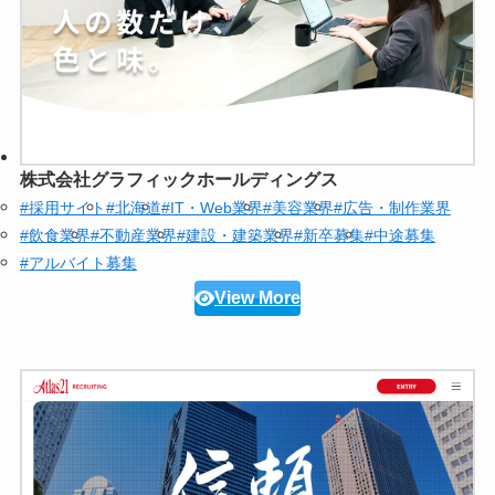
株式会社グラフィックホールディングス
#採用サイト
#北海道
#IT・Web業界
#美容業界
#広告・制作業界
#飲食業界
#不動産業界
#建設・建築業界
#新卒募集
#中途募集
#アルバイト募集
View More