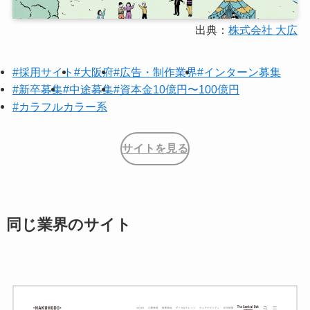
出典：
株式会社 大広
#採用サイト
#大阪府
#広告・制作業界
#インターン募集
#新卒募集
#中途募集
#資本金10億円〜100億円
#カラフルカラー系
サイトを見る
同じ業界のサイト