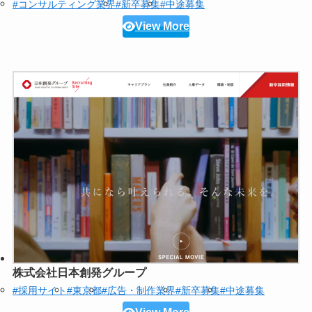
#コンサルティング業界
#新卒募集
#中途募集
View More
株式会社日本創発グループ
#採用サイト
#東京都
#広告・制作業界
#新卒募集
#中途募集