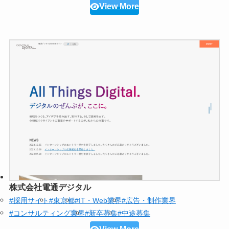
View More
株式会社電通デジタル
#採用サイト
#東京都
#IT・Web業界
#広告・制作業界
#コンサルティング業界
#新卒募集
#中途募集