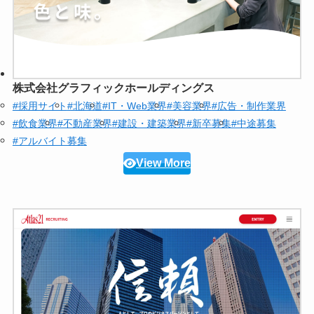
株式会社グラフィックホールディングス
#採用サイト
#北海道
#IT・Web業界
#美容業界
#広告・制作業界
#飲食業界
#不動産業界
#建設・建築業界
#新卒募集
#中途募集
#アルバイト募集
View More