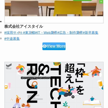
株式会社アイスタイル
#採用サイト
#東京都
#IT・Web業界
#広告・制作業界
#新卒募集
#中途募集
View More