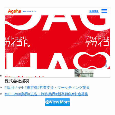
株式会社揚羽
#採用サイト
#東京都
#営業支援・マーケティング業界
#IT・Web業界
#広告・制作業界
#新卒募集
#中途募集
View More