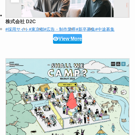
株式会社 D2C
#採用サイト
#東京都
#広告・制作業界
#新卒募集
#中途募集
View More