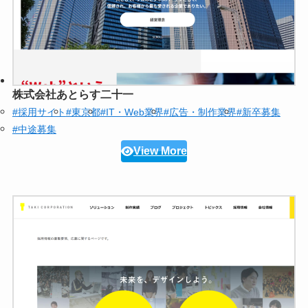
株式会社あとらす二十一
#採用サイト
#東京都
#IT・Web業界
#広告・制作業界
#新卒募集
#中途募集
View More