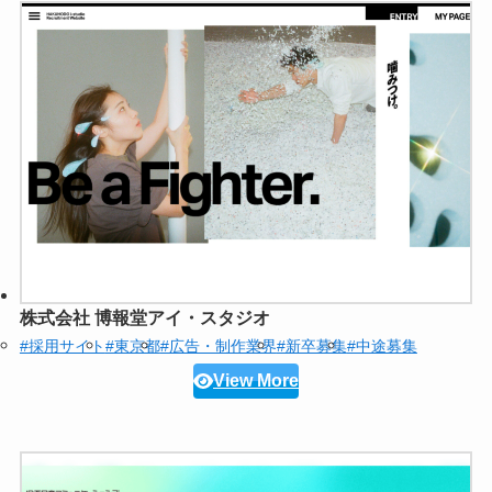
株式会社 博報堂アイ・スタジオ
#採用サイト
#東京都
#広告・制作業界
#新卒募集
#中途募集
View More