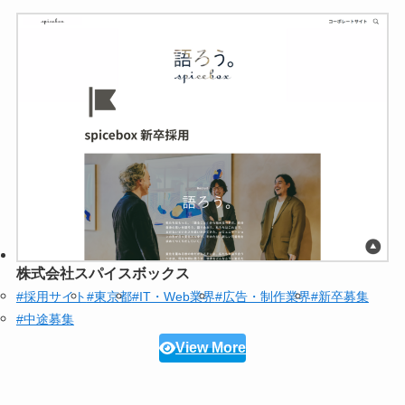
株式会社スパイスボックス
#採用サイト
#東京都
#IT・Web業界
#広告・制作業界
#新卒募集
#中途募集
View More