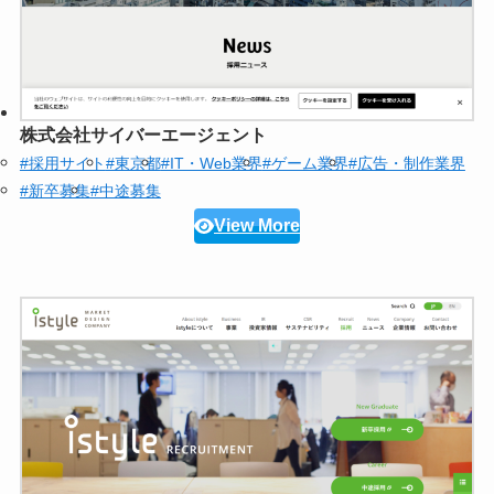
株式会社サイバーエージェント
#採用サイト
#東京都
#IT・Web業界
#ゲーム業界
#広告・制作業界
#新卒募集
#中途募集
View More