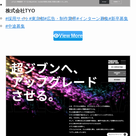
株式会社TYO
#採用サイト
#東京都
#広告・制作業界
#インターン募集
#新卒募集
#中途募集
View More