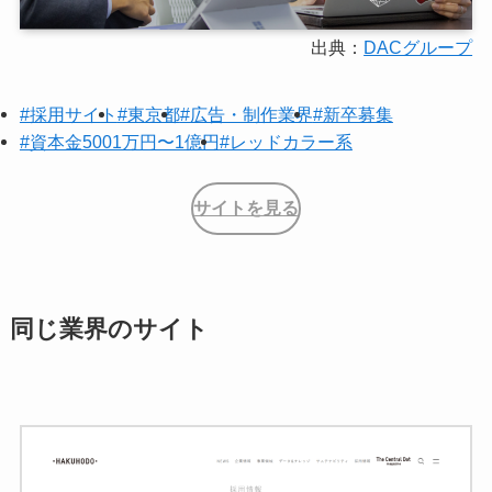
出典：
DACグループ
#採用サイト
#東京都
#広告・制作業界
#新卒募集
#資本金5001万円〜1億円
#レッドカラー系
サイトを見る
同じ業界のサイト