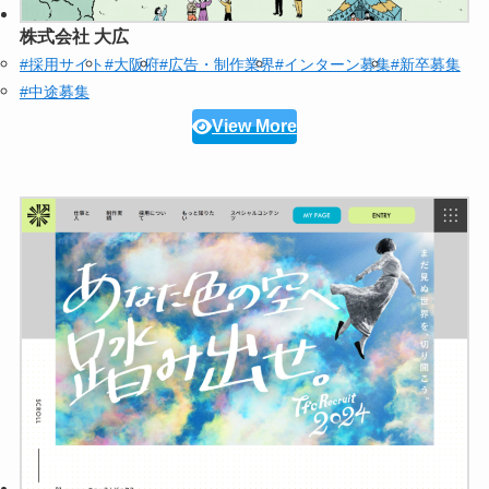
株式会社 大広
#採用サイト
#大阪府
#広告・制作業界
#インターン募集
#新卒募集
#中途募集
View More