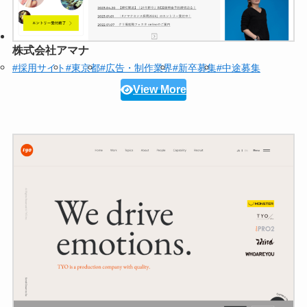
株式会社アマナ
#採用サイト
#東京都
#広告・制作業界
#新卒募集
#中途募集
View More