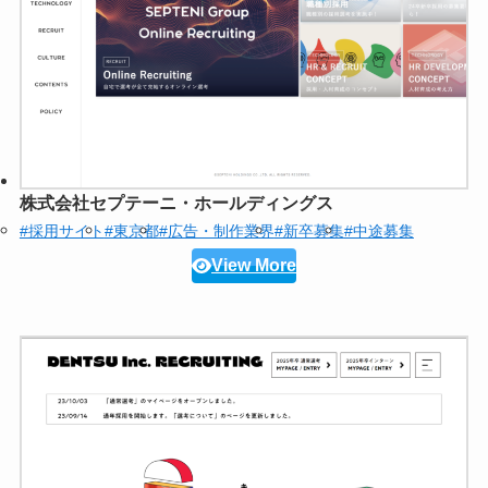
株式会社セプテーニ・ホールディングス
#採用サイト
#東京都
#広告・制作業界
#新卒募集
#中途募集
View More