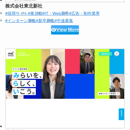
株式会社東北新社
#採用サイト
#東京都
#IT・Web業界
#広告・制作業界
#インターン募集
#新卒募集
#中途募集
View More