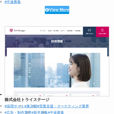
#中途募集
View More
株式会社トライステージ
#採用サイト
#東京都
#営業支援・マーケティング業界
#広告・制作業界
#新卒募集
#中途募集