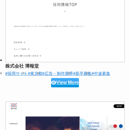
株式会社 博報堂
#採用サイト
#東京都
#広告・制作業界
#新卒募集
#中途募集
View More