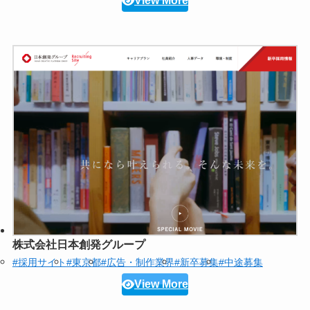
View More
株式会社日本創発グループ
#採用サイト
#東京都
#広告・制作業界
#新卒募集
#中途募集
View More