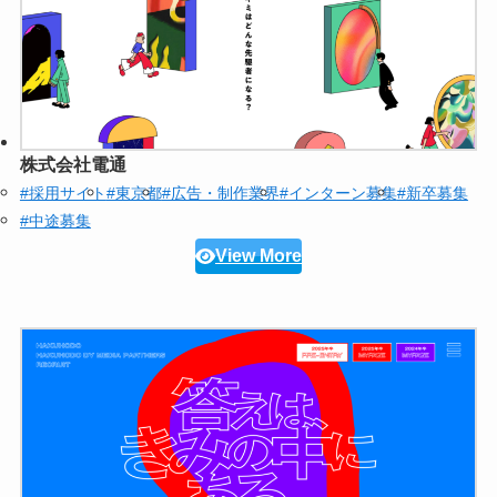
株式会社電通
#採用サイト
#東京都
#広告・制作業界
#インターン募集
#新卒募集
#中途募集
View More