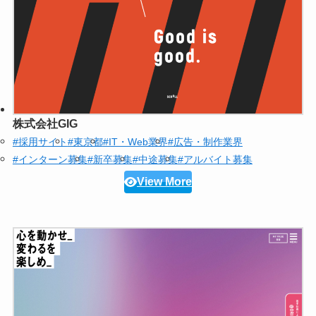
株式会社GIG
#採用サイト
#東京都
#IT・Web業界
#広告・制作業界
#インターン募集
#新卒募集
#中途募集
#アルバイト募集
View More