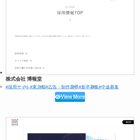
株式会社 博報堂
#採用サイト
#東京都
#広告・制作業界
#新卒募集
#中途募集
View More