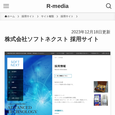
R-media
ホーム
採用サイト
サイト種類
採用サイト
2023年12月18日更新
株式会社ソフトネクスト 採用サイト