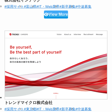
株式会社インテック
#採用サイト
#富山県
#IT・Web業界
#新卒募集
#中途募集
View More
トレンドマイクロ株式会社
#採用サイト
#東京都
#IT・Web業界
#新卒募集
#中途募集