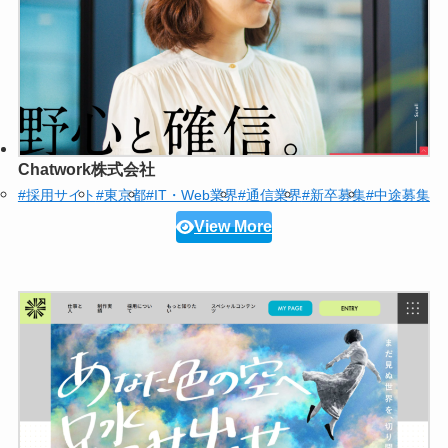
Chatwork株式会社
#採用サイト
#東京都
#IT・Web業界
#通信業界
#新卒募集
#中途募集
View More