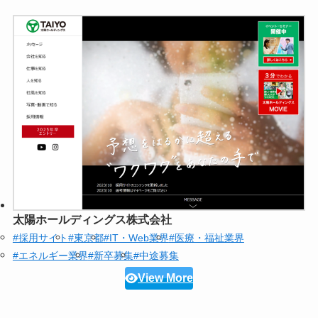
太陽ホールディングス株式会社
#採用サイト
#東京都
#IT・Web業界
#医療・福祉業界
#エネルギー業界
#新卒募集
#中途募集
View More