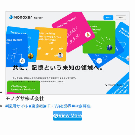
モノグサ株式会社
#採用サイト
#東京都
#IT・Web業界
#中途募集
View More