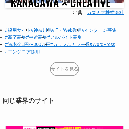
出典：
カズミア株式会社
#採用サイト
#神奈川県
#IT・Web業界
#インターン募集
#新卒募集
#中途募集
#アルバイト募集
#資本金1円〜300万円
#カラフルカラー系
#WordPress
#エンジニア採用
サイトを見る
同じ業界のサイト