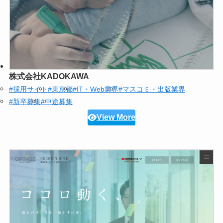
株式会社KADOKAWA
#採用サイト
#東京都
#IT・Web業界
#マスコミ・出版業界
#新卒募集
#中途募集
View More