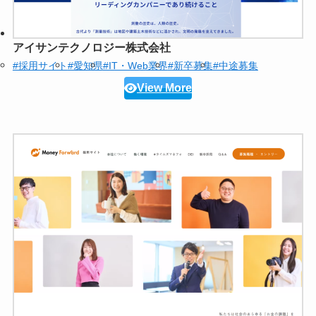
アイサンテクノロジー株式会社
#採用サイト
#愛知県
#IT・Web業界
#新卒募集
#中途募集
View More