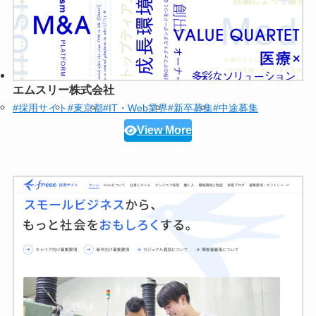
エムスリー株式会社
#採用サイト
#東京都
#IT・Web業界
#新卒募集
#中途募集
View More