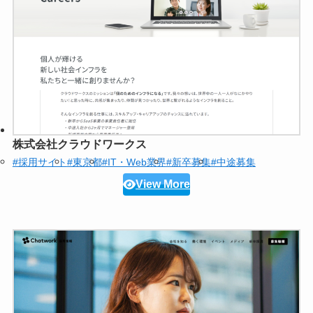
株式会社クラウドワークス
#採用サイト
#東京都
#IT・Web業界
#新卒募集
#中途募集
View More