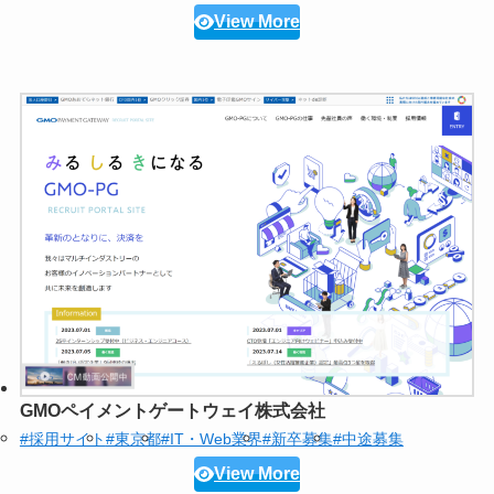
View More
GMOペイメントゲートウェイ株式会社
#採用サイト
#東京都
#IT・Web業界
#新卒募集
#中途募集
View More