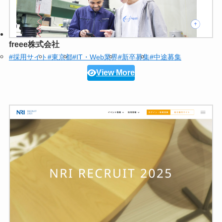
freee株式会社
#採用サイト
#東京都
#IT・Web業界
#新卒募集
#中途募集
View More