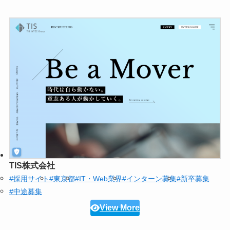
TIS株式会社
#採用サイト
#東京都
#IT・Web業界
#インターン募集
#新卒募集
#中途募集
View More