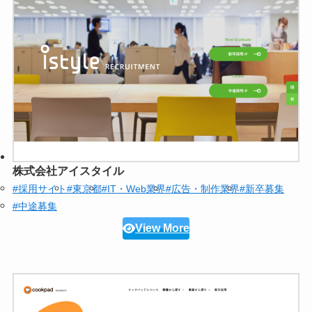
株式会社アイスタイル
#採用サイト
#東京都
#IT・Web業界
#広告・制作業界
#新卒募集
#中途募集
View More