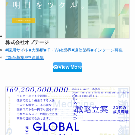
株式会社オプテージ
#採用サイト
#大阪府
#IT・Web業界
#通信業界
#インターン募集
#新卒募集
#中途募集
View More