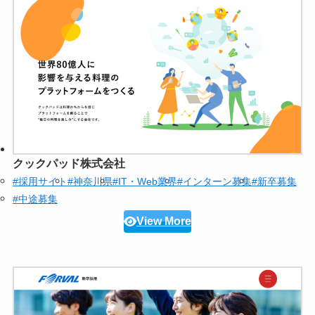
クックパッド株式会社
#採用サイト
#神奈川県
#IT・Web業界
#インターン募集
#新卒募集
#中途募集
View More