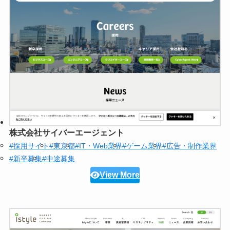
株式会社サイバーエージェント
#採用サイト
#東京都
#IT・Web業界
#ゲーム業界
#広告・制作業界
#新卒募集
#中途募集
View More