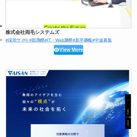
株式会社両毛システムズ
#採用サイト
#群馬県
#IT・Web業界
#新卒募集
#中途募集
View More