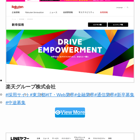
楽天グループ株式会社
#採用サイト
#東京都
#IT・Web業界
#金融業界
#通信業界
#新卒募集
#中途募集
View More