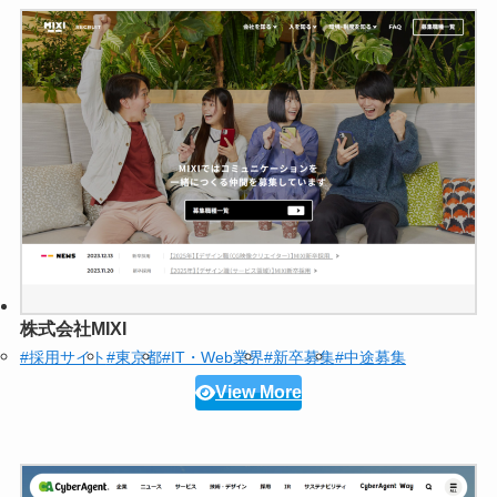
株式会社MIXI
#採用サイト
#東京都
#IT・Web業界
#新卒募集
#中途募集
View More