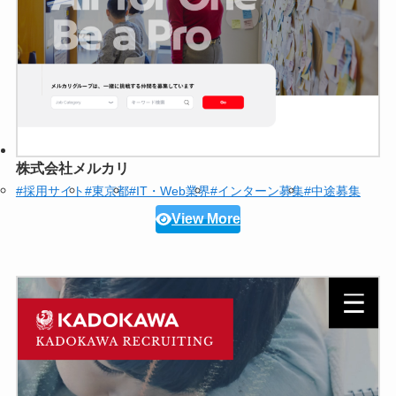
株式会社メルカリ
#採用サイト
#東京都
#IT・Web業界
#インターン募集
#中途募集
View More