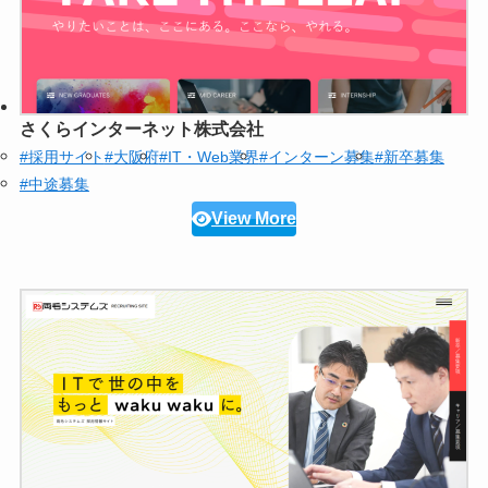
さくらインターネット株式会社
#採用サイト
#大阪府
#IT・Web業界
#インターン募集
#新卒募集
#中途募集
View More