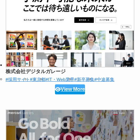
株式会社デジタルガレージ
#採用サイト
#東京都
#IT・Web業界
#新卒募集
#中途募集
View More