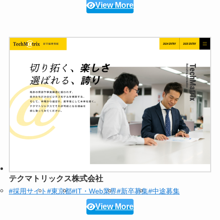
View More
テクマトリックス株式会社
#採用サイト
#東京都
#IT・Web業界
#新卒募集
#中途募集
View More