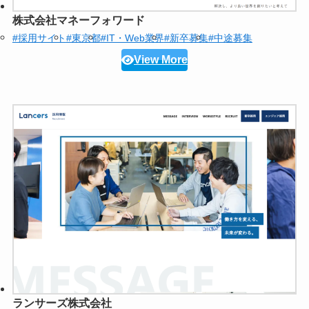
株式会社マネーフォワード
#採用サイト
#東京都
#IT・Web業界
#新卒募集
#中途募集
View More
ランサーズ株式会社