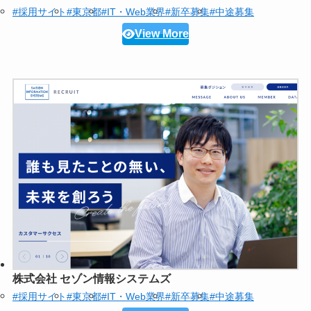
#採用サイト
#東京都
#IT・Web業界
#新卒募集
#中途募集
View More
株式会社 セゾン情報システムズ
#採用サイト
#東京都
#IT・Web業界
#新卒募集
#中途募集