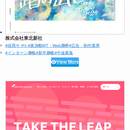
株式会社東北新社
#採用サイト
#東京都
#IT・Web業界
#広告・制作業界
#インターン募集
#新卒募集
#中途募集
View More