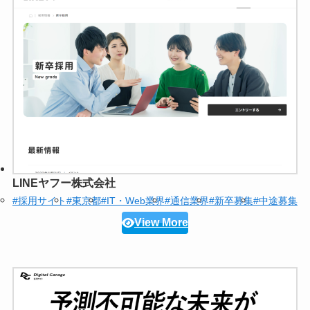
LINEヤフー株式会社
#採用サイト
#東京都
#IT・Web業界
#通信業界
#新卒募集
#中途募集
View More