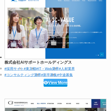
株式会社AIサポートホールディングス
#採用サイト
#東京都
#IT・Web業界
#人材業界
#コンサルティング業界
#新卒募集
#中途募集
View More