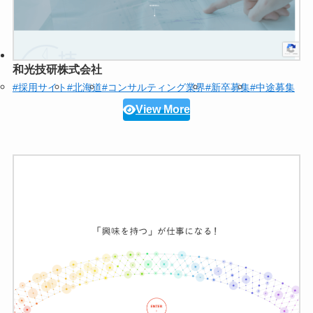
和光技研株式会社
#採用サイト
#北海道
#コンサルティング業界
#新卒募集
#中途募集
View More