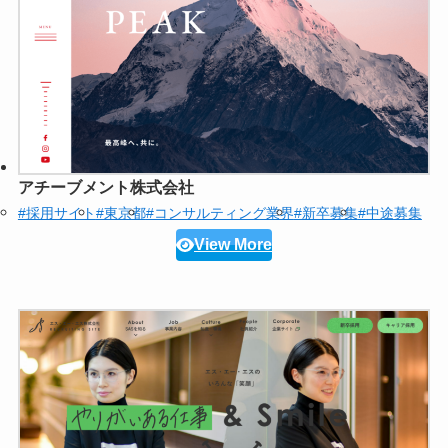
アチーブメント株式会社
#採用サイト
#東京都
#コンサルティング業界
#新卒募集
#中途募集
View More