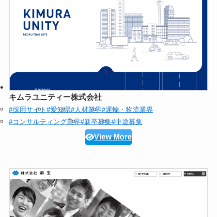
キムラユニティー株式会社
#採用サイト
#愛知県
#人材業界
#運輸・物流業界
#コンサルティング業界
#新卒募集
#中途募集
View More