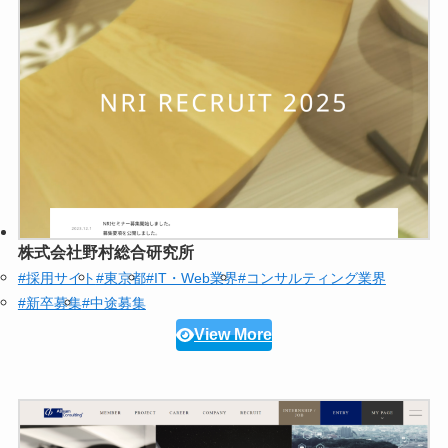
株式会社野村総合研究所
#採用サイト
#東京都
#IT・Web業界
#コンサルティング業界
#新卒募集
#中途募集
View More