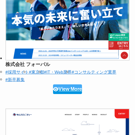
株式会社 フォーバル
#採用サイト
#東京都
#IT・Web業界
#コンサルティング業界
#新卒募集
View More