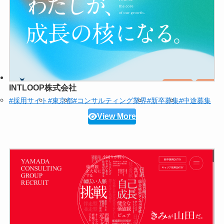
INTLOOP株式会社
#採用サイト
#東京都
#コンサルティング業界
#新卒募集
#中途募集
View More