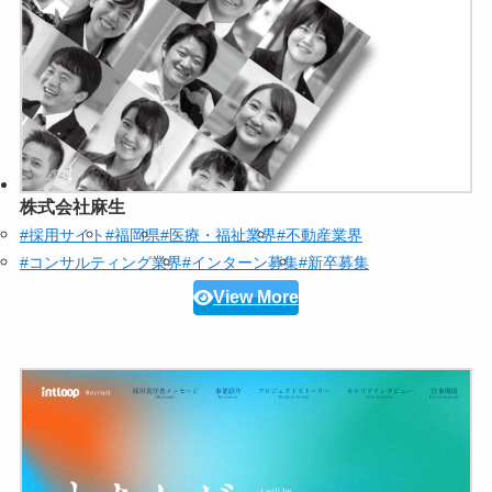
株式会社麻生
#採用サイト
#福岡県
#医療・福祉業界
#不動産業界
#コンサルティング業界
#インターン募集
#新卒募集
View More