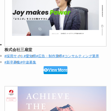
株式会社三扇堂
#採用サイト
#愛知県
#広告・制作業界
#コンサルティング業界
#新卒募集
#中途募集
View More