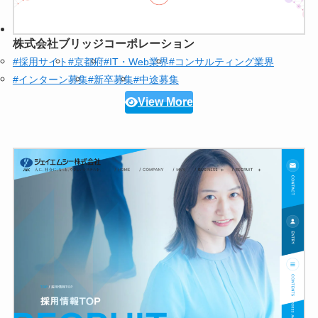
株式会社ブリッジコーポレーション
#採用サイト
#京都府
#IT・Web業界
#コンサルティング業界
#インターン募集
#新卒募集
#中途募集
View More