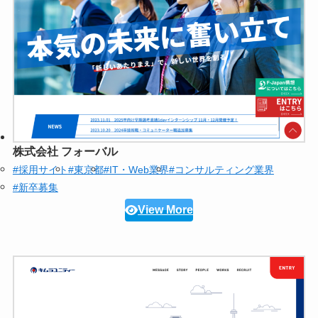
株式会社 フォーバル
#採用サイト
#東京都
#IT・Web業界
#コンサルティング業界
#新卒募集
View More