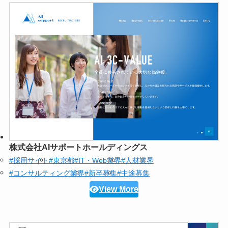
株式会社AIサポートホールディングス
#採用サイト
#東京都
#IT・Web業界
#人材業界
#コンサルティング業界
#新卒募集
#中途募集
View More