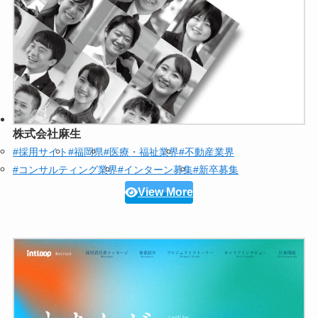
株式会社麻生
#採用サイト
#福岡県
#医療・福祉業界
#不動産業界
#コンサルティング業界
#インターン募集
#新卒募集
View More