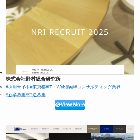
株式会社野村総合研究所
#採用サイト
#東京都
#IT・Web業界
#コンサルティング業界
#新卒募集
#中途募集
View More