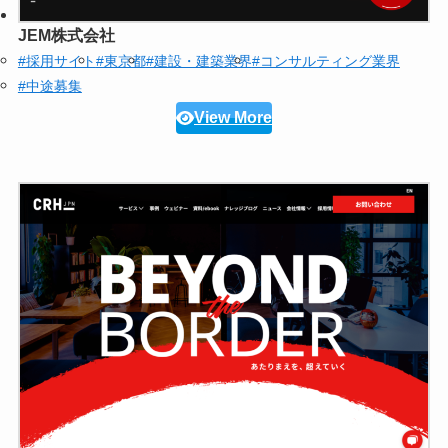
JEM株式会社
#採用サイト
#東京都
#建設・建築業界
#コンサルティング業界
#中途募集
View More