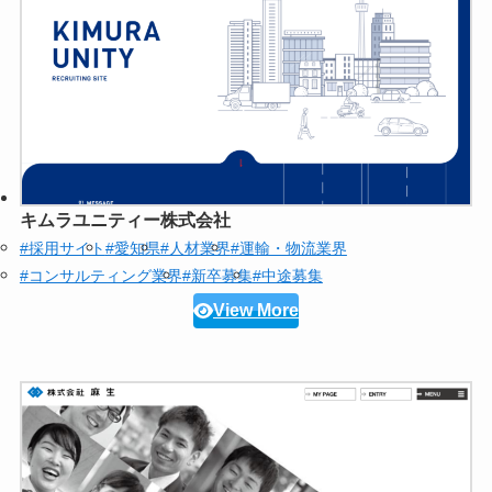
キムラユニティー株式会社
#採用サイト
#愛知県
#人材業界
#運輸・物流業界
#コンサルティング業界
#新卒募集
#中途募集
View More