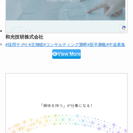
和光技研株式会社
#採用サイト
#北海道
#コンサルティング業界
#新卒募集
#中途募集
View More