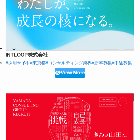
INTLOOP株式会社
#採用サイト
#東京都
#コンサルティング業界
#新卒募集
#中途募集
View More