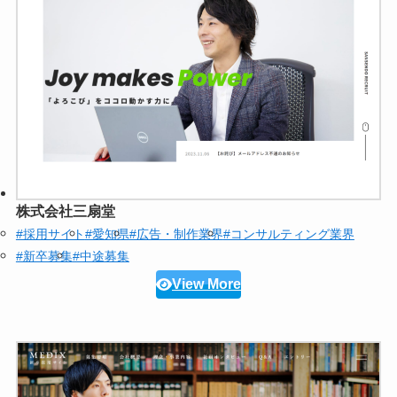
株式会社三扇堂
#採用サイト
#愛知県
#広告・制作業界
#コンサルティング業界
#新卒募集
#中途募集
View More