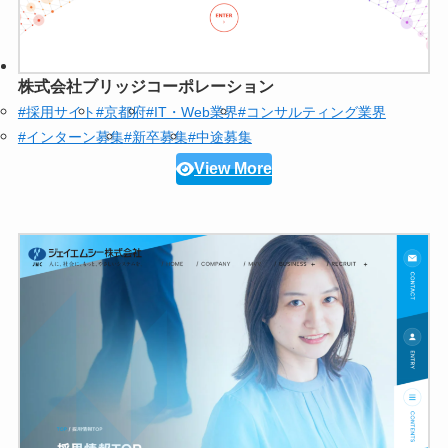
株式会社ブリッジコーポレーション
#採用サイト
#京都府
#IT・Web業界
#コンサルティング業界
#インターン募集
#新卒募集
#中途募集
View More