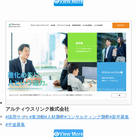
View More
アルティウスリンク株式会社
#採用サイト
#東京都
#人材業界
#コンサルティング業界
#新卒募集
#中途募集
View More