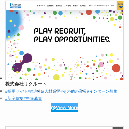
株式会社リクルート
#採用サイト
#東京都
#人材業界
#その他の業界
#インターン募集
#新卒募集
#中途募集
View More