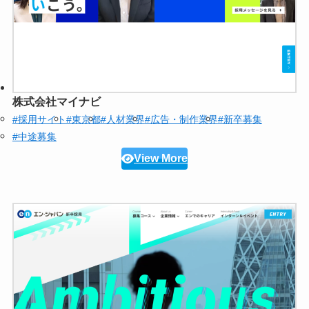
株式会社マイナビ
#採用サイト
#東京都
#人材業界
#広告・制作業界
#新卒募集
#中途募集
View More