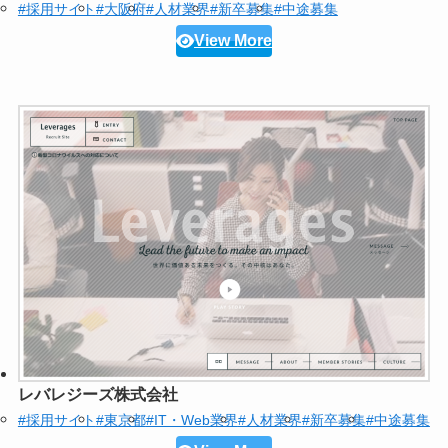
#採用サイト
#大阪府
#人材業界
#新卒募集
#中途募集
View More
レバレジーズ株式会社
#採用サイト
#東京都
#IT・Web業界
#人材業界
#新卒募集
#中途募集