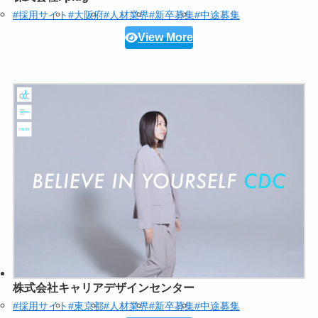
#採用サイト
#大阪府
#人材業界
#新卒募集
#中途募集
View More
株式会社キャリアデザインセンター
#採用サイト
#東京都
#人材業界
#新卒募集
#中途募集