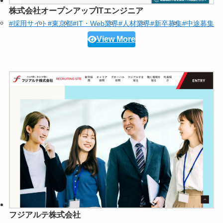
株式会社オープンアップITエンジニア
#採用サイト
#東京都
#IT・Web業界
#人材業界
#新卒募集
#中途募集
View More
フジアルテ株式会社