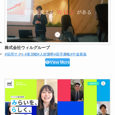
株式会社ウィルグループ
#採用サイト
#東京都
#人材業界
#新卒募集
#中途募集
View More