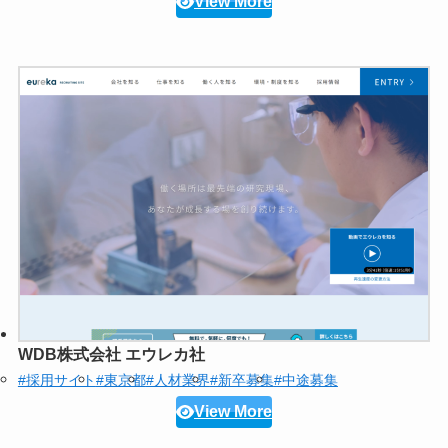
View More
WDB株式会社 エウレカ社
#採用サイト
#東京都
#人材業界
#新卒募集
#中途募集
View More