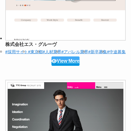
株式会社エス・グルーヴ
#採用サイト
#東京都
#人材業界
#アパレル業界
#新卒募集
#中途募集
View More