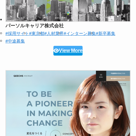
パーソルキャリア株式会社
#採用サイト
#東京都
#人材業界
#インターン募集
#新卒募集
#中途募集
View More