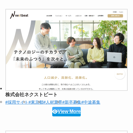
株式会社ネクストビート
#採用サイト
#東京都
#人材業界
#新卒募集
#中途募集
View More