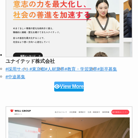
ユナイテッド株式会社
#採用サイト
#東京都
#人材業界
#教育・学習業界
#新卒募集
#中途募集
View More