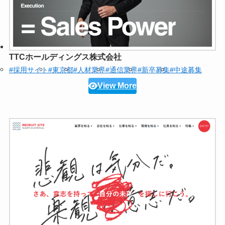
TTCホールディングス株式会社
#採用サイト
#東京都
#人材業界
#通信業界
#新卒募集
#中途募集
View More