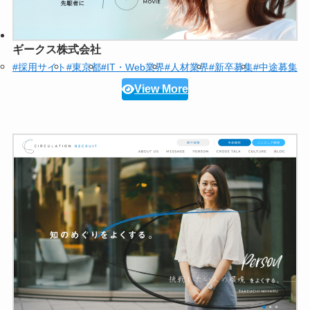
ギークス株式会社
#採用サイト
#東京都
#IT・Web業界
#人材業界
#新卒募集
#中途募集
View More