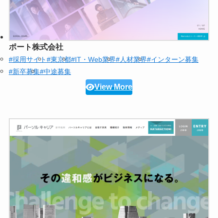
ポート株式会社
#採用サイト
#東京都
#IT・Web業界
#人材業界
#インターン募集
#新卒募集
#中途募集
View More