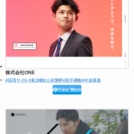
株式会社ONE
#採用サイト
#東京都
#人材業界
#新卒募集
#中途募集
View More