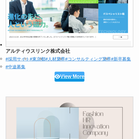
アルティウスリンク株式会社
#採用サイト
#東京都
#人材業界
#コンサルティング業界
#新卒募集
#中途募集
View More