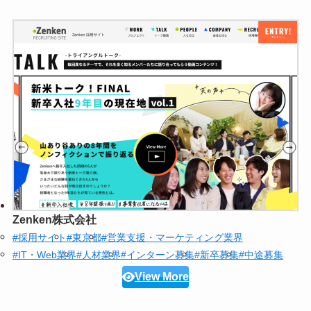
Zenken株式会社
#採用サイト
#東京都
#営業支援・マーケティング業界
#IT・Web業界
#人材業界
#インターン募集
#新卒募集
#中途募集
View More