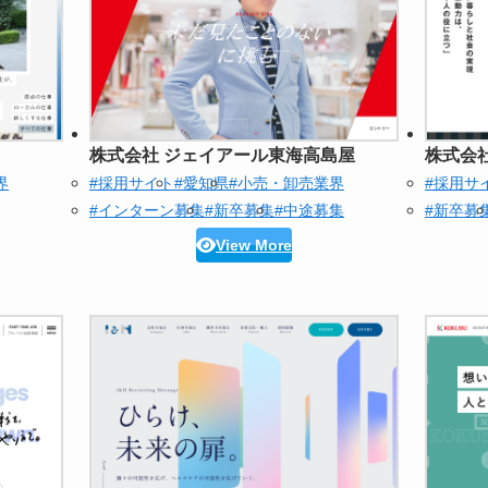
株式会社 ジェイアール東海高島屋
株式会
界
#採用サイト
#愛知県
#小売・卸売業界
#採用サ
#インターン募集
#新卒募集
#中途募集
#新卒募
View More