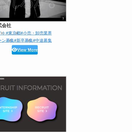
式会社
イト
#東京都
#小売・卸売業界
ーン募集
#新卒募集
#中途募集
View More