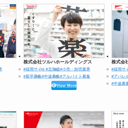
株式会社ツルハホールディングス
株式会
界
#採用サイト
#北海道
#小売・卸売業界
#採用サ
#新卒募集
#中途募集
#アルバイト募集
#アパレ
#中途募
View More