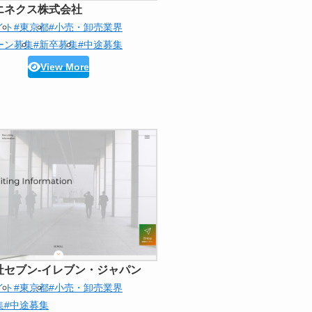
エネクス株式会社
イト
#東京都
#小売・卸売業界
ーン募集
#新卒募集
#中途募集
View More
社セブン‐イレブン・ジャパン
イト
#東京都
#小売・卸売業界
集
#中途募集