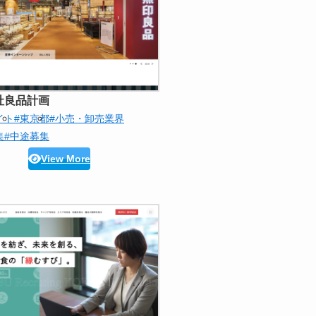
社良品計画
イト
#東京都
#小売・卸売業界
集
#中途募集
View More