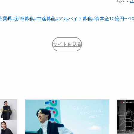
出典：
売業界
#新卒募集
#中途募集
#アルバイト募集
#資本金10億円〜1
サイトを見る