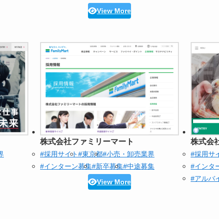
View More
株式会社ファミリーマート
株式会
界
#採用サイト
#東京都
#小売・卸売業界
#採用サ
#インターン募集
#新卒募集
#中途募集
#インタ
#アルバ
View More