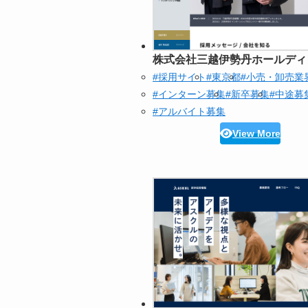
株式会社三越伊勢丹ホールディ
#採用サイト
#東京都
#小売・卸売業
#インターン募集
#新卒募集
#中途募
#アルバイト募集
View More