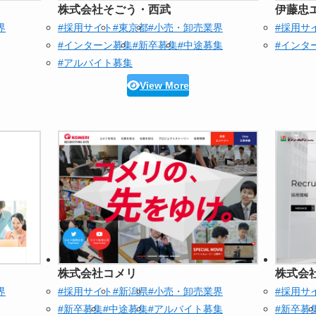
株式会社そごう・西武
伊藤忠
界
#採用サイト
#東京都
#小売・卸売業界
#採用サ
#インターン募集
#新卒募集
#中途募集
#インタ
#アルバイト募集
View More
株式会社コメリ
株式会
界
#採用サイト
#新潟県
#小売・卸売業界
#採用サ
#新卒募集
#中途募集
#アルバイト募集
#新卒募