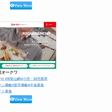
View More
社オークワ
イト
#和歌山県
#小売・卸売業界
ーン募集
#新卒募集
#中途募集
イト募集
View More