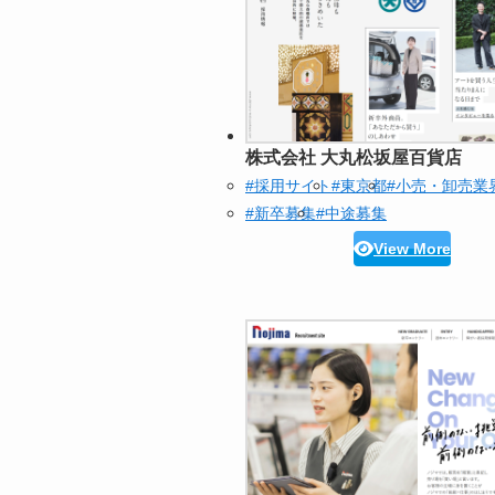
株式会社 大丸松坂屋百貨店
#採用サイト
#東京都
#小売・卸売業
#新卒募集
#中途募集
View More