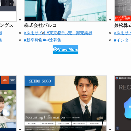
ングス
株式会社パルコ
兼松株
界
#採用サイト
#東京都
#小売・卸売業界
#採用サ
集
#新卒募集
#中途募集
#インタ
View More