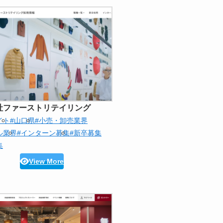
社ファーストリテイリング
イト
#山口県
#小売・卸売業界
ル業界
#インターン募集
#新卒募集
集
View More