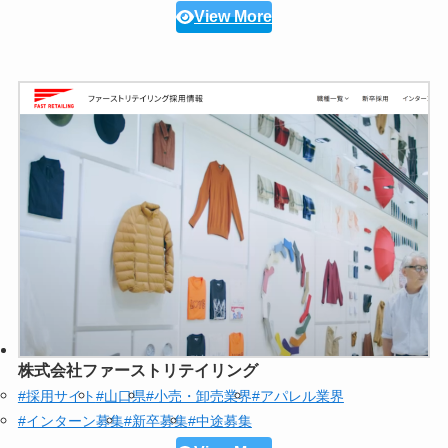
View More
株式会社ファーストリテイリング
#採用サイト
#山口県
#小売・卸売業界
#アパレル業界
#インターン募集
#新卒募集
#中途募集