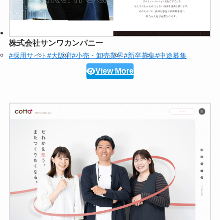
株式会社サンワカンパニー
#採用サイト
#大阪府
#小売・卸売業界
#新卒募集
#中途募集
View More