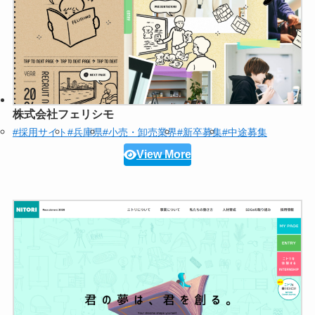
株式会社フェリシモ
#採用サイト
#兵庫県
#小売・卸売業界
#新卒募集
#中途募集
View More