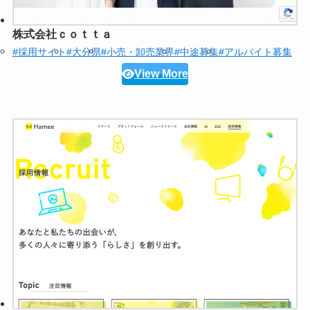
株式会社ｃｏｔｔａ
#採用サイト
#大分県
#小売・卸売業界
#中途募集
#アルバイト募集
View More