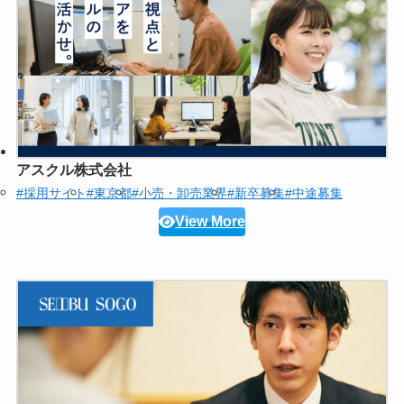
アスクル株式会社
#採用サイト
#東京都
#小売・卸売業界
#新卒募集
#中途募集
View More