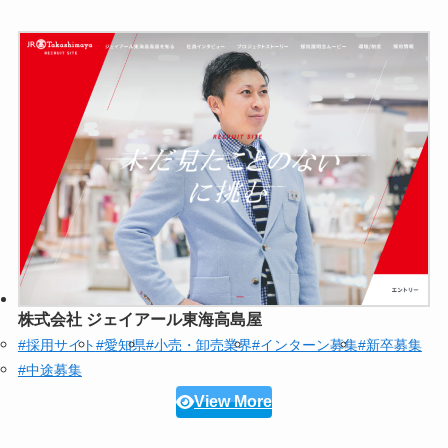
株式会社 ジェイアール東海高島屋
#採用サイト
#愛知県
#小売・卸売業界
#インターン募集
#新卒募集
#中途募集
View More