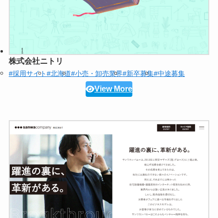
株式会社ニトリ
#採用サイト
#北海道
#小売・卸売業界
#新卒募集
#中途募集
View More