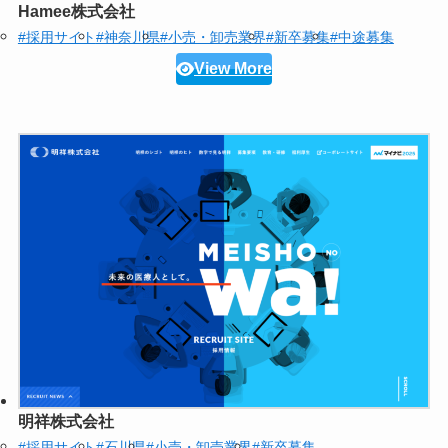
Hamee株式会社
#採用サイト
#神奈川県
#小売・卸売業界
#新卒募集
#中途募集
View More
明祥株式会社
#採用サイト
#石川県
#小売・卸売業界
#新卒募集