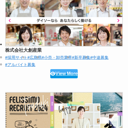
株式会社大創産業
#採用サイト
#広島県
#小売・卸売業界
#新卒募集
#中途募集
#アルバイト募集
View More