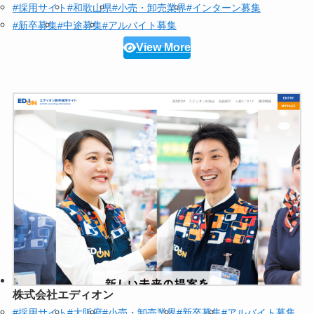
#採用サイト
#和歌山県
#小売・卸売業界
#インターン募集
#新卒募集
#中途募集
#アルバイト募集
View More
株式会社エディオン
#採用サイト
#大阪府
#小売・卸売業界
#新卒募集
#アルバイト募集