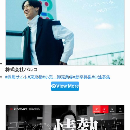
株式会社パルコ
#採用サイト
#東京都
#小売・卸売業界
#新卒募集
#中途募集
View More