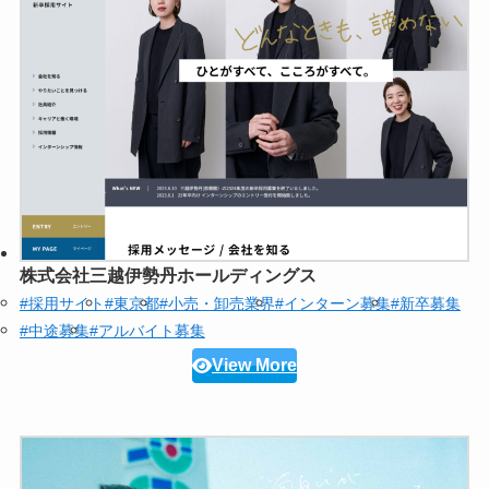
株式会社三越伊勢丹ホールディングス
#採用サイト
#東京都
#小売・卸売業界
#インターン募集
#新卒募集
#中途募集
#アルバイト募集
View More