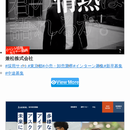
兼松株式会社
#採用サイト
#東京都
#小売・卸売業界
#インターン募集
#新卒募集
#中途募集
View More