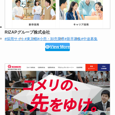
RIZAPグループ株式会社
#採用サイト
#東京都
#小売・卸売業界
#新卒募集
#中途募集
View More