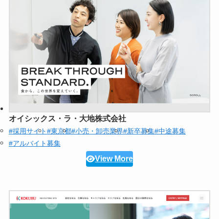
オイシックス・ラ・大地株式会社
#採用サイト
#東京都
#小売・卸売業界
#新卒募集
#中途募集
#アルバイト募集
View More