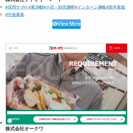
#採用サイト
#東京都
#小売・卸売業界
#インターン募集
#新卒募集
#中途募集
View More
株式会社オークワ