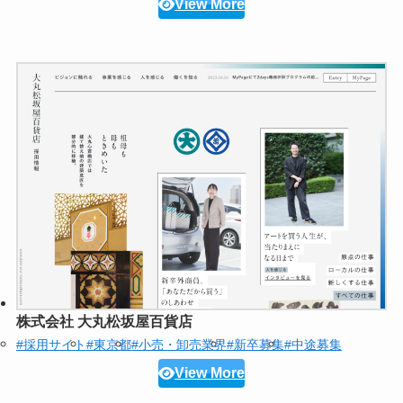
View More
株式会社 大丸松坂屋百貨店
#採用サイト
#東京都
#小売・卸売業界
#新卒募集
#中途募集
View More