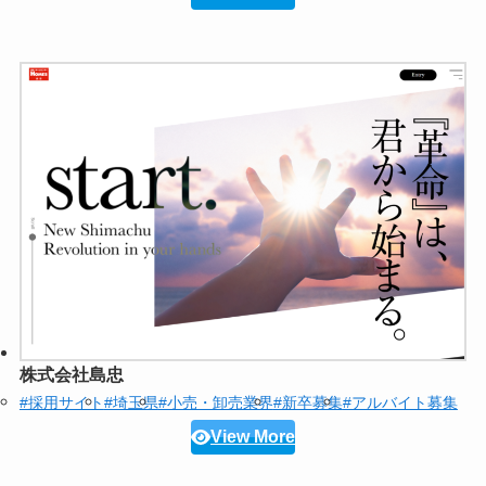
株式会社島忠
#採用サイト
#埼玉県
#小売・卸売業界
#新卒募集
#アルバイト募集
View More