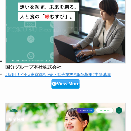
国分グループ本社株式会社
#採用サイト
#東京都
#小売・卸売業界
#新卒募集
#中途募集
View More