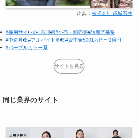
出典：
株式会社 成城石井
#採用サイト
#神奈川県
#小売・卸売業界
#新卒募集
#中途募集
#アルバイト募集
#資本金5001万円〜1億円
#パープルカラー系
サイトを見る
同じ業界のサイト