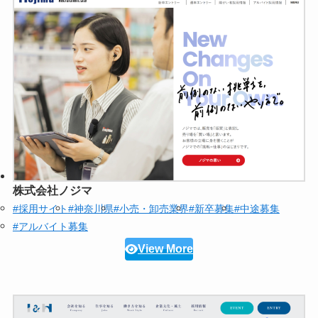
株式会社ノジマ
#採用サイト
#神奈川県
#小売・卸売業界
#新卒募集
#中途募集
#アルバイト募集
View More