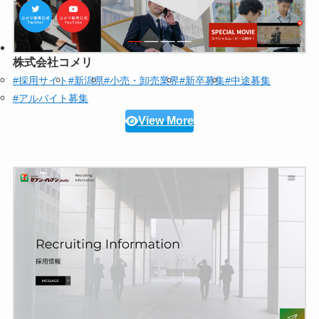
株式会社コメリ
#採用サイト
#新潟県
#小売・卸売業界
#新卒募集
#中途募集
#アルバイト募集
View More