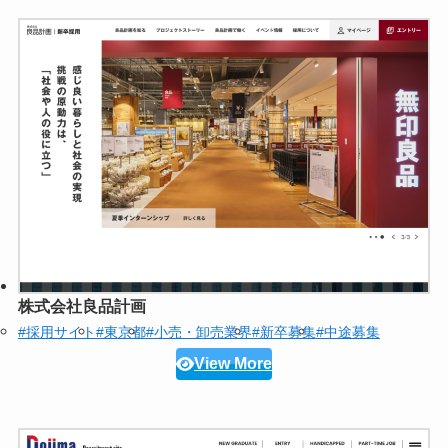
株式会社良品計画
#採用サイト
#東京都
#小売・卸売業界
#新卒募集
#中途募集
View More