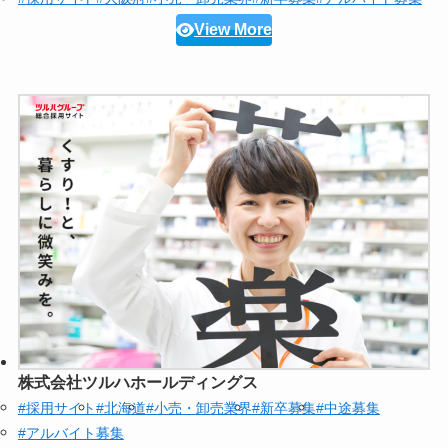
View More
株式会社ツルハホールディングス
#採用サイト
#北海道
#小売・卸売業界
#新卒募集
#中途募集
#アルバイト募集