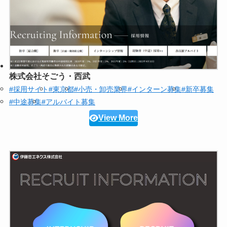
株式会社そごう・西武
#採用サイト
#東京都
#小売・卸売業界
#インターン募集
#新卒募集
#中途募集
#アルバイト募集
View More