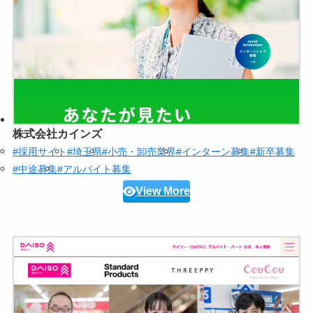
株式会社カインズ
#採用サイト
#埼玉県
#小売・卸売業界
#インターン募集
#新卒募集
#中途募集
#アルバイト募集
View More