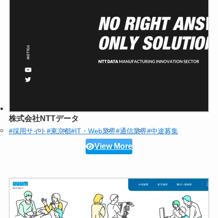
株式会社NTTデータ
#採用サイト
#東京都
#IT・Web業界
#通信業界
#中途募集
View More