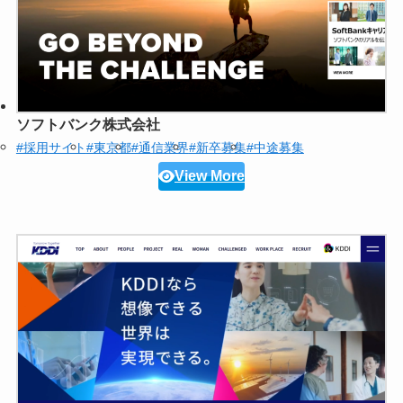
ソフトバンク株式会社
#採用サイト
#東京都
#通信業界
#新卒募集
#中途募集
View More