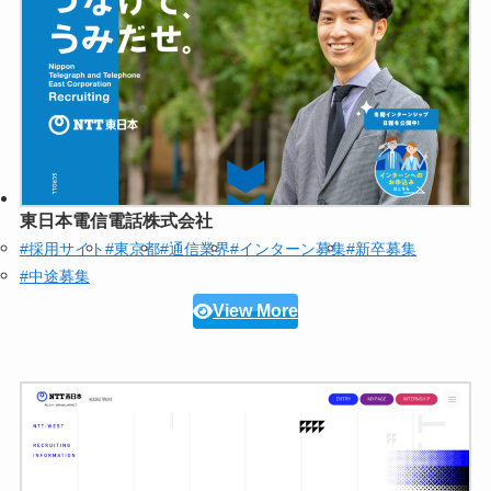
東日本電信電話株式会社
#採用サイト
#東京都
#通信業界
#インターン募集
#新卒募集
#中途募集
View More