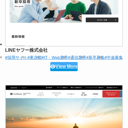
LINEヤフー株式会社
#採用サイト
#東京都
#IT・Web業界
#通信業界
#新卒募集
#中途募集
View More