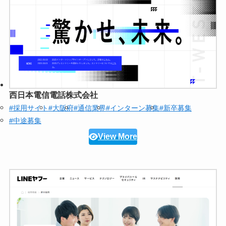
西日本電信電話株式会社
#採用サイト
#大阪府
#通信業界
#インターン募集
#新卒募集
#中途募集
View More