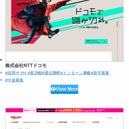
株式会社NTTドコモ
#採用サイト
#東京都
#通信業界
#インターン募集
#新卒募集
#中途募集
View More