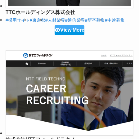
TTCホールディングス株式会社
#採用サイト
#東京都
#人材業界
#通信業界
#新卒募集
#中途募集
View More