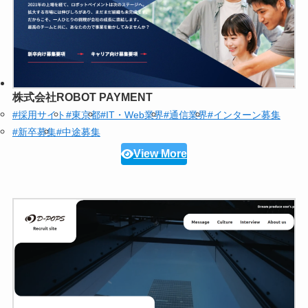
株式会社ROBOT PAYMENT
#採用サイト
#東京都
#IT・Web業界
#通信業界
#インターン募集
#新卒募集
#中途募集
View More