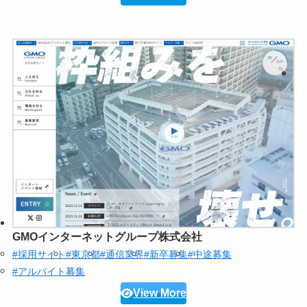
GMOインターネットグループ株式会社
#採用サイト
#東京都
#通信業界
#新卒募集
#中途募集
#アルバイト募集
View More