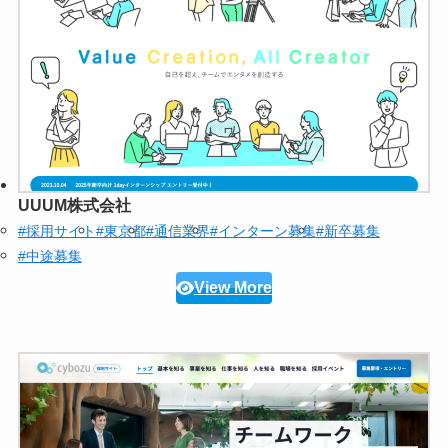
UUUM株式会社
#採用サイト
#東京都
#通信業界
#インターン募集
#新卒募集
#中途募集
View More