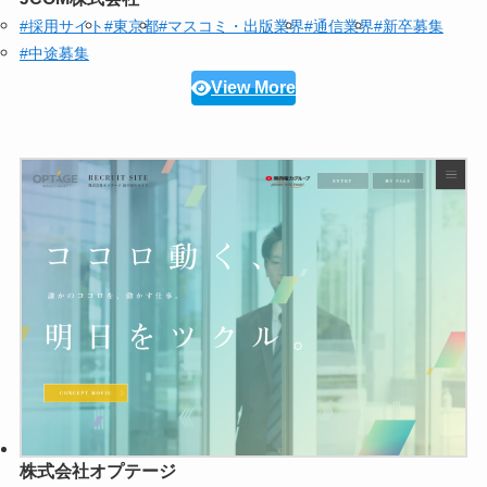
#採用サイト
#東京都
#マスコミ・出版業界
#通信業界
#新卒募集
#中途募集
View More
株式会社オプテージ