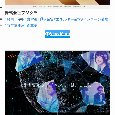
株式会社フジクラ
#採用サイト
#東京都
#通信業界
#エネルギー業界
#インターン募集
#新卒募集
#中途募集
View More