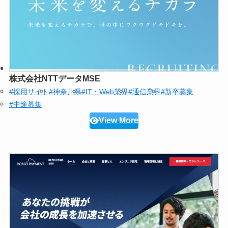
株式会社NTTデータMSE
#採用サイト
#神奈川県
#IT・Web業界
#通信業界
#新卒募集
#中途募集
View More