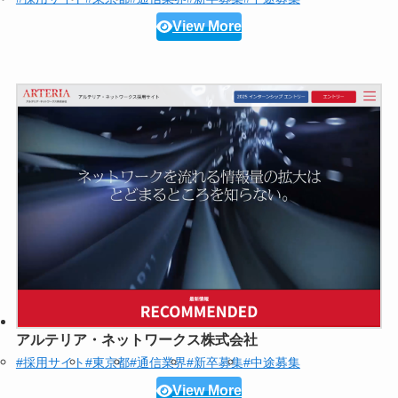
View More
アルテリア・ネットワークス株式会社
#採用サイト
#東京都
#通信業界
#新卒募集
#中途募集
View More