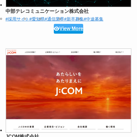
中部テレコミュニケーション株式会社
#採用サイト
#愛知県
#通信業界
#新卒募集
#中途募集
View More
JCOM株式会社