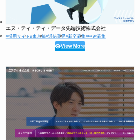
エヌ・ティ・ティ・データ先端技術株式会社
#採用サイト
#東京都
#通信業界
#新卒募集
#中途募集
View More