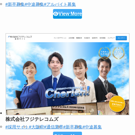
#新卒募集
#中途募集
#アルバイト募集
View More
株式会社フジテレコムズ
#採用サイト
#大阪府
#通信業界
#新卒募集
#中途募集