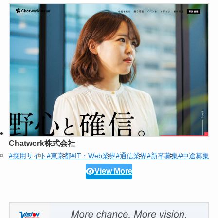
Chatwork株式会社
#採用サイト
#東京都
#IT・Web業界
#通信業界
#新卒募集
#中途募集
View More