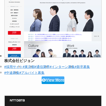
株式会社ビジョン
#採用サイト
#東京都
#通信業界
#インターン募集
#新卒募集
#中途募集
#アルバイト募集
View More