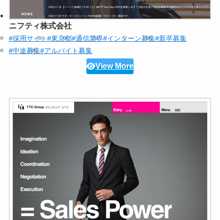
ニフティ株式会社
#採用サイト
#東京都
#通信業界
#インターン募集
#新卒募集
#中途募集
#アルバイト募集
View More