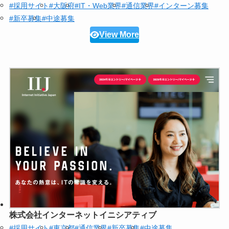
#採用サイト
#大阪府
#IT・Web業界
#通信業界
#インターン募集
#新卒募集
#中途募集
View More
株式会社インターネットイニシアティブ
#採用サイト
#東京都
#通信業界
#新卒募集
#中途募集