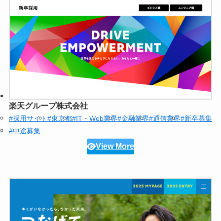
楽天グループ株式会社
#採用サイト
#東京都
#IT・Web業界
#金融業界
#通信業界
#新卒募集
#中途募集
View More