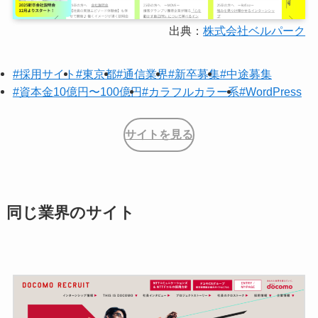
出典：
株式会社ベルパーク
#採用サイト
#東京都
#通信業界
#新卒募集
#中途募集
#資本金10億円〜100億円
#カラフルカラー系
#WordPress
サイトを見る
同じ業界のサイト