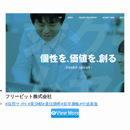
フリービット株式会社
#採用サイト
#東京都
#通信業界
#新卒募集
#中途募集
View More