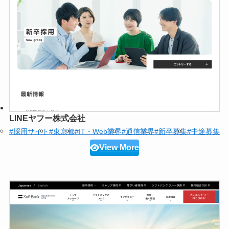
LINEヤフー株式会社
#採用サイト
#東京都
#IT・Web業界
#通信業界
#新卒募集
#中途募集
View More