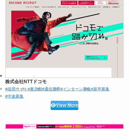
株式会社NTTドコモ
#採用サイト
#東京都
#通信業界
#インターン募集
#新卒募集
#中途募集
View More