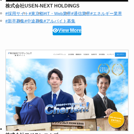
株式会社USEN-NEXT HOLDINGS
#採用サイト
#東京都
#IT・Web業界
#通信業界
#エネルギー業界
#新卒募集
#中途募集
#アルバイト募集
View More