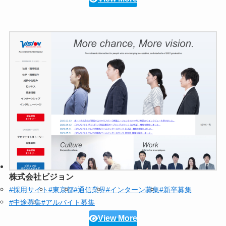
株式会社ビジョン
#採用サイト
#東京都
#通信業界
#インターン募集
#新卒募集
#中途募集
#アルバイト募集
View More