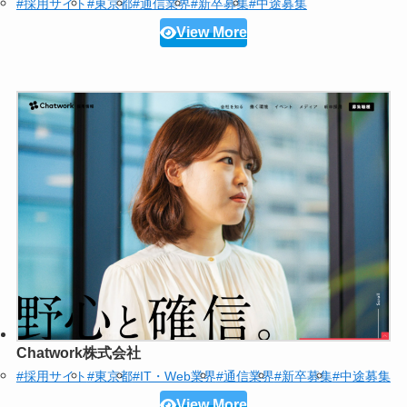
#採用サイト
#東京都
#通信業界
#新卒募集
#中途募集
View More
Chatwork株式会社
#採用サイト
#東京都
#IT・Web業界
#通信業界
#新卒募集
#中途募集
View More