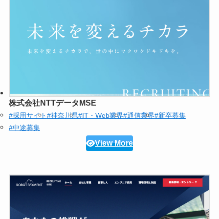
株式会社NTTデータMSE
#採用サイト
#神奈川県
#IT・Web業界
#通信業界
#新卒募集
#中途募集
View More