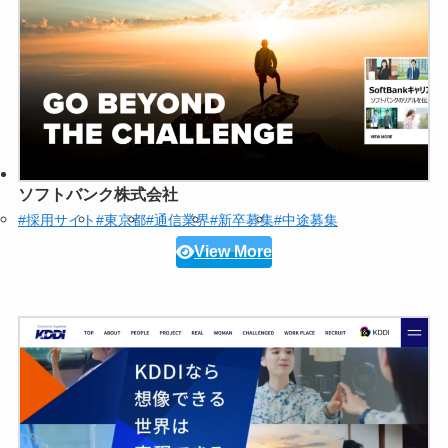
ソフトバンク株式会社
#採用サイト
#東京都
#通信業界
#新卒募集
#中途募集
View More