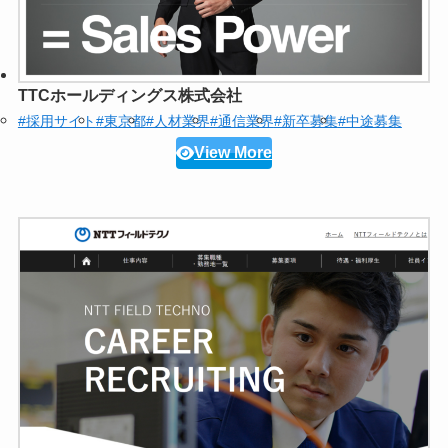
TTCホールディングス株式会社
#採用サイト
#東京都
#人材業界
#通信業界
#新卒募集
#中途募集
View More