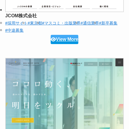
JCOM株式会社
#採用サイト
#東京都
#マスコミ・出版業界
#通信業界
#新卒募集
#中途募集
View More