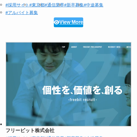
#採用サイト
#東京都
#通信業界
#新卒募集
#中途募集
#アルバイト募集
View More
フリービット株式会社