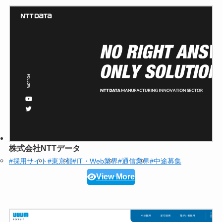
株式会社NTTデータ
#採用サイト
#東京都
#IT・Web業界
#通信業界
#中途募集
View More