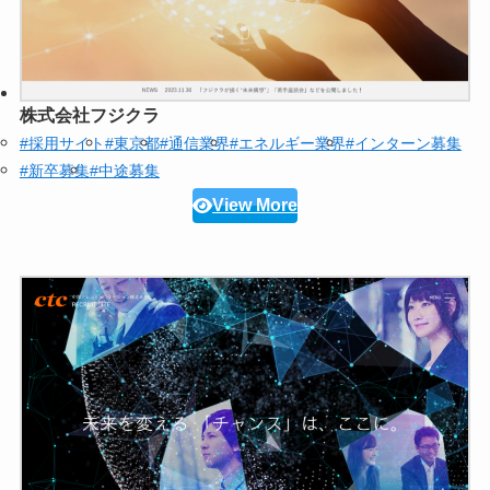
株式会社フジクラ
#採用サイト
#東京都
#通信業界
#エネルギー業界
#インターン募集
#新卒募集
#中途募集
View More