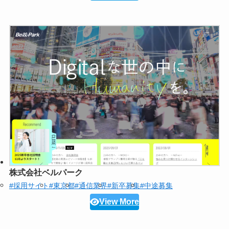
株式会社ベルパーク
#採用サイト
#東京都
#通信業界
#新卒募集
#中途募集
View More