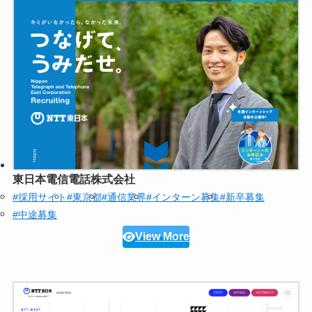
東日本電信電話株式会社
#採用サイト
#東京都
#通信業界
#インターン募集
#新卒募集
#中途募集
View More