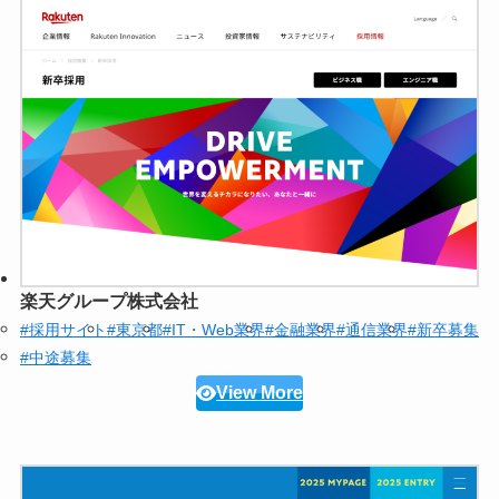
楽天グループ株式会社
#採用サイト
#東京都
#IT・Web業界
#金融業界
#通信業界
#新卒募集
#中途募集
View More