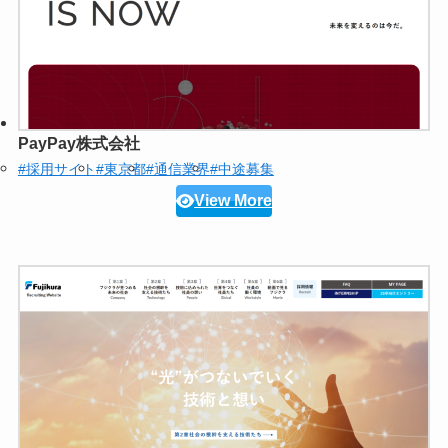
PayPay株式会社
#採用サイト
#東京都
#通信業界
#中途募集
View More