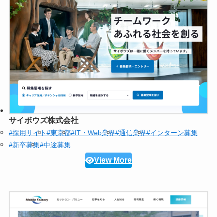
サイボウズ株式会社
#採用サイト
#東京都
#IT・Web業界
#通信業界
#インターン募集
#新卒募集
#中途募集
View More