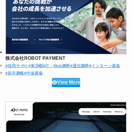
株式会社ROBOT PAYMENT
#採用サイト
#東京都
#IT・Web業界
#通信業界
#インターン募集
#新卒募集
#中途募集
View More