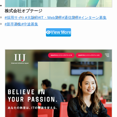
株式会社オプテージ
#採用サイト
#大阪府
#IT・Web業界
#通信業界
#インターン募集
#新卒募集
#中途募集
View More