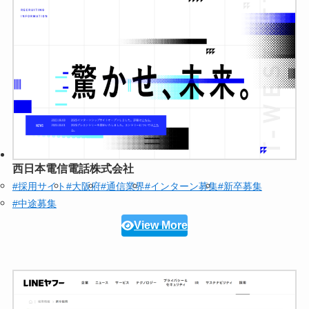
西日本電信電話株式会社
#採用サイト
#大阪府
#通信業界
#インターン募集
#新卒募集
#中途募集
View More