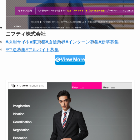
ニフティ株式会社
#採用サイト
#東京都
#通信業界
#インターン募集
#新卒募集
#中途募集
#アルバイト募集
View More