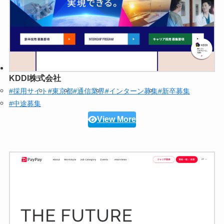
KDDI株式会社
#採用サイト
#東京都
#通信業界
#インターン募集
#新卒募集
#中途募集
View More