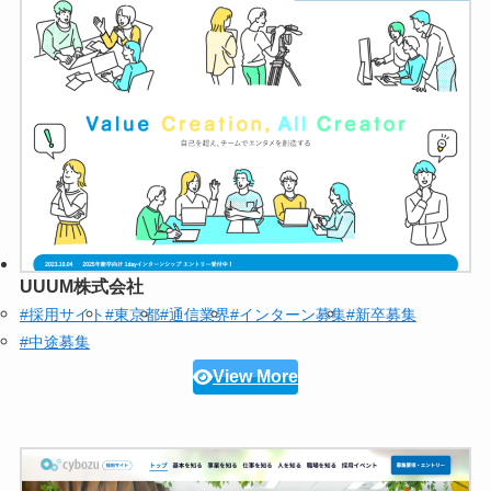
UUUM株式会社
#採用サイト
#東京都
#通信業界
#インターン募集
#新卒募集
#中途募集
View More