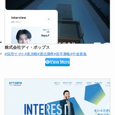
株式会社ディ・ポップス
#採用サイト
#東京都
#通信業界
#新卒募集
#中途募集
View More