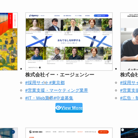
株式会社イー・エージェンシー
株式会
#採用サイト
#東京都
#採用サ
#営業支援・マーケティング業界
#営業支
#IT・Web業界
#中途募集
#広告・
View More