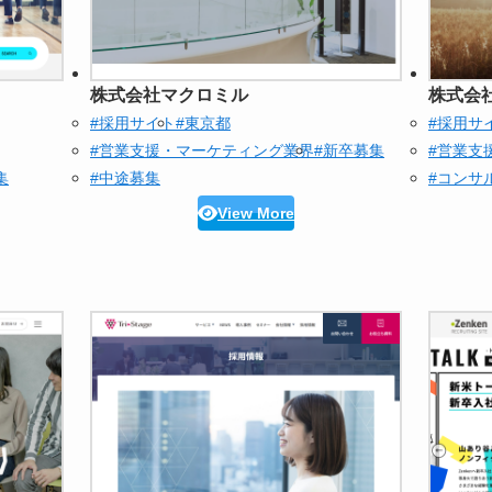
株式会社マクロミル
株式会
#採用サイト
#東京都
#採用サ
#営業支援・マーケティング業界
#新卒募集
#営業支
集
#中途募集
#コンサ
View More