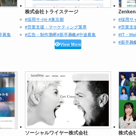
株式会社トライステージ
Zenk
#採用サイト
#東京都
#採用サ
#営業支援・マーケティング業界
#営業支
卒募集
#広告・制作業界
#新卒募集
#中途募集
#IT・W
#新卒募
View More
ソーシャルワイヤー株式会社
株式会