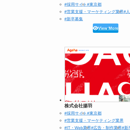
#採用サイト
#東京都
#営業支援・マーケティング業界
#
#新卒募集
View More
株式会社揚羽
#採用サイト
#東京都
#営業支援・マーケティング業界
#IT・Web業界
#広告・制作業界
#新