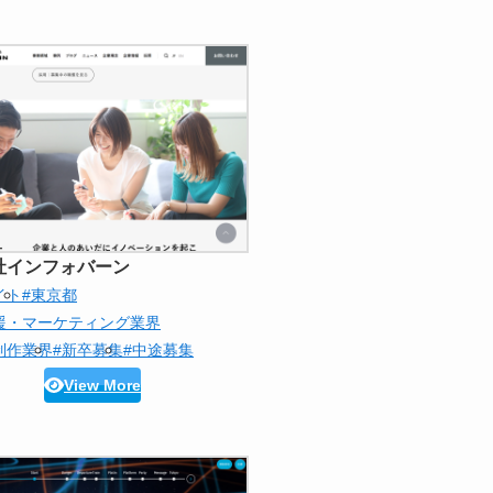
社インフォバーン
イト
#東京都
援・マーケティング業界
制作業界
#新卒募集
#中途募集
View More