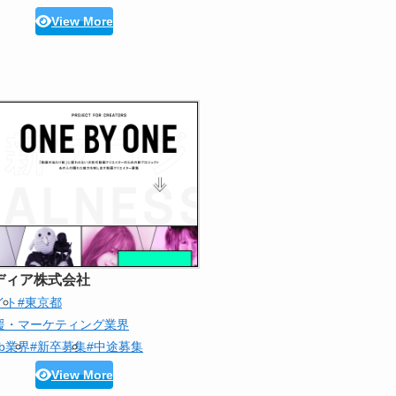
View More
ディア株式会社
イト
#東京都
援・マーケティング業界
eb業界
#新卒募集
#中途募集
View More