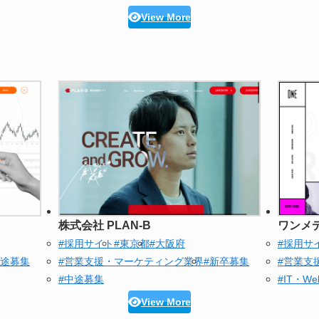
View More
株式会社 PLAN-B
ワンメ
#採用サイト
#東京都
#大阪府
#採用サ
中途募集
#営業支援・マーケティング業界
#新卒募集
#営業支
#中途募集
#IT・W
View More