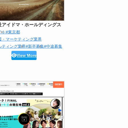
社アイドマ・ホールディングス
イト
#東京都
援・マーケティング業界
ルティング業界
#新卒募集
#中途募集
View More