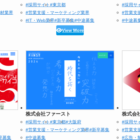
#採用サイト
#東京都
#採用サ
人材業界
#営業支援・マーケティング業界
#営業支
#IT・Web業界
#新卒募集
#中途募集
#中途募
View More
株式会社ファースト
株式会
#採用サイト
#東京都
#大阪府
#採用サ
#営業支援・マーケティング業界
#新卒募集
#営業支
卒募集
#中途募集
#広告・