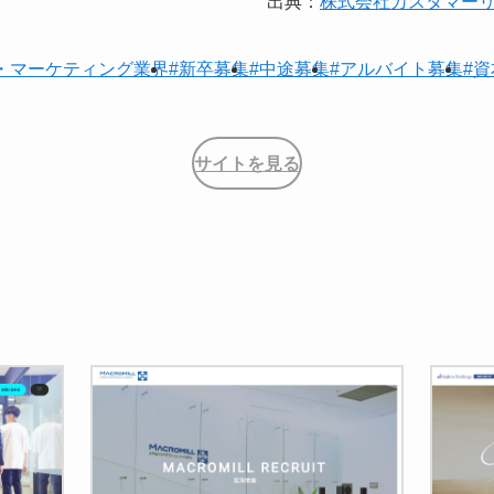
出典：
株式会社カスタマー
・マーケティング業界
#新卒募集
#中途募集
#アルバイト募集
#資
サイトを見る