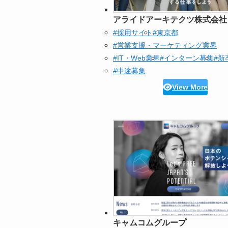
アライドアーキテクツ株式会社
#採用サイト
#東京都
#営業支援・マーケティング業界
#IT・Web業界
#インターン募集
#新
#中途募集
View More
キャムコムグループ