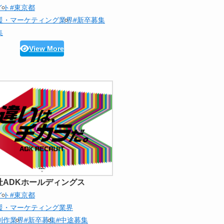
イト
#東京都
援・マーケティング業界
#新卒募集
集
View More
社ADKホールディングス
イト
#東京都
援・マーケティング業界
制作業界
#新卒募集
#中途募集