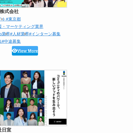
en株式会社
イト
#東京都
援・マーケティング業界
eb業界
#人材業界
#インターン募集
集
#中途募集
View More
社日宣