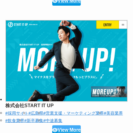
View More
株式会社START IT UP
#採用サイト
#広島県
#営業支援・マーケティング業界
#美容業界
#飲食業界
#新卒募集
#中途募集
View More