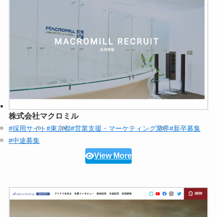
株式会社マクロミル
#採用サイト
#東京都
#営業支援・マーケティング業界
#新卒募集
#中途募集
View More