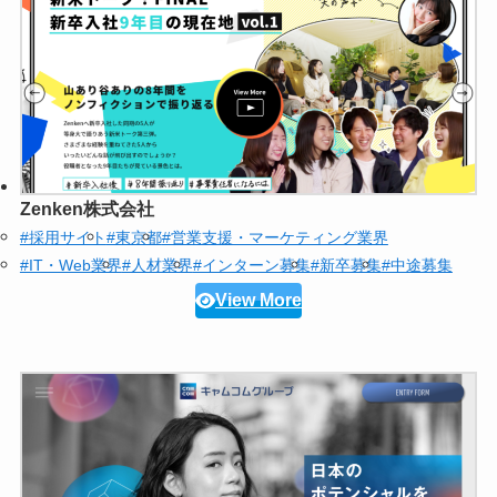
Zenken株式会社
#採用サイト
#東京都
#営業支援・マーケティング業界
#IT・Web業界
#人材業界
#インターン募集
#新卒募集
#中途募集
View More