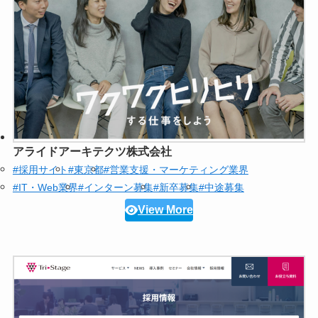
アライドアーキテクツ株式会社
#採用サイト
#東京都
#営業支援・マーケティング業界
#IT・Web業界
#インターン募集
#新卒募集
#中途募集
View More