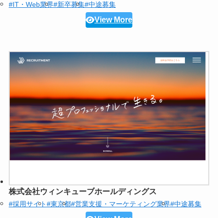
#IT・Web業界
#新卒募集
#中途募集
View More
株式会社ウィンキューブホールディングス
#採用サイト
#東京都
#営業支援・マーケティング業界
#中途募集