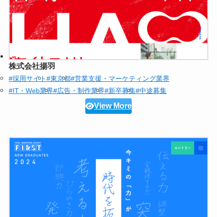
株式会社揚羽
#採用サイト
#東京都
#営業支援・マーケティング業界
#IT・Web業界
#広告・制作業界
#新卒募集
#中途募集
View More