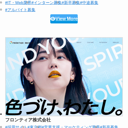
#IT・Web業界
#インターン募集
#新卒募集
#中途募集
#アルバイト募集
View More
フロンティア株式会社
#採用サイト
#東京都
#営業支援・マーケティング業界
#新卒募集