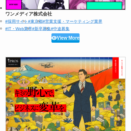
ワンメディア株式会社
#採用サイト
#東京都
#営業支援・マーケティング業界
#IT・Web業界
#新卒募集
#中途募集
View More