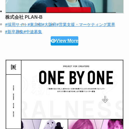
株式会社 PLAN-B
#採用サイト
#東京都
#大阪府
#営業支援・マーケティング業界
#新卒募集
#中途募集
View More