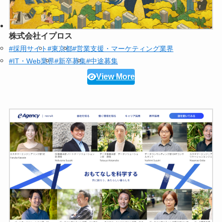
株式会社イプロス
#採用サイト
#東京都
#営業支援・マーケティング業界
#IT・Web業界
#新卒募集
#中途募集
View More