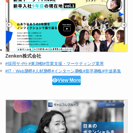
Zenken株式会社
#採用サイト
#東京都
#営業支援・マーケティング業界
#IT・Web業界
#人材業界
#インターン募集
#新卒募集
#中途募集
View More