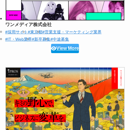
ワンメディア株式会社
#採用サイト
#東京都
#営業支援・マーケティング業界
#IT・Web業界
#新卒募集
#中途募集
View More