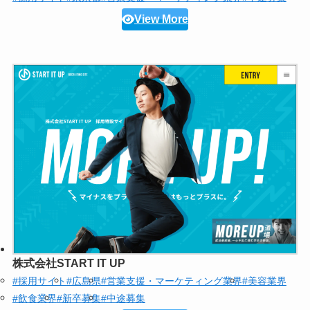
View More
株式会社START IT UP
#採用サイト
#広島県
#営業支援・マーケティング業界
#美容業界
#飲食業界
#新卒募集
#中途募集