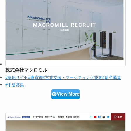
株式会社マクロミル
#採用サイト
#東京都
#営業支援・マーケティング業界
#新卒募集
#中途募集
View More