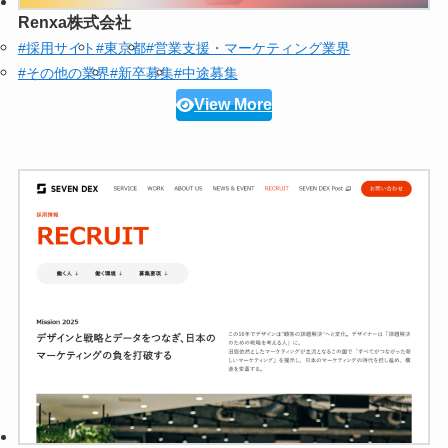
Renxa株式会社
#採用サイト
#東京都
#営業支援・マーケティング業界
#その他の業界
#新卒募集
#中途募集
View More