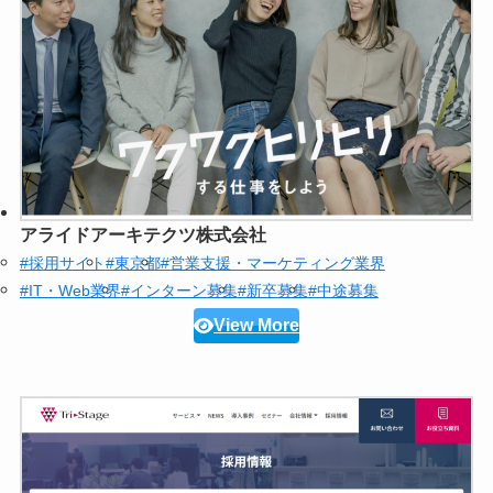
アライドアーキテクツ株式会社
#採用サイト
#東京都
#営業支援・マーケティング業界
#IT・Web業界
#インターン募集
#新卒募集
#中途募集
View More