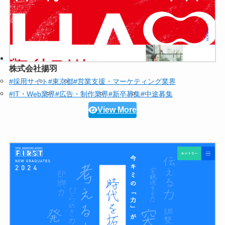
株式会社揚羽
#採用サイト
#東京都
#営業支援・マーケティング業界
#IT・Web業界
#広告・制作業界
#新卒募集
#中途募集
View More