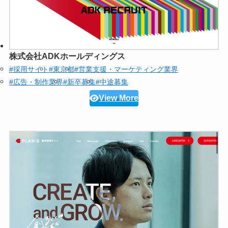
株式会社ADKホールディングス
#採用サイト
#東京都
#営業支援・マーケティング業界
#広告・制作業界
#新卒募集
#中途募集
View More