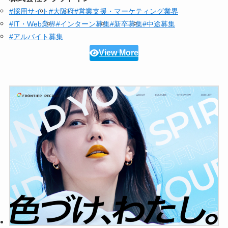
#採用サイト
#大阪府
#営業支援・マーケティング業界
#IT・Web業界
#インターン募集
#新卒募集
#中途募集
#アルバイト募集
View More