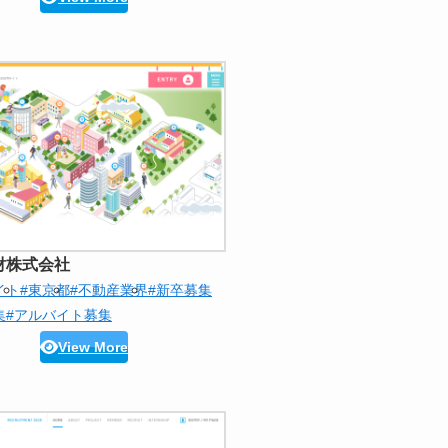
財株式会社
イト
#東京都
#不動産業界
#新卒募集
集
#アルバイト募集
View More