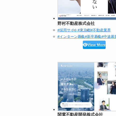
野村不動産株式会社
#採用サイト
#東京都
#不動産業界
#インターン募集
#新卒募集
#中途募
View More
関電不動産開発株式会社