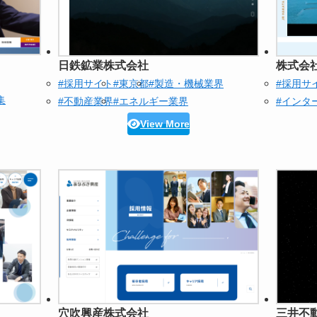
日鉄鉱業株式会社
株式会
#採用サイト
#東京都
#製造・機械業界
#採用サ
集
#不動産業界
#エネルギー業界
#インタ
View More
穴吹興産株式会社
三井不