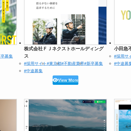
株式会社ＦＪネクストホールディング
小田急
ス
新卒募集
#採用サ
#採用サイト
#東京都
#不動産業界
#新卒募集
#中途募
#中途募集
View More