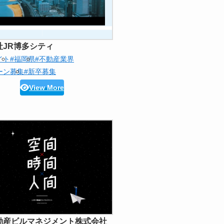
社JR博多シティ
イト
#福岡県
#不動産業界
ーン募集
#新卒募集
View More
動産ビルマネジメント株式会社