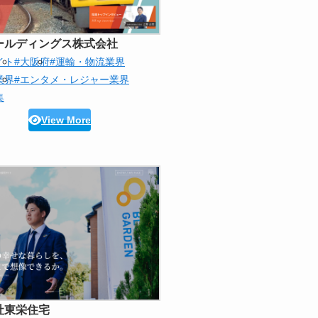
ールディングス株式会社
イト
#大阪府
#運輸・物流業界
業界
#エンタメ・レジャー業界
集
View More
社東栄住宅