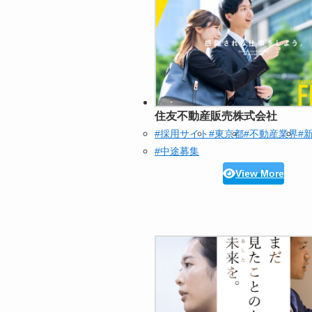
住友不動産販売株式会社
#採用サイト
#東京都
#不動産業界
#
#中途募集
View More