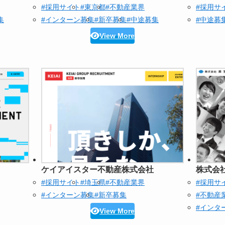
#採用サイト
#東京都
#不動産業界
#採用サ
集
#インターン募集
#新卒募集
#中途募集
#中途募
View More
ケイアイスター不動産株式会社
株式会
#採用サイト
#埼玉県
#不動産業界
#採用サ
#インターン募集
#新卒募集
#不動産
#インタ
View More