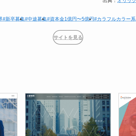
出典：
オリッ
界
#新卒募集
#中途募集
#資本金1億円〜5億円
#カラフルカラー系
サイトを見る