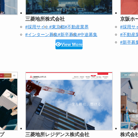
三菱地所株式会社
京阪ホ
#採用サイト
#東京都
#不動産業界
#採用サ
#インターン募集
#新卒募集
#中途募集
#不動産
#新卒募
View More
プ
三菱地所レジデンス株式会社
株式会