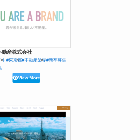
不動産株式会社
イト
#東京都
#不動産業界
#新卒募集
集
View More