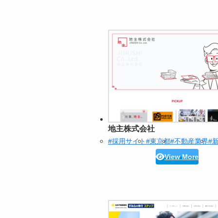
地主株式会社
#採用サイト
#東京都
#不動産業界
#
View More