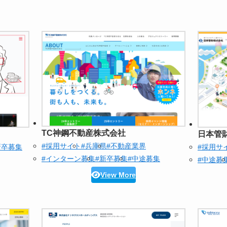
TC神鋼不動産株式会社
日本管
#採用サイト
#兵庫県
#不動産業界
新卒募集
#採用サ
#インターン募集
#新卒募集
#中途募集
#中途募
View More