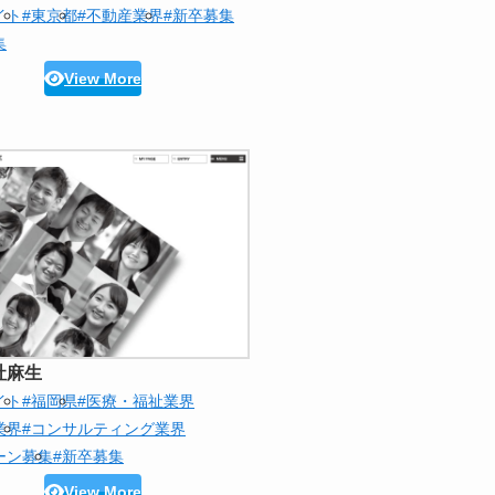
イト
#東京都
#不動産業界
#新卒募集
集
View More
社麻生
イト
#福岡県
#医療・福祉業界
業界
#コンサルティング業界
ーン募集
#新卒募集
View More