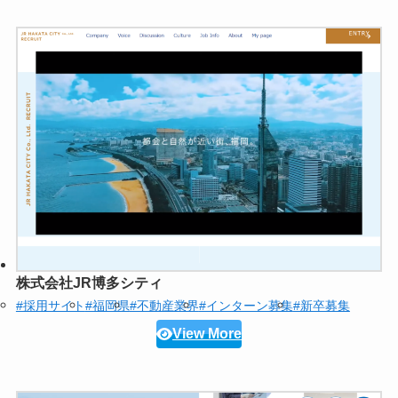
株式会社JR博多シティ
#採用サイト
#福岡県
#不動産業界
#インターン募集
#新卒募集
View More