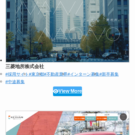
三菱地所株式会社
#採用サイト
#東京都
#不動産業界
#インターン募集
#新卒募集
#中途募集
View More