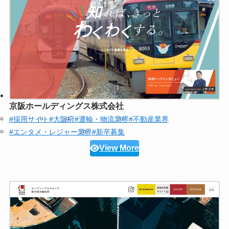
京阪ホールディングス株式会社
#採用サイト
#大阪府
#運輸・物流業界
#不動産業界
#エンタメ・レジャー業界
#新卒募集
View More