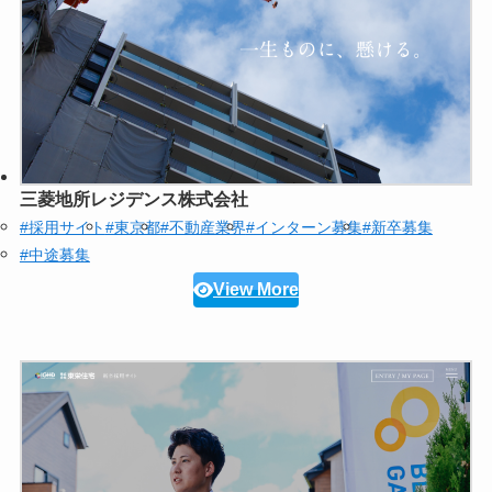
三菱地所レジデンス株式会社
#採用サイト
#東京都
#不動産業界
#インターン募集
#新卒募集
#中途募集
View More