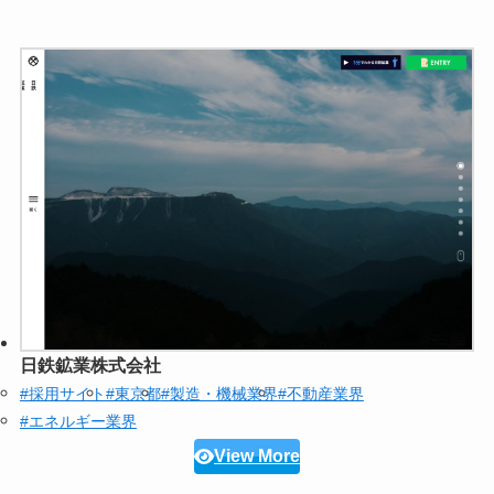
日鉄鉱業株式会社
#採用サイト
#東京都
#製造・機械業界
#不動産業界
#エネルギー業界
View More