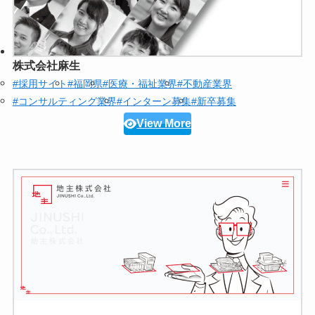
株式会社麻生
#採用サイト
#福岡県
#医療・福祉業界
#不動産業界
#コンサルティング業界
#インターン募集
#新卒募集
View More