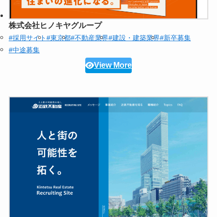
株式会社ヒノキヤグループ
#採用サイト
#東京都
#不動産業界
#建設・建築業界
#新卒募集
#中途募集
View More