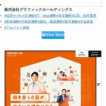
株式会社グラフィックホールディングス
#採用サイト
#北海道
#IT・Web業界
#美容業界
#広告・制作業界
#飲食業界
#不動産業界
#建設・建築業界
#新卒募集
#中途募集
#アルバイト募集
View More