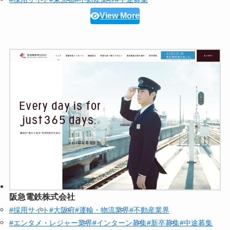
View More
阪急電鉄株式会社
#採用サイト
#大阪府
#運輸・物流業界
#不動産業界
#エンタメ・レジャー業界
#インターン募集
#新卒募集
#中途募集