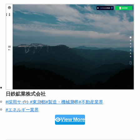
日鉄鉱業株式会社
#採用サイト
#東京都
#製造・機械業界
#不動産業界
#エネルギー業界
View More