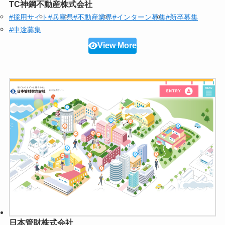
TC神鋼不動産株式会社
#採用サイト
#兵庫県
#不動産業界
#インターン募集
#新卒募集
#中途募集
View More
日本管財株式会社