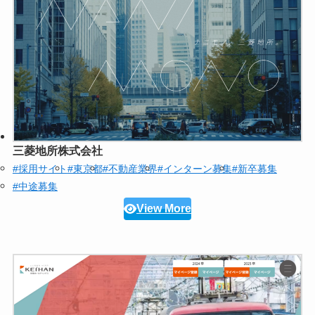
三菱地所株式会社
#採用サイト
#東京都
#不動産業界
#インターン募集
#新卒募集
#中途募集
View More