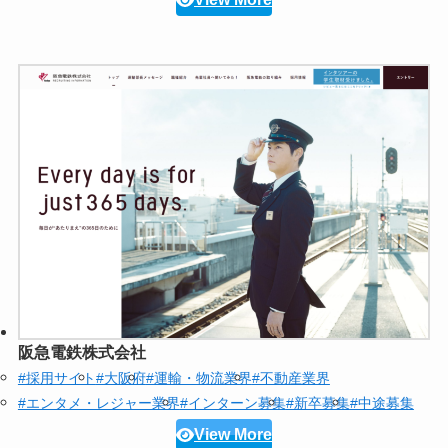
阪急電鉄株式会社
#採用サイト
#大阪府
#運輸・物流業界
#不動産業界
#エンタメ・レジャー業界
#インターン募集
#新卒募集
#中途募集
View More