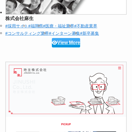
株式会社麻生
#採用サイト
#福岡県
#医療・福祉業界
#不動産業界
#コンサルティング業界
#インターン募集
#新卒募集
View More