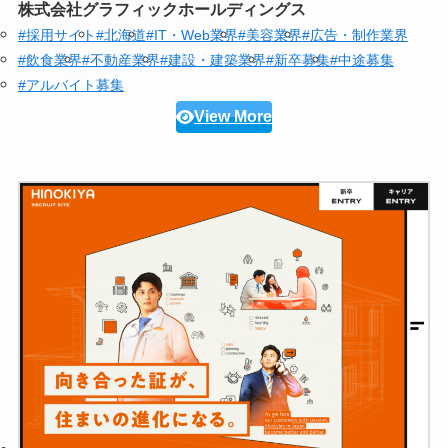
株式会社グラフィックホールディングス
#採用サイト
#北海道
#IT・Web業界
#美容業界
#広告・制作業界
#飲食業界
#不動産業界
#建設・建築業界
#新卒募集
#中途募集
#アルバイト募集
View More