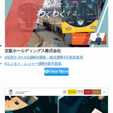
京阪ホールディングス株式会社
#採用サイト
#大阪府
#運輸・物流業界
#不動産業界
#エンタメ・レジャー業界
#新卒募集
View More