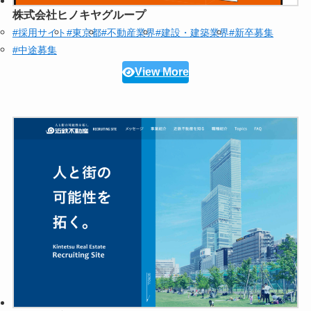
株式会社ヒノキヤグループ
#採用サイト
#東京都
#不動産業界
#建設・建築業界
#新卒募集
#中途募集
View More