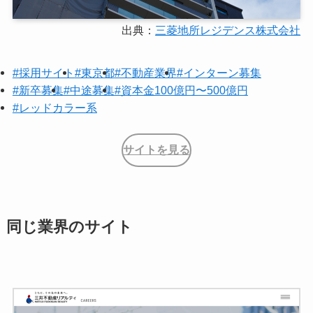
出典：
三菱地所レジデンス株式会社
#採用サイト
#東京都
#不動産業界
#インターン募集
#新卒募集
#中途募集
#資本金100億円〜500億円
#レッドカラー系
サイトを見る
同じ業界のサイト