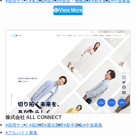
#採用サイト
#東京都
#福井県
#製造・機械業界
#新卒募集
#中途募集
View More
株式会社 ALL CONNECT
#採用サイト
#福井県
#通信業界
#新卒募集
#中途募集
#アルバイト募集