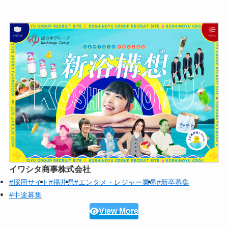
イワシタ商事株式会社
#採用サイト
#福井県
#エンタメ・レジャー業界
#新卒募集
#中途募集
View More