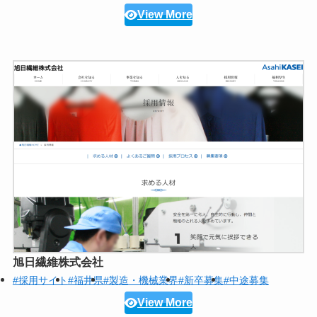
View More
旭日繊維株式会社
#採用サイト
#福井県
#製造・機械業界
#新卒募集
#中途募集
View More