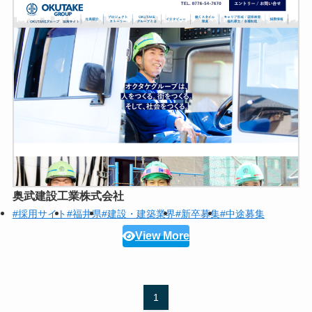
奥武建設工業株式会社
#採用サイト
#福井県
#建設・建築業界
#新卒募集
#中途募集
View More
1