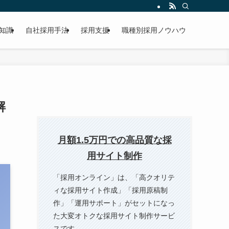
知識
自社採用手法
採用支援
職種別採用ノウハウ
解
月額1.5万円での高品質な採
用サイト制作
「採用オンライン」は、「⾼クオリテ
ィな採⽤サイト作成」「採⽤原稿制
作」「運用サポート」がセットになっ
た大変オトクな採用サイト制作サービ
スです。